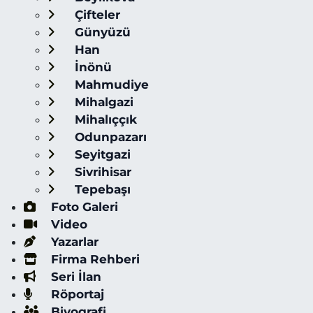
Çifteler
Günyüzü
Han
İnönü
Mahmudiye
Mihalgazi
Mihalıççık
Odunpazarı
Seyitgazi
Sivrihisar
Tepebaşı
Foto Galeri
Video
Yazarlar
Firma Rehberi
Seri İlan
Röportaj
Biyografi