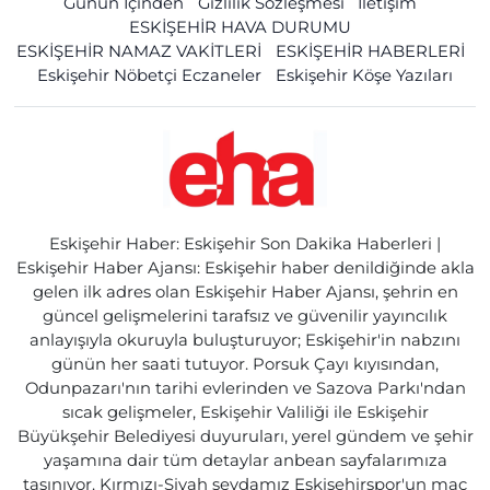
Günün İçinden
Gizlilik Sözleşmesi
İletişim
ESKİŞEHİR HAVA DURUMU
ESKİŞEHİR NAMAZ VAKİTLERİ
ESKİŞEHİR HABERLERİ
Eskişehir Nöbetçi Eczaneler
Eskişehir Köşe Yazıları
Eskişehir Haber: Eskişehir Son Dakika Haberleri |
Eskişehir Haber Ajansı: Eskişehir haber denildiğinde akla
gelen ilk adres olan Eskişehir Haber Ajansı, şehrin en
güncel gelişmelerini tarafsız ve güvenilir yayıncılık
anlayışıyla okuruyla buluşturuyor; Eskişehir'in nabzını
günün her saati tutuyor. Porsuk Çayı kıyısından,
Odunpazarı'nın tarihi evlerinden ve Sazova Parkı'ndan
sıcak gelişmeler, Eskişehir Valiliği ile Eskişehir
Büyükşehir Belediyesi duyuruları, yerel gündem ve şehir
yaşamına dair tüm detaylar anbean sayfalarımıza
taşınıyor. Kırmızı-Siyah sevdamız Eskişehirspor'un maç