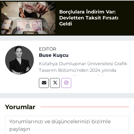
Borçlulara İndirim Var:
Devletten Taksit Fırsatı
Geldi
EDITÖR
Buse Kuşcu
Kütahya Dumlupınar Üniversitesi Grafik
Tasarım Bölümü’nden 2024 yılında
mezun oldum. 17 Ağustos 2024
tarihinde, Grafik Tasarım alanında staj
yaptığım Eskişehir Haber Ajansı’nda
(EHA) gazetecilik mesleğinin temel
unsurlarından biri olan merak
Yorumlar
duygusunun etkisiyle basın sektörüne
adım attım.