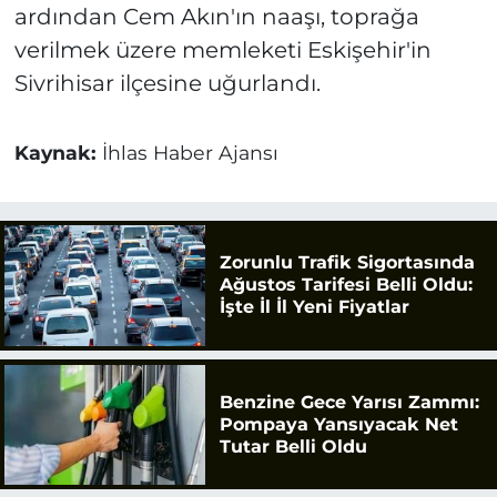
ardından Cem Akın'ın naaşı, toprağa
verilmek üzere memleketi Eskişehir'in
Sivrihisar ilçesine uğurlandı.
Kaynak:
İhlas Haber Ajansı
Zorunlu Trafik Sigortasında
Ağustos Tarifesi Belli Oldu:
İşte İl İl Yeni Fiyatlar
Benzine Gece Yarısı Zammı:
Pompaya Yansıyacak Net
Tutar Belli Oldu