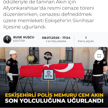
ödülleriyle de tanınan Akın için
Afyonkarahisar'da resmi cenaze töreni
düzenlenirken, cenazesi defnedilmek
üzere memleketi Eskişehir'in Sivrihisar
ilçesine uğurlandı.
BUSE KUŞCU
08.07.2026 - 17:24
1
EDITÖR
YAYINLANMA
PAYLAŞIM