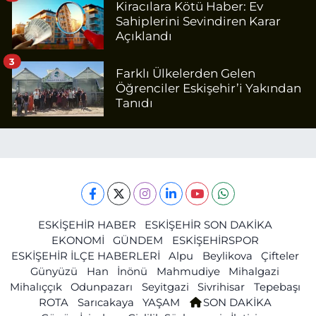
Kiracılara Kötü Haber: Ev
Sahiplerini Sevindiren Karar
Açıklandı
3
Farklı Ülkelerden Gelen
Öğrenciler Eskişehir’i Yakından
Tanıdı
ESKİŞEHİR HABER
ESKİŞEHİR SON DAKİKA
EKONOMİ
GÜNDEM
ESKİŞEHİRSPOR
ESKİŞEHİR İLÇE HABERLERİ
Alpu
Beylikova
Çifteler
Günyüzü
Han
İnönü
Mahmudiye
Mihalgazi
Mihalıççık
Odunpazarı
Seyitgazi
Sivrihisar
Tepebaşı
ROTA
Sarıcakaya
YAŞAM
SON DAKİKA