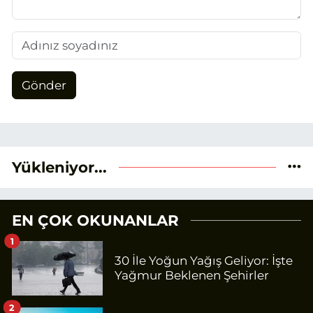
Gönder
Yükleniyor...
EN ÇOK OKUNANLAR
1
30 İle Yoğun Yağış Geliyor: İşte
Yağmur Beklenen Şehirler
2