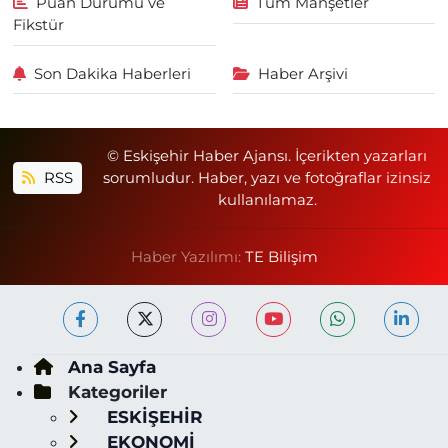
Puan Durumu ve
Tüm Manşetler
Fikstür
Son Dakika Haberleri
Haber Arşivi
© Eskişehir Haber Ajansı. İçerikten yazarları
RSS
sorumludur. Haber, yazı ve fotoğraflar izinsiz
kullanılamaz.
Haber Yazılımı:
TE Bilişim
Ana Sayfa
Kategoriler
ESKİŞEHİR
EKONOMİ