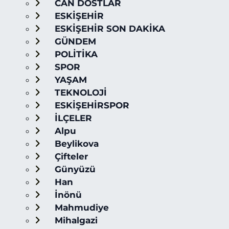
CAN DOSTLAR
ESKİŞEHİR
ESKİŞEHİR SON DAKİKA
GÜNDEM
POLİTİKA
SPOR
YAŞAM
TEKNOLOJİ
ESKİŞEHİRSPOR
İLÇELER
Alpu
Beylikova
Çifteler
Günyüzü
Han
İnönü
Mahmudiye
Mihalgazi