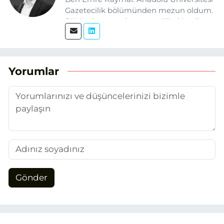
Gazetecilik bölümünden mezun oldum.
Eğitim hayatım boyunca dijital içerik
üretimi ve arama motoru
optimizasyonu (SEO) alanlarına ilgi
duydum. Şu anda SEO odaklı içerikler
üretiyorum. Haberlerimde güncel
Yorumlar
verileri ve okuyucu odaklı yaklaşımı
temel alıyorum.
Gönder