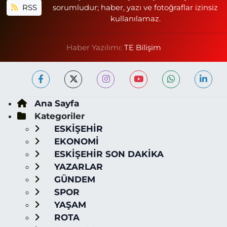
RSS
sorumludur; haber, yazı ve fotoğraflar izinsiz
kullanılamaz.
Haber Yazılımı:
TE Bilişim
Ana Sayfa
Kategoriler
ESKİŞEHİR
EKONOMİ
ESKİŞEHİR SON DAKİKA
YAZARLAR
GÜNDEM
SPOR
YAŞAM
ROTA