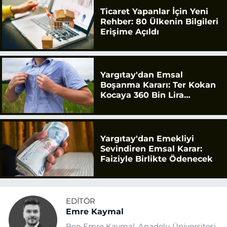
Ticaret Yapanlar İçin Yeni
Rehber: 80 Ülkenin Bilgileri
Erişime Açıldı
Yargıtay'dan Emsal
Boşanma Kararı: Ter Kokan
Kocaya 360 Bin Lira
Tazminat
Yargıtay'dan Emekliyi
Sevindiren Emsal Karar:
Faiziyle Birlikte Ödenecek
EDITÖR
Emre Kaymal
Ben Emre Kaymal. Anadolu Üniversitesi