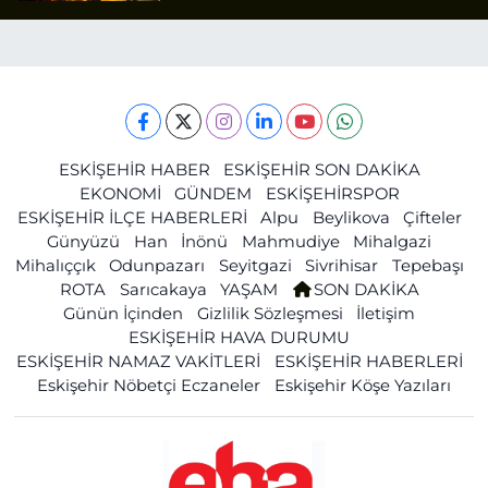
ESKİŞEHİR HABER
ESKİŞEHİR SON DAKİKA
EKONOMİ
GÜNDEM
ESKİŞEHİRSPOR
ESKİŞEHİR İLÇE HABERLERİ
Alpu
Beylikova
Çifteler
Günyüzü
Han
İnönü
Mahmudiye
Mihalgazi
Mihalıççık
Odunpazarı
Seyitgazi
Sivrihisar
Tepebaşı
ROTA
Sarıcakaya
YAŞAM
SON DAKİKA
Günün İçinden
Gizlilik Sözleşmesi
İletişim
ESKİŞEHİR HAVA DURUMU
ESKİŞEHİR NAMAZ VAKİTLERİ
ESKİŞEHİR HABERLERİ
Eskişehir Nöbetçi Eczaneler
Eskişehir Köşe Yazıları