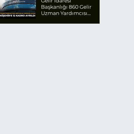
Gelir İdaresi
Başkanlığı 860 Gelir
Uzman Yardımcısı
Alacak: Eskişehir'e 12
Kadro Ayrıldı