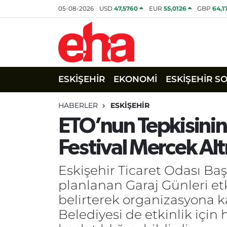
05-08-2026
USD
47,5760
EUR
55,0126
GBP
64,1
ESKİŞEHİR
EKONOMİ
ESKİŞEHİR S
HABERLER
ESKİŞEHİR
ETO’nun Tepkisinin
Festival Mercek Alt
Eskişehir Ticaret Odası Ba
planlanan Garaj Günleri etk
belirterek organizasyona kar
Belediyesi de etkinlik için