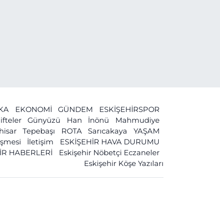
İKA
EKONOMİ
GÜNDEM
ESKİŞEHİRSPOR
ifteler
Günyüzü
Han
İnönü
Mahmudiye
ihisar
Tepebaşı
ROTA
Sarıcakaya
YAŞAM
leşmesi
İletişim
ESKİŞEHİR HAVA DURUMU
İR HABERLERİ
Eskişehir Nöbetçi Eczaneler
Eskişehir Köşe Yazıları