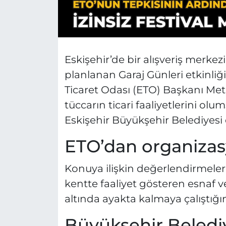
Eskişehir’de bir alışveriş merke
planlanan Garaj Günleri etkinliğ
Ticaret Odası (ETO) Başkanı Met
tüccarın ticari faaliyetlerini ol
Eskişehir Büyükşehir Belediyesi e
ETO’dan organizas
Konuya ilişkin değerlendirmele
kentte faaliyet gösteren esnaf v
altında ayakta kalmaya çalıştığını
Büyükşehir Beledi