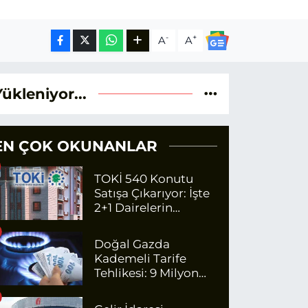
-
+
A
A
Yükleniyor...
EN ÇOK OKUNANLAR
TOKİ 540 Konutu
Satışa Çıkarıyor: İşte
2+1 Dairelerin
Fiyatları
Doğal Gazda
Kademeli Tarife
Tehlikesi: 9 Milyon
Kişi Fazla Para
Ödeyecek