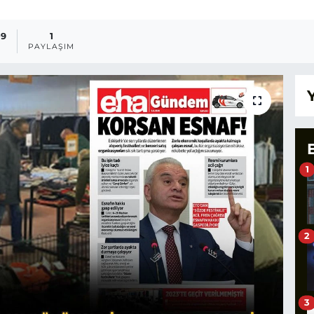
09
1
PAYLAŞIM
1
2
3