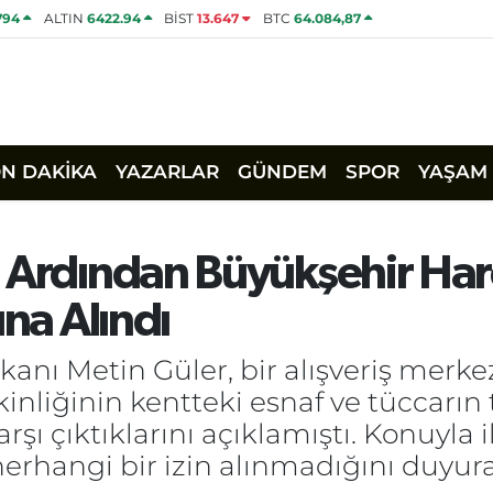
794
ALTIN
6422.94
BİST
13.647
BTC
64.084,87
ON DAKİKA
YAZARLAR
GÜNDEM
SPOR
YAŞAM
 Ardından Büyükşehir Hare
ına Alındı
şkanı Metin Güler, bir alışveriş mer
inliğinin kentteki esnaf ve tüccarın 
şı çıktıklarını açıklamıştı. Konuyla i
 herhangi bir izin alınmadığını duyur