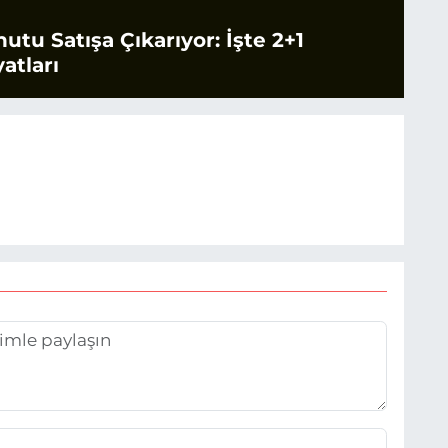
tu Satışa Çıkarıyor: İşte 2+1
atları