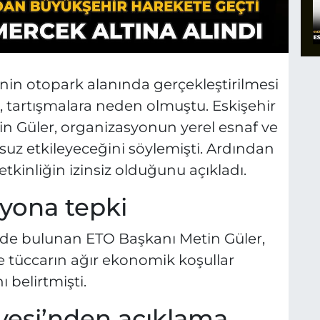
zinin otopark alanında gerçekleştirilmesi
i, tartışmalara neden olmuştu. Eskişehir
in Güler, organizasyonun yerel esnaf ve
umsuz etkileyeceğini söylemişti. Ardından
tkinliğin izinsiz olduğunu açıkladı.
yona tepki
rde bulunan ETO Başkanı Metin Güler,
e tüccarın ağır ekonomik koşullar
 belirtmişti.
yesi’nden açıklama