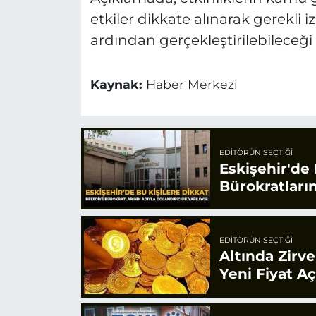
etkiler dikkate alınarak gerekli
ardından gerçekleştirilebileceği 
Kaynak:
Haber Merkezi
EDITÖRÜN SEÇTIĞI
Eskişehir'de 
Bürokratların
EDITÖRÜN SEÇTIĞI
Altında Zirv
Yeni Fiyat A