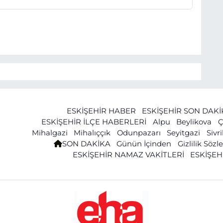
ESKİŞEHİR HABER
ESKİŞEHİR SON DAK
ESKİŞEHİR İLÇE HABERLERİ
Alpu
Beylikova
Ç
Mihalgazi
Mihalıççık
Odunpazarı
Seyitgazi
Sivr
SON DAKİKA
Günün İçinden
Gizlilik Söz
ESKİŞEHİR NAMAZ VAKİTLERİ
ESKİŞEH