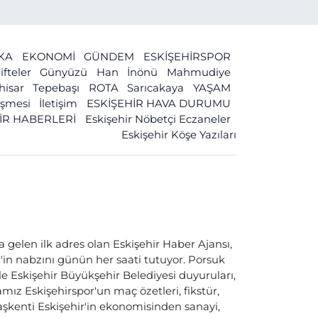
İKA
EKONOMİ
GÜNDEM
ESKİŞEHİRSPOR
ifteler
Günyüzü
Han
İnönü
Mahmudiye
ihisar
Tepebaşı
ROTA
Sarıcakaya
YAŞAM
leşmesi
İletişim
ESKİŞEHİR HAVA DURUMU
İR HABERLERİ
Eskişehir Nöbetçi Eczaneler
Eskişehir Köşe Yazıları
a gelen ilk adres olan Eskişehir Haber Ajansı,
ir'in nabzını günün her saati tutuyor. Porsuk
ile Eskişehir Büyükşehir Belediyesi duyuruları,
ız Eskişehirspor'un maç özetleri, fikstür,
başkenti Eskişehir'in ekonomisinden sanayi,