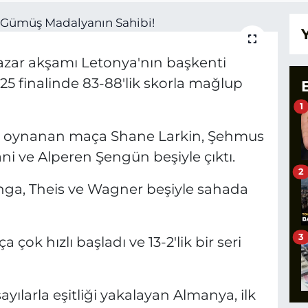
pazar akşamı Letonya'nın başkenti
5 finalinde 83-88'lik skorla mağlup
1
'da oynanan maça Shane Larkin, Şehmus
i ve Alperen Şengün beşiyle çıktı.
2
nga, Theis ve Wagner beşiyle sahada
3
çok hızlı başladı ve 13-2'lik bir seri
ılarla eşitliği yakalayan Almanya, ilk