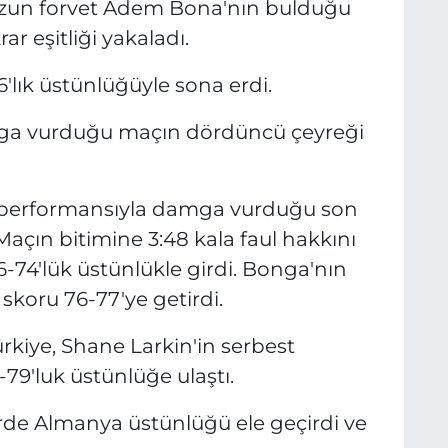
 uzun forvet Adem Bona'nın bulduğu
r eşitliği yakaladı.
6'lık üstünlüğüyle sona erdi.
mga vurduğu maçın dördüncü çeyreği
 performansıyla damga vurduğu son
Maçın bitimine 3:48 kala faul hakkını
-74'lük üstünlükle girdi. Bonga'nın
skoru 76-77'ye getirdi.
ürkiye, Shane Larkin'in serbest
-79'luk üstünlüğe ulaştı.
rde Almanya üstünlüğü ele geçirdi ve