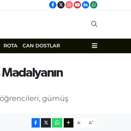
ROTA
CAN DOSTLAR
ş Madalyanın
öğrencileri, gümüş
-
+
A
A