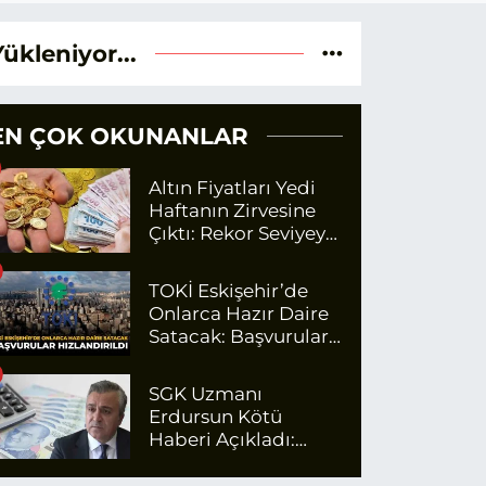
Yükleniyor...
EN ÇOK OKUNANLAR
Altın Fiyatları Yedi
Haftanın Zirvesine
Çıktı: Rekor Seviyeye
Yaklaşıyor
TOKİ Eskişehir’de
Onlarca Hazır Daire
Satacak: Başvurular
Hızlandırıldı
SGK Uzmanı
Erdursun Kötü
Haberi Açıkladı:
Emekli Maaş Zammı
İçin Net Rakam