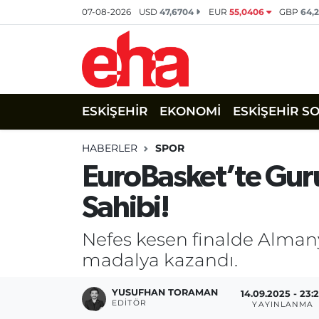
07-08-2026
USD
47,6704
EUR
55,0406
GBP
64,
ESKİŞEHİR
EKONOMİ
ESKİŞEHİR S
HABERLER
SPOR
EuroBasket’te Gur
Sahibi!
Nefes kesen finalde Alman
madalya kazandı.
YUSUFHAN TORAMAN
14.09.2025 - 23:
EDITÖR
YAYINLANMA