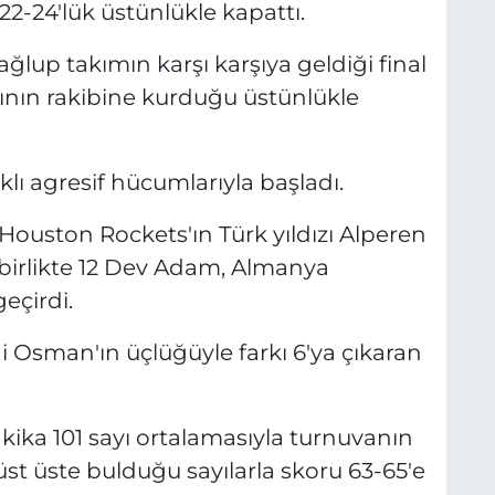
2-24'lük üstünlükle kapattı.
ğlup takımın karşı karşıya geldiği final
ımının rakibine kurduğu üstünlükle
klı agresif hücumlarıyla başladı.
Houston Rockets'ın Türk yıldızı Alperen
 birlikte 12 Dev Adam, Almanya
eçirdi.
i Osman'ın üçlüğüyle farkı 6'ya çıkaran
kika 101 sayı ortalamasıyla turnuvanın
st üste bulduğu sayılarla skoru 63-65'e