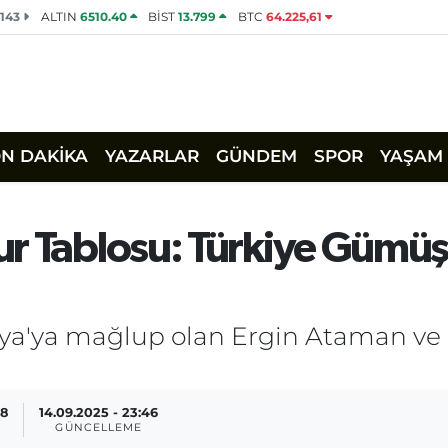
2143
ALTIN
6510.40
BİST
13.799
BTC
64.225,61
ON DAKİKA
YAZARLAR
GÜNDEM
SPOR
YAŞAM
ur Tablosu: Türkiye Gümü
ya'ya mağlup olan Ergin Ataman ve 
28
14.09.2025 - 23:46
GÜNCELLEME