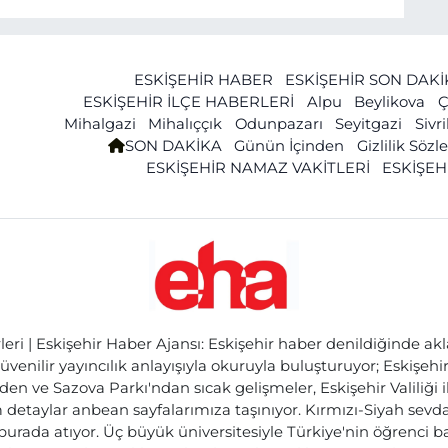
ESKİŞEHİR HABER
ESKİŞEHİR SON DAK
ESKİŞEHİR İLÇE HABERLERİ
Alpu
Beylikova
Ç
Mihalgazi
Mihalıççık
Odunpazarı
Seyitgazi
Sivr
SON DAKİKA
Günün İçinden
Gizlilik Söz
ESKİŞEHİR NAMAZ VAKİTLERİ
ESKİŞEH
ri | Eskişehir Haber Ajansı: Eskişehir haber denildiğinde akl
üvenilir yayıncılık anlayışıyla okuruyla buluşturuyor; Eskişeh
den ve Sazova Parkı'ndan sıcak gelişmeler, Eskişehir Valiliği 
etaylar anbean sayfalarımıza taşınıyor. Kırmızı-Siyah sevdam
 burada atıyor. Üç büyük üniversitesiyle Türkiye'nin öğrenci 