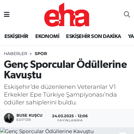
ESKİŞEHİR
EKONOMİ
ESKİŞEHİR SON DAKİKA
Y
HABERLER
SPOR
Genç Sporcular Ödüllerine
Kavuştu
Eskişehir’de düzenlenen Veteranlar V1
Erkekler Epe Türkiye Şampiyonası’nda
ödüller sahiplerini buldu.
BUSE KUŞCU
24.03.2025 - 12:06
EDITÖR
YAYINLANMA