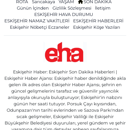
ROTA
Sarıcakaya
YAŞAM
SON DAKİKA
Günün İçinden
Gizlilik Sözleşmesi
İletişim
ESKİŞEHİR HAVA DURUMU
ESKİŞEHİR NAMAZ VAKİTLERİ
ESKİŞEHİR HABERLERİ
Eskişehir Nöbetçi Eczaneler
Eskişehir Köşe Yazıları
Eskişehir Haber: Eskişehir Son Dakika Haberleri |
Eskişehir Haber Ajansı: Eskişehir haber denildiğinde akla
gelen ilk adres olan Eskişehir Haber Ajansı, şehrin en
güncel gelişmelerini tarafsız ve güvenilir yayıncılık
anlayışıyla okuruyla buluşturuyor; Eskişehir'in nabzını
günün her saati tutuyor. Porsuk Çayı kıyısından,
Odunpazarı'nın tarihi evlerinden ve Sazova Parkı'ndan
sıcak gelişmeler, Eskişehir Valiliği ile Eskişehir
Büyükşehir Belediyesi duyuruları, yerel gündem ve şehir
yaşamına dair tüm detaylar anbean sayfalarımıza