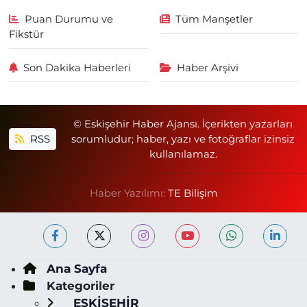
Puan Durumu ve
Tüm Manşetler
Fikstür
Son Dakika Haberleri
Haber Arşivi
© Eskişehir Haber Ajansı. İçerikten yazarları
RSS
sorumludur; haber, yazı ve fotoğraflar izinsiz
kullanılamaz.
Haber Yazılımı:
TE Bilişim
Ana Sayfa
Kategoriler
ESKİŞEHİR