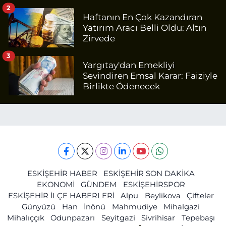
2
Haftanın En Çok Kazandıran
Yatırım Aracı Belli Oldu: Altın
Zirvede
3
Yargıtay'dan Emekliyi
Sevindiren Emsal Karar: Faiziyle
Birlikte Ödenecek
ESKİŞEHİR HABER
ESKİŞEHİR SON DAKİKA
EKONOMİ
GÜNDEM
ESKİŞEHİRSPOR
ESKİŞEHİR İLÇE HABERLERİ
Alpu
Beylikova
Çifteler
Günyüzü
Han
İnönü
Mahmudiye
Mihalgazi
Mihalıççık
Odunpazarı
Seyitgazi
Sivrihisar
Tepebaşı