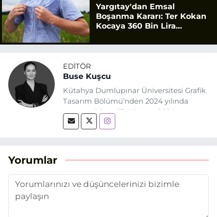
Yargıtay'dan Emsal
Boşanma Kararı: Ter Kokan
Kocaya 360 Bin Lira
Tazminat
EDITÖR
Buse Kuşcu
Kütahya Dumlupınar Üniversitesi Grafik
Tasarım Bölümü’nden 2024 yılında
mezun oldum. 17 Ağustos 2024
tarihinde, Grafik Tasarım alanında staj
yaptığım Eskişehir Haber Ajansı’nda
(EHA) gazetecilik mesleğinin temel
unsurlarından biri olan merak
Yorumlar
duygusunun etkisiyle basın sektörüne
adım attım.