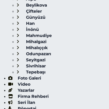
Beylikova
Çifteler
Günyüzü
Han
İnönü
Mahmudiye
Mihalgazi
Mihalıççık
Odunpazarı
Seyitgazi
Sivrihisar
Tepebaşı
Foto Galeri
Video
Yazarlar
Firma Rehberi
Seri İlan
Röportaj