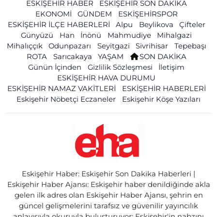
ESKİŞEHİR HABER
ESKİŞEHİR SON DAKİKA
EKONOMİ
GÜNDEM
ESKİŞEHİRSPOR
ESKİŞEHİR İLÇE HABERLERİ
Alpu
Beylikova
Çifteler
Günyüzü
Han
İnönü
Mahmudiye
Mihalgazi
Mihalıççık
Odunpazarı
Seyitgazi
Sivrihisar
Tepebaşı
ROTA
Sarıcakaya
YAŞAM
SON DAKİKA
Günün İçinden
Gizlilik Sözleşmesi
İletişim
ESKİŞEHİR HAVA DURUMU
ESKİŞEHİR NAMAZ VAKİTLERİ
ESKİŞEHİR HABERLERİ
Eskişehir Nöbetçi Eczaneler
Eskişehir Köşe Yazıları
Eskişehir Haber: Eskişehir Son Dakika Haberleri |
Eskişehir Haber Ajansı: Eskişehir haber denildiğinde akla
gelen ilk adres olan Eskişehir Haber Ajansı, şehrin en
güncel gelişmelerini tarafsız ve güvenilir yayıncılık
anlayışıyla okuruyla buluşturuyor; Eskişehir'in nabzını