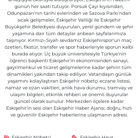
günün her saati tutuyor. Porsuk Çayı kıyısından,
Odunpazarı'nın tarihi evlerinden ve Sazova Parkı'ndan
sıcak gelişmeler, Eskişehir Valiliği ile Eskişehir
Büyükşehir Belediyesi duyuruları, yerel gündem ve şehir
yaşamına dair tüm detaylar anbean sayfalarımıza
taşınıyor. Kırmızı-Siyah sevdamız Eskişehirspor'un maç
özetleri, fikstür, transfer ve spor haberleriyle sporun kalbi
burada atıyor. Üç büyük üniversitesiyle Türkiye'nin
öğrenci başkenti Eskişehir'in ekonomisinden sanayi,
gayrimenkul ve ticaret gelişmelerine kadar şehrin tüm
dinamikleri yakından takip ediliyor. Vatandaşın günlük
yaşamını kolaylaştıran Eskişehir nöbetçi eczane listesi,
namaz ve ezan vakitleri, anlık hava durumu, tramvay ve
ulaşım bilgileri, etkinlik rehberi ve önemli duyurular
güncel olarak sunulur. Merkezden ilçelere kadar
Eskişehir'in sesi olan Eskişehir Haber Ajansı; doğru, hızlı
ve güvenilir Eskişehir haberlerine ulaşmanın adresi.
Eskişehir Nöbetçi
Eskişehir Hava