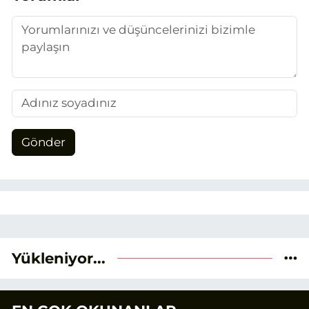
duygusunun etkisiyle basın sektörüne
adım attım.
Gönder
Yükleniyor...