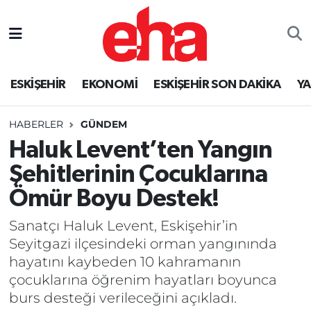
ESKİŞEHİR
EKONOMİ
ESKİŞEHİR SON DAKİKA
Y
HABERLER
GÜNDEM
Haluk Levent’ten Yangın
Şehitlerinin Çocuklarına
Ömür Boyu Destek!
Sanatçı Haluk Levent, Eskişehir’in
Seyitgazi ilçesindeki orman yangınında
hayatını kaybeden 10 kahramanın
çocuklarına öğrenim hayatları boyunca
burs desteği verileceğini açıkladı.