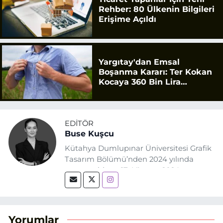
Rehber: 80 Ülkenin Bilgileri
Erişime Açıldı
Yargıtay'dan Emsal
Boşanma Kararı: Ter Kokan
Kocaya 360 Bin Lira
Tazminat
EDITÖR
Buse Kuşcu
Kütahya Dumlupınar Üniversitesi Grafik
Tasarım Bölümü’nden 2024 yılında
mezun oldum. 17 Ağustos 2024
tarihinde, Grafik Tasarım alanında staj
yaptığım Eskişehir Haber Ajansı’nda
(EHA) gazetecilik mesleğinin temel
unsurlarından biri olan merak
Yorumlar