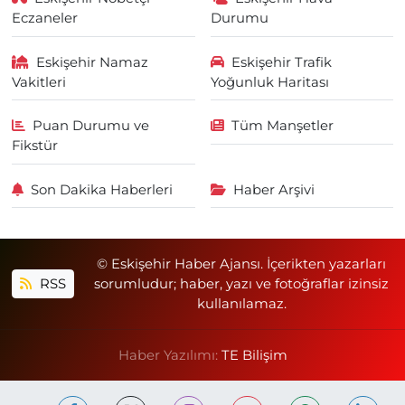
Eczaneler
Durumu
Eskişehir Namaz
Eskişehir Trafik
Vakitleri
Yoğunluk Haritası
Puan Durumu ve
Tüm Manşetler
Fikstür
Son Dakika Haberleri
Haber Arşivi
© Eskişehir Haber Ajansı. İçerikten yazarları
RSS
sorumludur; haber, yazı ve fotoğraflar izinsiz
kullanılamaz.
Haber Yazılımı:
TE Bilişim