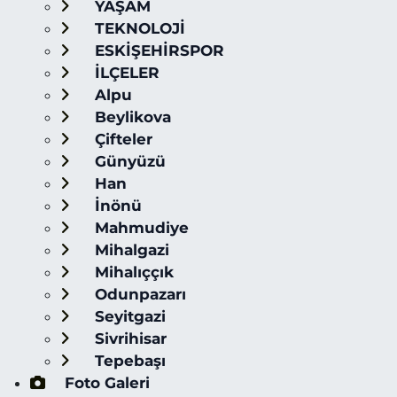
YAŞAM
TEKNOLOJİ
ESKİŞEHİRSPOR
İLÇELER
Alpu
Beylikova
Çifteler
Günyüzü
Han
İnönü
Mahmudiye
Mihalgazi
Mihalıççık
Odunpazarı
Seyitgazi
Sivrihisar
Tepebaşı
Foto Galeri