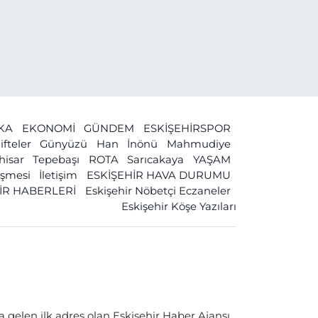
İKA
EKONOMİ
GÜNDEM
ESKİŞEHİRSPOR
ifteler
Günyüzü
Han
İnönü
Mahmudiye
ihisar
Tepebaşı
ROTA
Sarıcakaya
YAŞAM
leşmesi
İletişim
ESKİŞEHİR HAVA DURUMU
İR HABERLERİ
Eskişehir Nöbetçi Eczaneler
Eskişehir Köşe Yazıları
a gelen ilk adres olan Eskişehir Haber Ajansı,