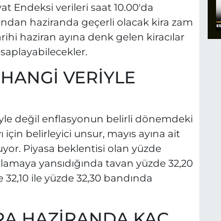
yat Endeksi verileri saat 10.00'da
ndan haziranda geçerli olacak kira zam
rihi haziran ayına denk gelen kiracılar
esaplayabilecekler.
 HANGİ VERİYLE
riyle değil enflasyonun belirli dönemdeki
 için belirleyici unsur, mayıs ayına ait
uyor. Piyasa beklentisi olan yüzde
ortalamaya yansıdığında tavan yüzde 32,20
e 32,10 ile yüzde 32,30 bandında
KİRA HAZİRANDA KAÇ