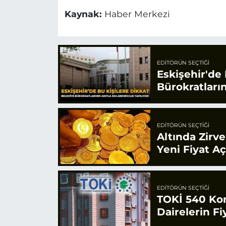
Kaynak:
Haber Merkezi
EDITÖRÜN SEÇTIĞI
Eskişehir'de 
Bürokratların
EDITÖRÜN SEÇTIĞI
Altında Zirv
Yeni Fiyat A
EDITÖRÜN SEÇTIĞI
TOKİ 540 Konu
Dairelerin Fiy