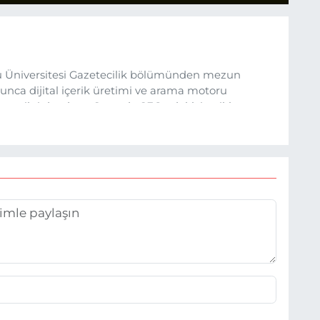
 Üniversitesi Gazetecilik bölümünden mezun
nca dijital içerik üretimi ve arama motoru
ına ilgi duydum. Şu anda SEO odaklı içerikler
üncel verileri ve okuyucu odaklı yaklaşımı temel