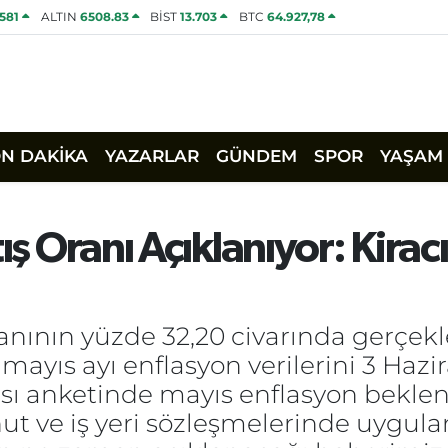
1581
ALTIN
6508.83
BİST
13.703
BTC
64.927,78
ON DAKİKA
YAZARLAR
GÜNDEM
SPOR
YAŞAM
ış Oranı Açıklanıyor: Kiracı
ranının yüzde 32,20 civarında gerçek
yıs ayı enflasyon verilerini 3 Hazir
ı anketinde mayıs enflasyon beklenti
ut ve iş yeri sözleşmelerinde uygul