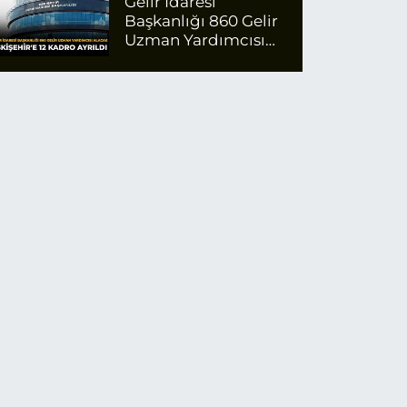
Gelir İdaresi
Başkanlığı 860 Gelir
Uzman Yardımcısı
Alacak: Eskişehir'e 12
Kadro Ayrıldı