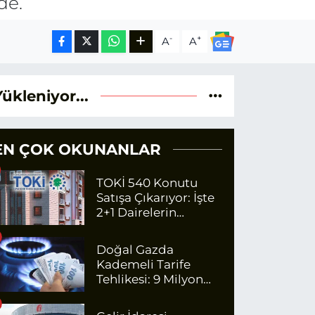
de.
-
+
A
A
Yükleniyor...
EN ÇOK OKUNANLAR
TOKİ 540 Konutu
Satışa Çıkarıyor: İşte
2+1 Dairelerin
Fiyatları
Doğal Gazda
Kademeli Tarife
Tehlikesi: 9 Milyon
Kişi Fazla Para
Ödeyecek