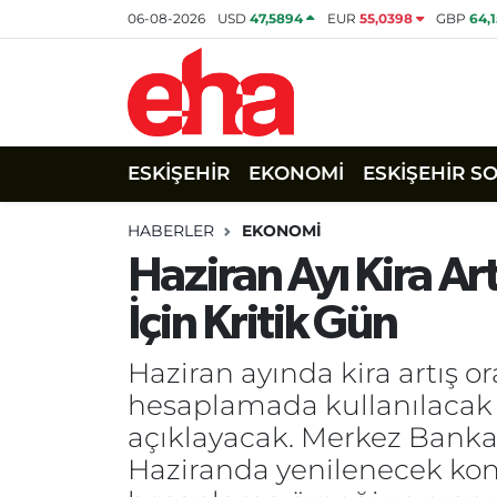
06-08-2026
USD
47,5894
EUR
55,0398
GBP
64,
ESKİŞEHİR
EKONOMİ
ESKİŞEHİR S
HABERLER
EKONOMİ
Haziran Ayı Kira Art
İçin Kritik Gün
Haziran ayında kira artış o
hesaplamada kullanılacak ma
açıklayacak. Merkez Bankas
Haziranda yenilenecek kon