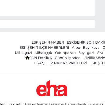
ESKİŞEHİR HABER
ESKİŞEHİR SON DAK
ESKİŞEHİR İLÇE HABERLERİ
Alpu
Beylikova
Ç
Mihalgazi
Mihalıççık
Odunpazarı
Seyitgazi
Sivr
SON DAKİKA
Günün İçinden
Gizlilik Söz
ESKİŞEHİR NAMAZ VAKİTLERİ
ESKİŞEH
ri | Eskişehir Haber Ajansı: Eskişehir haber denildiğinde akl