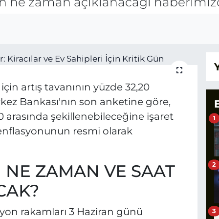
n ne zaman açıklanacağı haberimiz
için artış tavanının yüzde 32,20
kez Bankası'nın son anketine göre,
0 arasında şekillenebileceğine işaret
1
ı enflasyonunun resmi olarak
I NE ZAMAN VE SAAT
2
CAK?
asyon rakamları 3 Haziran günü
3