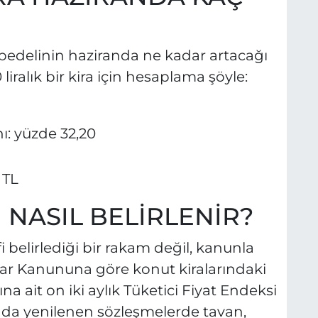
bedelinin haziranda ne kadar artacağı
iralık bir kira için hesaplama şöyle:
ı: yüzde 32,20
 TL
 NASIL BELİRLENİR?
yfi belirlediği bir rakam değil, kanunla
çlar Kanununa göre konut kiralarındaki
ayına ait on iki aylık Tüketici Fiyat Endeksi
nda yenilenen sözleşmelerde tavan,