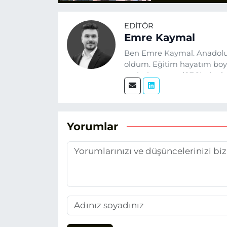
EDITÖR
Emre Kaymal
Ben Emre Kaymal. Anadolu
oldum. Eğitim hayatım boyu
optimizasyonu (SEO) alanlar
üretiyorum. Haberlerimde g
alıyorum.
Yorumlar