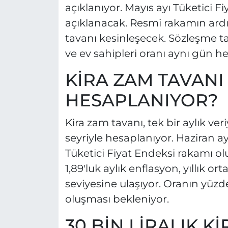
açıklanıyor. Mayıs ayı Tüketici Fi
açıklanacak. Resmi rakamın ardı
tavanı kesinleşecek. Sözleşme ta
ve ev sahipleri oranı aynı gün h
KİRA ZAM TAVANI
HESAPLANIYOR?
Kira zam tavanı, tek bir aylık ve
seyriyle hesaplanıyor. Haziran ayı
Tüketici Fiyat Endeksi rakamı ol
1,89'luk aylık enflasyon, yıllık 
seviyesine ulaşıyor. Oranın yüzd
oluşması bekleniyor.
30 BİN LİRALIK 