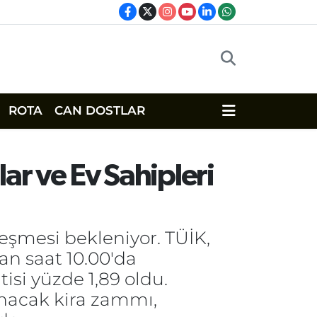
ROTA
CAN DOSTLAR
lar ve Ev Sahipleri
leşmesi bekleniyor. TÜİK,
an saat 10.00'da
si yüzde 1,89 oldu.
anacak kira zammı,