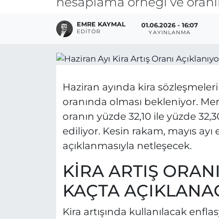
hesaplama örneği ve oranı
EMRE KAYMAL
01.06.2026 - 16:07
EDITÖR
YAYINLANMA
Haziran ayında kira sözleşmeleri 
oranında olması bekleniyor. Mer
oranın yüzde 32,10 ile yüzde 32,3
ediliyor. Kesin rakam, mayıs ay
açıklanmasıyla netleşecek.
KİRA ARTIŞ ORAN
KAÇTA AÇIKLANA
Kira artışında kullanılacak enfl