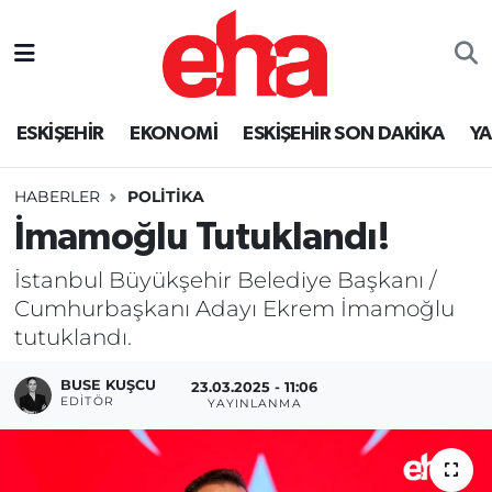
ESKİŞEHİR
EKONOMİ
ESKİŞEHİR SON DAKİKA
Y
HABERLER
POLİTİKA
İmamoğlu Tutuklandı!
İstanbul Büyükşehir Belediye Başkanı /
Cumhurbaşkanı Adayı Ekrem İmamoğlu
tutuklandı.
BUSE KUŞCU
23.03.2025 - 11:06
EDITÖR
YAYINLANMA