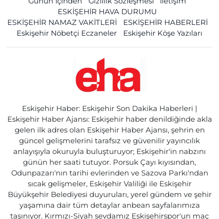
Günün İçinden
Gizlilik Sözleşmesi
İletişim
ESKİŞEHİR HAVA DURUMU
ESKİŞEHİR NAMAZ VAKİTLERİ
ESKİŞEHİR HABERLERİ
Eskişehir Nöbetçi Eczaneler
Eskişehir Köşe Yazıları
Eskişehir Haber: Eskişehir Son Dakika Haberleri |
Eskişehir Haber Ajansı: Eskişehir haber denildiğinde akla
gelen ilk adres olan Eskişehir Haber Ajansı, şehrin en
güncel gelişmelerini tarafsız ve güvenilir yayıncılık
anlayışıyla okuruyla buluşturuyor; Eskişehir'in nabzını
günün her saati tutuyor. Porsuk Çayı kıyısından,
Odunpazarı'nın tarihi evlerinden ve Sazova Parkı'ndan
sıcak gelişmeler, Eskişehir Valiliği ile Eskişehir
Büyükşehir Belediyesi duyuruları, yerel gündem ve şehir
yaşamına dair tüm detaylar anbean sayfalarımıza
taşınıyor. Kırmızı-Siyah sevdamız Eskişehirspor'un maç