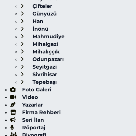
Çifteler
Günyüzü
Han
İnönü
Mahmudiye
Mihalgazi
Mihalıççık
Odunpazarı
Seyitgazi
Sivrihisar
Tepebaşı
Foto Galeri
Video
Yazarlar
Firma Rehberi
Seri İlan
Röportaj
Biyografi