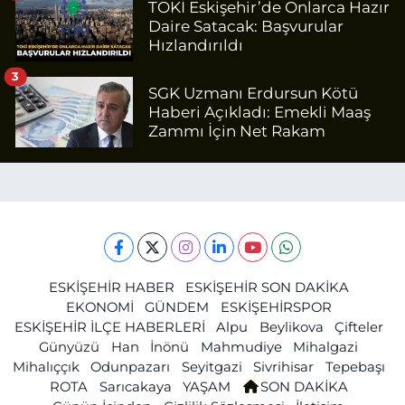
TOKİ Eskişehir’de Onlarca Hazır
Daire Satacak: Başvurular
Hızlandırıldı
3
SGK Uzmanı Erdursun Kötü
Haberi Açıkladı: Emekli Maaş
Zammı İçin Net Rakam
ESKİŞEHİR HABER
ESKİŞEHİR SON DAKİKA
EKONOMİ
GÜNDEM
ESKİŞEHİRSPOR
ESKİŞEHİR İLÇE HABERLERİ
Alpu
Beylikova
Çifteler
Günyüzü
Han
İnönü
Mahmudiye
Mihalgazi
Mihalıççık
Odunpazarı
Seyitgazi
Sivrihisar
Tepebaşı
ROTA
Sarıcakaya
YAŞAM
SON DAKİKA