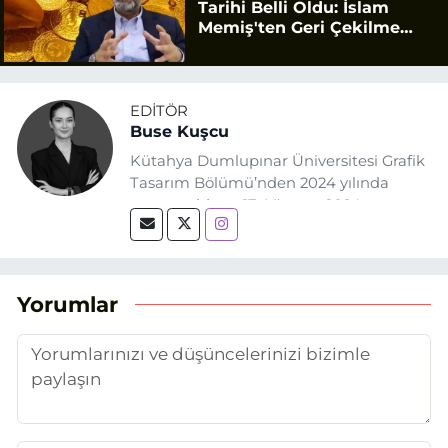
Tarihi Belli Oldu: İslam
Memiş'ten Geri Çekilme
Uyarısı
EDITÖR
Buse Kuşcu
Kütahya Dumlupınar Üniversitesi Grafik
Tasarım Bölümü’nden 2024 yılında
mezun oldum. 17 Ağustos 2024
tarihinde, Grafik Tasarım alanında staj
yaptığım Eskişehir Haber Ajansı’nda
(EHA) gazetecilik mesleğinin temel
unsurlarından biri olan merak
Yorumlar
duygusunun etkisiyle basın sektörüne
adım attım.