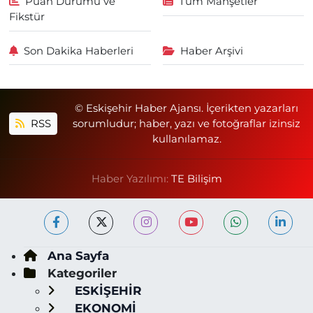
Puan Durumu ve
Tüm Manşetler
Fikstür
Son Dakika Haberleri
Haber Arşivi
© Eskişehir Haber Ajansı. İçerikten yazarları
RSS
sorumludur; haber, yazı ve fotoğraflar izinsiz
kullanılamaz.
Haber Yazılımı:
TE Bilişim
Ana Sayfa
Kategoriler
ESKİŞEHİR
EKONOMİ