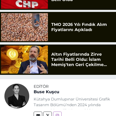
TMO 2026 Yılı Fındık Alım
Fiyatlarını Açıkladı
Altın Fiyatlarında Zirve
Tarihi Belli Oldu: İslam
Memiş'ten Geri Çekilme
Uyarısı
EDITÖR
Buse Kuşcu
Kütahya Dumlupınar Üniversitesi Grafik
Tasarım Bölümü’nden 2024 yılında
mezun oldum. 17 Ağustos 2024