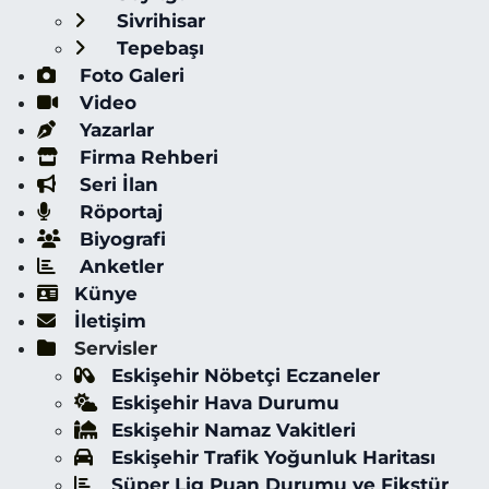
Sivrihisar
Tepebaşı
Foto Galeri
Video
Yazarlar
Firma Rehberi
Seri İlan
Röportaj
Biyografi
Anketler
Künye
İletişim
Servisler
Eskişehir Nöbetçi Eczaneler
Eskişehir Hava Durumu
Eskişehir Namaz Vakitleri
Eskişehir Trafik Yoğunluk Haritası
Süper Lig Puan Durumu ve Fikstür