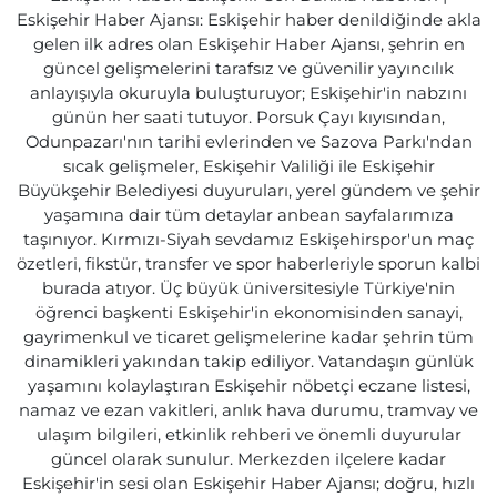
Eskişehir Haber Ajansı: Eskişehir haber denildiğinde akla
gelen ilk adres olan Eskişehir Haber Ajansı, şehrin en
güncel gelişmelerini tarafsız ve güvenilir yayıncılık
anlayışıyla okuruyla buluşturuyor; Eskişehir'in nabzını
günün her saati tutuyor. Porsuk Çayı kıyısından,
Odunpazarı'nın tarihi evlerinden ve Sazova Parkı'ndan
sıcak gelişmeler, Eskişehir Valiliği ile Eskişehir
Büyükşehir Belediyesi duyuruları, yerel gündem ve şehir
yaşamına dair tüm detaylar anbean sayfalarımıza
taşınıyor. Kırmızı-Siyah sevdamız Eskişehirspor'un maç
özetleri, fikstür, transfer ve spor haberleriyle sporun kalbi
burada atıyor. Üç büyük üniversitesiyle Türkiye'nin
öğrenci başkenti Eskişehir'in ekonomisinden sanayi,
gayrimenkul ve ticaret gelişmelerine kadar şehrin tüm
dinamikleri yakından takip ediliyor. Vatandaşın günlük
yaşamını kolaylaştıran Eskişehir nöbetçi eczane listesi,
namaz ve ezan vakitleri, anlık hava durumu, tramvay ve
ulaşım bilgileri, etkinlik rehberi ve önemli duyurular
güncel olarak sunulur. Merkezden ilçelere kadar
Eskişehir'in sesi olan Eskişehir Haber Ajansı; doğru, hızlı