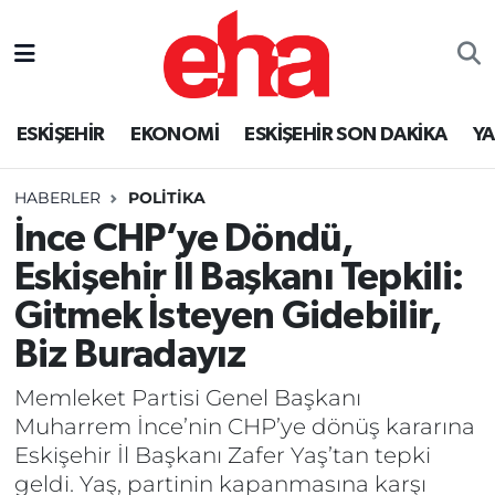
ESKİŞEHİR
EKONOMİ
ESKİŞEHİR SON DAKİKA
Y
HABERLER
POLİTİKA
İnce CHP’ye Döndü,
Eskişehir İl Başkanı Tepkili:
Gitmek İsteyen Gidebilir,
Biz Buradayız
Memleket Partisi Genel Başkanı
Muharrem İnce’nin CHP’ye dönüş kararına
Eskişehir İl Başkanı Zafer Yaş’tan tepki
geldi. Yaş, partinin kapanmasına karşı