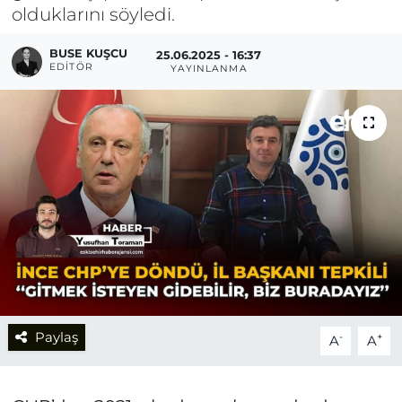
olduklarını söyledi.
BUSE KUŞCU
25.06.2025 - 16:37
EDITÖR
YAYINLANMA
Paylaş
-
+
A
A