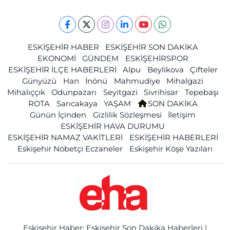
ESKİŞEHİR HABER
ESKİŞEHİR SON DAKİKA
EKONOMİ
GÜNDEM
ESKİŞEHİRSPOR
ESKİŞEHİR İLÇE HABERLERİ
Alpu
Beylikova
Çifteler
Günyüzü
Han
İnönü
Mahmudiye
Mihalgazi
Mihalıççık
Odunpazarı
Seyitgazi
Sivrihisar
Tepebaşı
ROTA
Sarıcakaya
YAŞAM
SON DAKİKA
Günün İçinden
Gizlilik Sözleşmesi
İletişim
ESKİŞEHİR HAVA DURUMU
ESKİŞEHİR NAMAZ VAKİTLERİ
ESKİŞEHİR HABERLERİ
Eskişehir Nöbetçi Eczaneler
Eskişehir Köşe Yazıları
Eskişehir Haber: Eskişehir Son Dakika Haberleri |