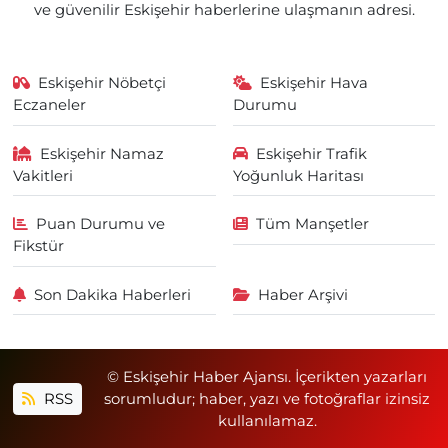
ve güvenilir Eskişehir haberlerine ulaşmanın adresi.
Eskişehir Nöbetçi
Eskişehir Hava
Eczaneler
Durumu
Eskişehir Namaz
Eskişehir Trafik
Vakitleri
Yoğunluk Haritası
Puan Durumu ve
Tüm Manşetler
Fikstür
Son Dakika Haberleri
Haber Arşivi
© Eskişehir Haber Ajansı. İçerikten yazarları
RSS
sorumludur; haber, yazı ve fotoğraflar izinsiz
kullanılamaz.