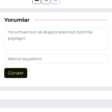
tarihinde, Grafik Tasarım alanında staj
yaptığım Eskişehir Haber Ajansı’nda
(EHA) gazetecilik mesleğinin temel
unsurlarından biri olan merak
Yorumlar
duygusunun etkisiyle basın sektörüne
adım attım.
Gönder