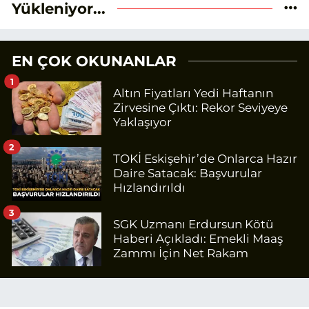
Yükleniyor...
EN ÇOK OKUNANLAR
1
Altın Fiyatları Yedi Haftanın
Zirvesine Çıktı: Rekor Seviyeye
Yaklaşıyor
2
TOKİ Eskişehir’de Onlarca Hazır
Daire Satacak: Başvurular
Hızlandırıldı
3
SGK Uzmanı Erdursun Kötü
Haberi Açıkladı: Emekli Maaş
Zammı İçin Net Rakam