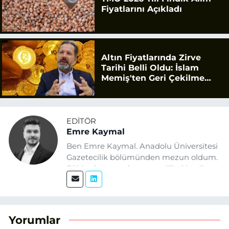
Fiyatlarını Açıkladı
Altın Fiyatlarında Zirve
Tarihi Belli Oldu: İslam
Memiş'ten Geri Çekilme
Uyarısı
EDITÖR
Emre Kaymal
Ben Emre Kaymal. Anadolu Üniversitesi
Gazetecilik bölümünden mezun oldum.
Eğitim hayatım boyunca dijital içerik
üretimi ve arama motoru
optimizasyonu (SEO) alanlarına ilgi
duydum. Şu anda SEO odaklı içerikler
üretiyorum. Haberlerimde güncel
Yorumlar
verileri ve okuyucu odaklı yaklaşımı