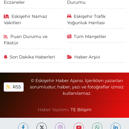
Eczaneler
Durumu
Eskişehir Namaz
Eskişehir Trafik
Vakitleri
Yoğunluk Haritası
Puan Durumu ve
Tüm Manşetler
Fikstür
Son Dakika Haberleri
Haber Arşivi
© Eskişehir Haber Ajansı. İçerikten yazarları
RSS
sorumludur; haber, yazı ve fotoğraflar izinsiz
kullanılamaz.
Haber Yazılımı:
TE Bilişim