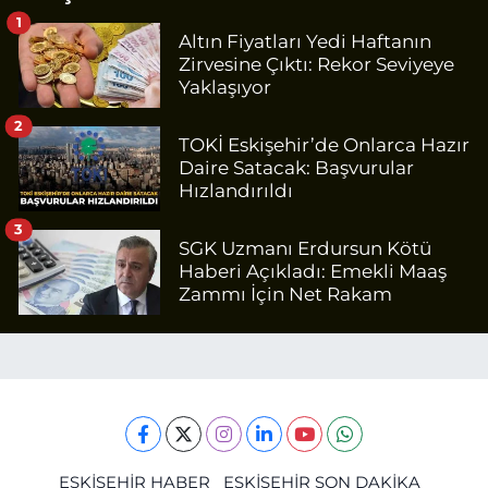
1
Altın Fiyatları Yedi Haftanın
Zirvesine Çıktı: Rekor Seviyeye
Yaklaşıyor
2
TOKİ Eskişehir’de Onlarca Hazır
Daire Satacak: Başvurular
Hızlandırıldı
3
SGK Uzmanı Erdursun Kötü
Haberi Açıkladı: Emekli Maaş
Zammı İçin Net Rakam
ESKİŞEHİR HABER
ESKİŞEHİR SON DAKİKA