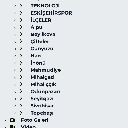
TEKNOLOJİ
ESKİŞEHİRSPOR
İLÇELER
Alpu
Beylikova
Çifteler
Günyüzü
Han
İnönü
Mahmudiye
Mihalgazi
Mihalıççık
Odunpazarı
Seyitgazi
Sivrihisar
Tepebaşı
Foto Galeri
Video