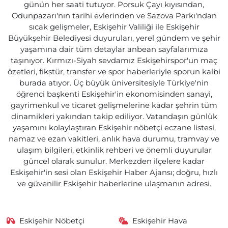
günün her saati tutuyor. Porsuk Çayı kıyısından,
Odunpazarı'nın tarihi evlerinden ve Sazova Parkı'ndan
sıcak gelişmeler, Eskişehir Valiliği ile Eskişehir
Büyükşehir Belediyesi duyuruları, yerel gündem ve şehir
yaşamına dair tüm detaylar anbean sayfalarımıza
taşınıyor. Kırmızı-Siyah sevdamız Eskişehirspor'un maç
özetleri, fikstür, transfer ve spor haberleriyle sporun kalbi
burada atıyor. Üç büyük üniversitesiyle Türkiye'nin
öğrenci başkenti Eskişehir'in ekonomisinden sanayi,
gayrimenkul ve ticaret gelişmelerine kadar şehrin tüm
dinamikleri yakından takip ediliyor. Vatandaşın günlük
yaşamını kolaylaştıran Eskişehir nöbetçi eczane listesi,
namaz ve ezan vakitleri, anlık hava durumu, tramvay ve
ulaşım bilgileri, etkinlik rehberi ve önemli duyurular
güncel olarak sunulur. Merkezden ilçelere kadar
Eskişehir'in sesi olan Eskişehir Haber Ajansı; doğru, hızlı
ve güvenilir Eskişehir haberlerine ulaşmanın adresi.
Eskişehir Nöbetçi
Eskişehir Hava