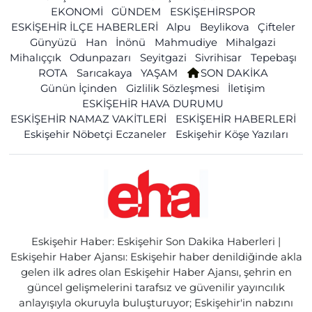
EKONOMİ
GÜNDEM
ESKİŞEHİRSPOR
ESKİŞEHİR İLÇE HABERLERİ
Alpu
Beylikova
Çifteler
Günyüzü
Han
İnönü
Mahmudiye
Mihalgazi
Mihalıççık
Odunpazarı
Seyitgazi
Sivrihisar
Tepebaşı
ROTA
Sarıcakaya
YAŞAM
SON DAKİKA
Günün İçinden
Gizlilik Sözleşmesi
İletişim
ESKİŞEHİR HAVA DURUMU
ESKİŞEHİR NAMAZ VAKİTLERİ
ESKİŞEHİR HABERLERİ
Eskişehir Nöbetçi Eczaneler
Eskişehir Köşe Yazıları
Eskişehir Haber: Eskişehir Son Dakika Haberleri |
Eskişehir Haber Ajansı: Eskişehir haber denildiğinde akla
gelen ilk adres olan Eskişehir Haber Ajansı, şehrin en
güncel gelişmelerini tarafsız ve güvenilir yayıncılık
anlayışıyla okuruyla buluşturuyor; Eskişehir'in nabzını