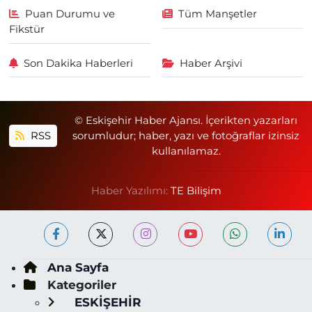
Puan Durumu ve
Tüm Manşetler
Fikstür
Son Dakika Haberleri
Haber Arşivi
© Eskişehir Haber Ajansı. İçerikten yazarları
RSS
sorumludur; haber, yazı ve fotoğraflar izinsiz
kullanılamaz.
Haber Yazılımı:
TE Bilişim
Ana Sayfa
Kategoriler
ESKİŞEHİR