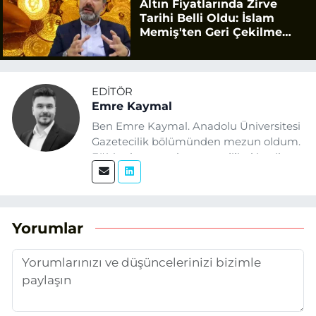
Altın Fiyatlarında Zirve
Tarihi Belli Oldu: İslam
Memiş'ten Geri Çekilme
Uyarısı
EDITÖR
Emre Kaymal
Ben Emre Kaymal. Anadolu Üniversitesi
Gazetecilik bölümünden mezun oldum.
Eğitim hayatım boyunca dijital içerik
üretimi ve arama motoru
optimizasyonu (SEO) alanlarına ilgi
duydum. Şu anda SEO odaklı içerikler
üretiyorum. Haberlerimde güncel
Yorumlar
verileri ve okuyucu odaklı yaklaşımı
temel alıyorum.