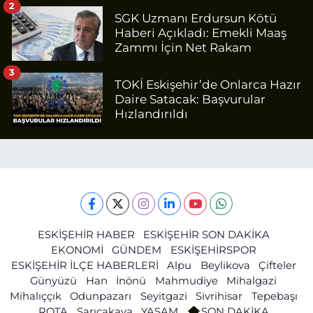
2
SGK Uzmanı Erdursun Kötü
Haberi Açıkladı: Emekli Maaş
Zammı İçin Net Rakam
3
TOKİ Eskişehir’de Onlarca Hazır
Daire Satacak: Başvurular
Hızlandırıldı
ESKİŞEHİR HABER
ESKİŞEHİR SON DAKİKA
EKONOMİ
GÜNDEM
ESKİŞEHİRSPOR
ESKİŞEHİR İLÇE HABERLERİ
Alpu
Beylikova
Çifteler
Günyüzü
Han
İnönü
Mahmudiye
Mihalgazi
Mihalıççık
Odunpazarı
Seyitgazi
Sivrihisar
Tepebaşı
ROTA
Sarıcakaya
YAŞAM
SON DAKİKA