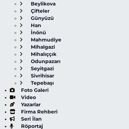
Beylikova
Çifteler
Günyüzü
Han
İnönü
Mahmudiye
Mihalgazi
Mihalıççık
Odunpazarı
Seyitgazi
Sivrihisar
Tepebaşı
Foto Galeri
Video
Yazarlar
Firma Rehberi
Seri İlan
Röportaj