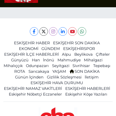
ESKİŞEHİR HABER
ESKİŞEHİR SON DAKİKA
EKONOMİ
GÜNDEM
ESKİŞEHİRSPOR
ESKİŞEHİR İLÇE HABERLERİ
Alpu
Beylikova
Çifteler
Günyüzü
Han
İnönü
Mahmudiye
Mihalgazi
Mihalıççık
Odunpazarı
Seyitgazi
Sivrihisar
Tepebaşı
ROTA
Sarıcakaya
YAŞAM
SON DAKİKA
Günün İçinden
Gizlilik Sözleşmesi
İletişim
ESKİŞEHİR HAVA DURUMU
ESKİŞEHİR NAMAZ VAKİTLERİ
ESKİŞEHİR HABERLERİ
Eskişehir Nöbetçi Eczaneler
Eskişehir Köşe Yazıları