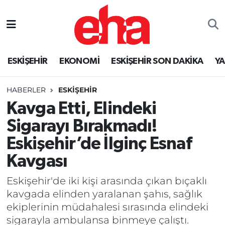
ESKİŞEHİR
EKONOMİ
ESKİŞEHİR SON DAKİKA
Y
HABERLER
ESKİŞEHİR
Kavga Etti, Elindeki
Sigarayı Bırakmadı!
Eskişehir’de İlginç Esnaf
Kavgası
Eskişehir'de iki kişi arasında çıkan bıçaklı
kavgada elinden yaralanan şahıs, sağlık
ekiplerinin müdahalesi sırasında elindeki
sigarayla ambulansa binmeye çalıştı.