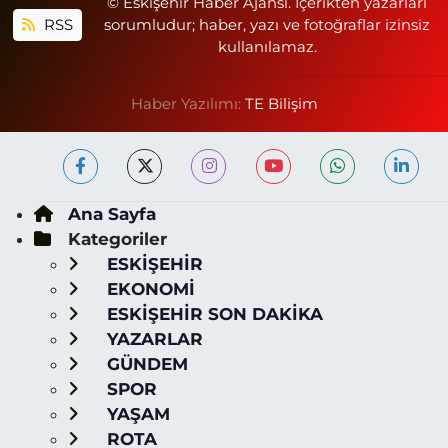
© Eskişehir Haber Ajansı. İçerikten yazarları
RSS
sorumludur; haber, yazı ve fotoğraflar izinsiz
kullanılamaz.
Haber Yazılımı:
TE Bilişim
Ana Sayfa
Kategoriler
ESKİŞEHİR
EKONOMİ
ESKİŞEHİR SON DAKİKA
YAZARLAR
GÜNDEM
SPOR
YAŞAM
ROTA