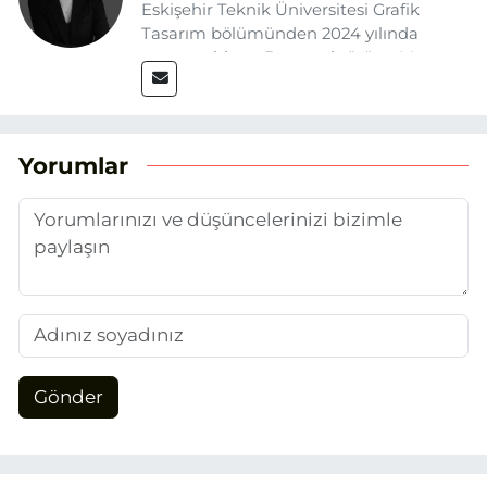
Eskişehir Teknik Üniversitesi Grafik
Tasarım bölümünden 2024 yılında
mezun oldum. Basın sektörüne Mayıs
2025’te Eskişehir Haber Ajansı ile adım
attım. Gazeteciliğin temel değerlerine
sadık kalarak ve etik ilkeleri
benimseyerek, Eskişehir gündemini en
Yorumlar
doğru ve sıcak şekilde takipçilerimize
aktarmayı hedefliyorum.
Gönder