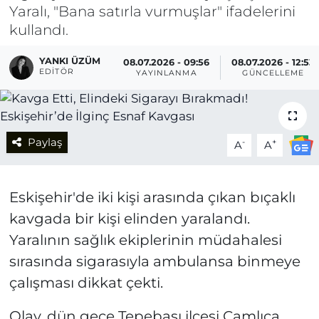
Yaralı, "Bana satırla vurmuşlar" ifadelerini
kullandı.
YANKI ÜZÜM
08.07.2026 - 09:56
08.07.2026 - 12:53
EDITÖR
YAYINLANMA
GÜNCELLEME
Paylaş
-
+
A
A
Eskişehir'de iki kişi arasında çıkan bıçaklı
kavgada bir kişi elinden yaralandı.
Yaralının sağlık ekiplerinin müdahalesi
sırasında sigarasıyla ambulansa binmeye
çalışması dikkat çekti.
Olay, dün gece Tepebaşı ilçesi Çamlıca