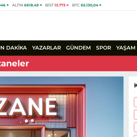
046
ALTIN
6618.49
BİST
13.773
BTC
65.130,04
ON DAKİKA
YAZARLAR
GÜNDEM
SPOR
YAŞAM
zaneler