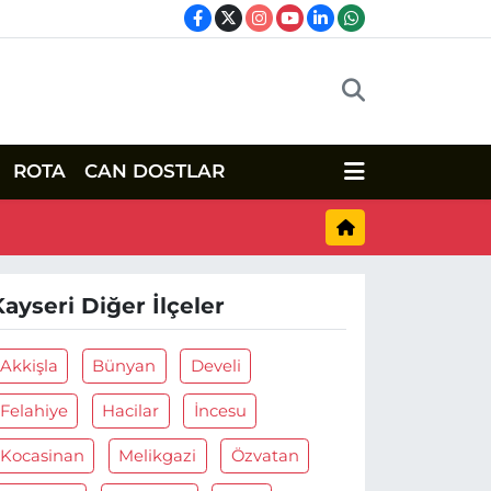
ROTA
CAN DOSTLAR
Kayseri Diğer İlçeler
Akkişla
Bünyan
Develi
Felahiye
Hacilar
İncesu
Kocasinan
Melikgazi
Özvatan