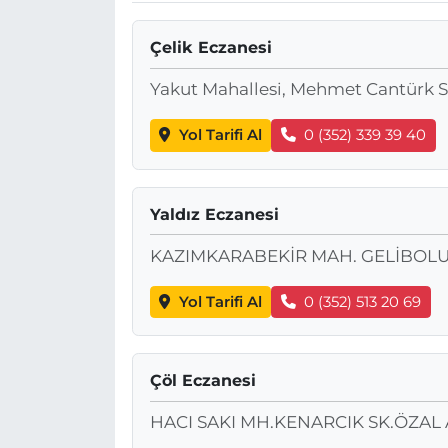
Çelik Eczanesi
Yakut Mahallesi, Mehmet Cantürk 
Yol Tarifi Al
0 (352) 339 39 40
Yaldız Eczanesi
KAZIMKARABEKİR MAH. GELİBOLU 
Yol Tarifi Al
0 (352) 513 20 69
Çöl Eczanesi
HACI SAKI MH.KENARCIK SK.ÖZAL 