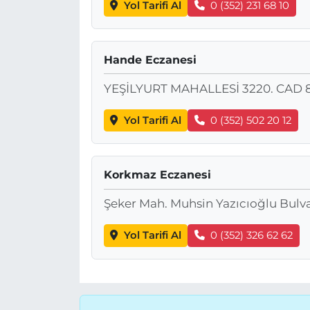
Yol Tarifi Al
0 (352) 231 68 10
Hande Eczanesi
YEŞİLYURT MAHALLESİ 3220. CAD 
Yol Tarifi Al
0 (352) 502 20 12
Korkmaz Eczanesi
Şeker Mah. Muhsin Yazıcıoğlu Bulva
Yol Tarifi Al
0 (352) 326 62 62