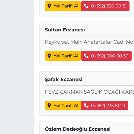
Yol Tarifi Al
0 (352) 320 09 19
Sultan Eczanesi
Keykubat Mah. Anafartalar Cad. No:
Yol Tarifi Al
0 (352) 600 60 30
Şafak Eczanesi
FEVZİÇAKMAK SAĞLIK OCAĞI KAR
Yol Tarifi Al
0 (352) 235 81 23
Özlem Dedeoğlu Eczanesi