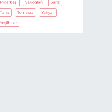
Pinarbaşi
Sarioğlan
Sariz
Talas
Tomarza
Yahyali
Yeşilhisar