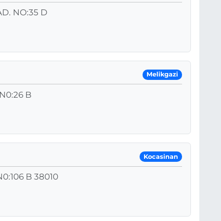
D. NO:35 D
Melikgazi
N0:26 B
Kocasinan
:106 B 38010