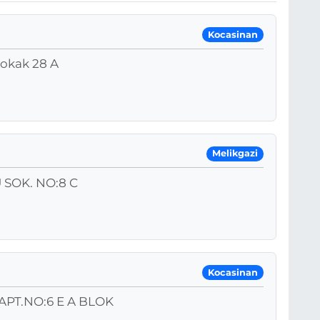
Kocasinan
Sokak 28 A
Melikgazi
SOK. NO:8 C
Kocasinan
APT.NO:6 E A BLOK