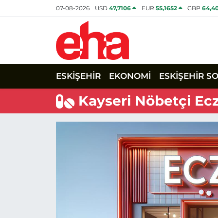
07-08-2026
USD
47,7106
EUR
55,1652
GBP
64,4
ESKİŞEHİR
EKONOMİ
ESKİŞEHİR S
Kayseri Nöbetçi Ec