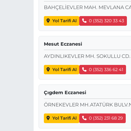
BAHÇELİEVLER MAH. MEVLANA CA
Yol Tarifi Al
0 (352) 320 33 43
Mesut Eczanesi
AYDINLIKEVLER MH. SOKULLU CD.
Yol Tarifi Al
0 (352) 336 62 41
Çıgdem Eczanesi
ÖRNEKEVLER MH.ATATÜRK BULV.N0
Yol Tarifi Al
0 (352) 231 68 29