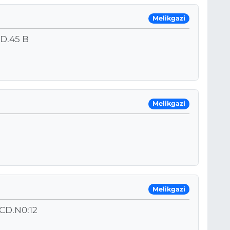
Melikgazi
D.45 B
Melikgazi
Melikgazi
D.N0:12