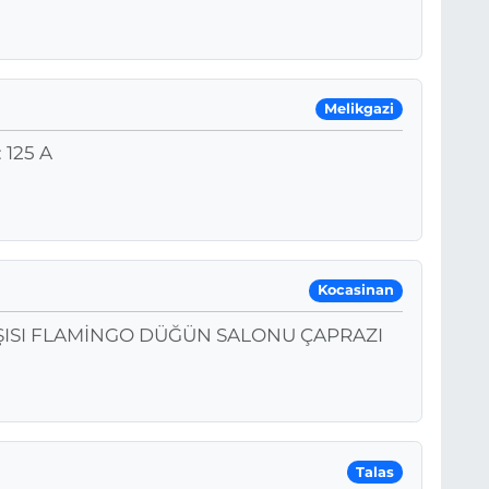
Melikgazi
 125 A
Kocasinan
ŞISI FLAMİNGO DÜĞÜN SALONU ÇAPRAZI
Talas