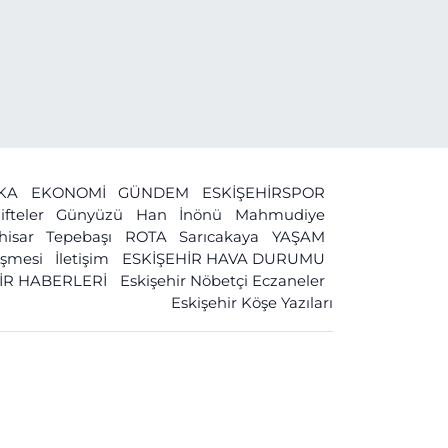
İKA
EKONOMİ
GÜNDEM
ESKİŞEHİRSPOR
ifteler
Günyüzü
Han
İnönü
Mahmudiye
ihisar
Tepebaşı
ROTA
Sarıcakaya
YAŞAM
leşmesi
İletişim
ESKİŞEHİR HAVA DURUMU
İR HABERLERİ
Eskişehir Nöbetçi Eczaneler
Eskişehir Köşe Yazıları