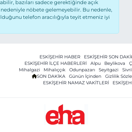
ilir, bazıları sadece gerektiğinde açık
 nedeniyle nöbete gelemeyebilir. Bu nedenle,
uğunu telefon aracılığıyla teyit etmeniz iyi
ESKİŞEHİR HABER
ESKİŞEHİR SON DAK
ESKİŞEHİR İLÇE HABERLERİ
Alpu
Beylikova
Ç
Mihalgazi
Mihalıççık
Odunpazarı
Seyitgazi
Sivr
SON DAKİKA
Günün İçinden
Gizlilik Söz
ESKİŞEHİR NAMAZ VAKİTLERİ
ESKİŞEH