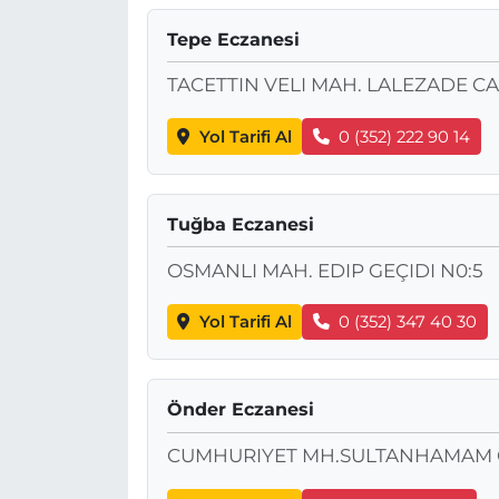
Tepe Eczanesi
TACETTIN VELI MAH. LALEZADE CA
Yol Tarifi Al
0 (352) 222 90 14
Tuğba Eczanesi
OSMANLI MAH. EDIP GEÇIDI N0:5
Yol Tarifi Al
0 (352) 347 40 30
Önder Eczanesi
CUMHURIYET MH.SULTANHAMAM C