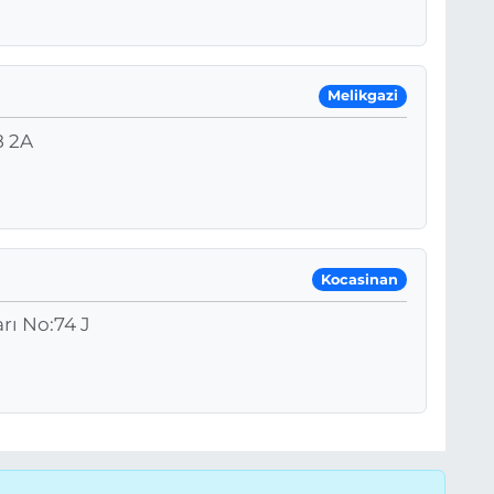
Melikgazi
8 2A
Kocasinan
rı No:74 J