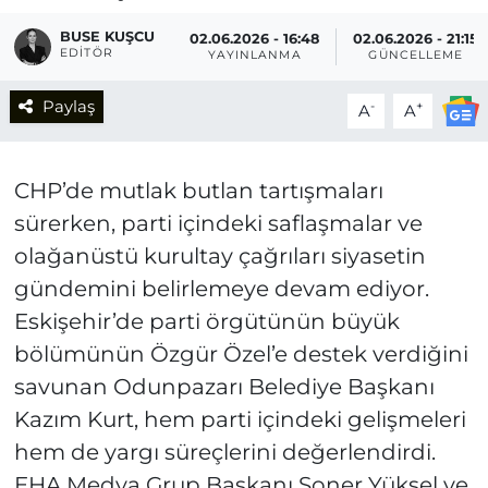
BUSE KUŞCU
02.06.2026 - 16:48
02.06.2026 - 21:15
EDITÖR
YAYINLANMA
GÜNCELLEME
Paylaş
-
+
A
A
CHP’de mutlak butlan tartışmaları
sürerken, parti içindeki saflaşmalar ve
olağanüstü kurultay çağrıları siyasetin
gündemini belirlemeye devam ediyor.
Eskişehir’de parti örgütünün büyük
bölümünün Özgür Özel’e destek verdiğini
savunan Odunpazarı Belediye Başkanı
Kazım Kurt, hem parti içindeki gelişmeleri
hem de yargı süreçlerini değerlendirdi.
EHA Medya Grup Başkanı Soner Yüksel ve