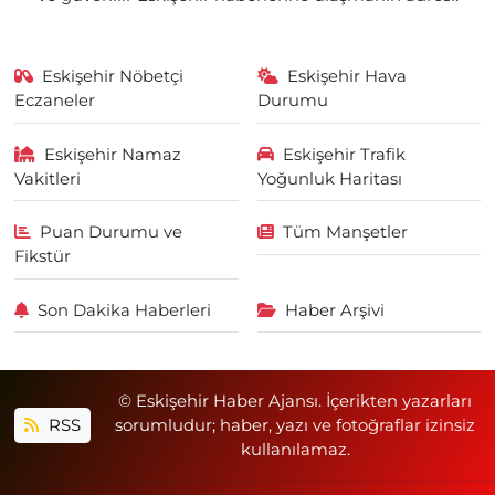
Eskişehir Nöbetçi
Eskişehir Hava
Eczaneler
Durumu
Eskişehir Namaz
Eskişehir Trafik
Vakitleri
Yoğunluk Haritası
Puan Durumu ve
Tüm Manşetler
Fikstür
Son Dakika Haberleri
Haber Arşivi
© Eskişehir Haber Ajansı. İçerikten yazarları
RSS
sorumludur; haber, yazı ve fotoğraflar izinsiz
kullanılamaz.