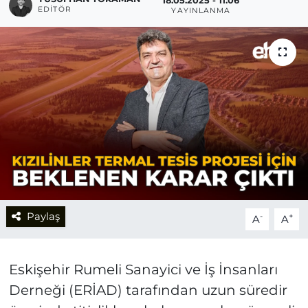
18.05.2025 - 11:06
EDITÖR
YAYINLANMA
Paylaş
-
+
A
A
Eskişehir Rumeli Sanayici ve İş İnsanları
Derneği (ERİAD) tarafından uzun süredir