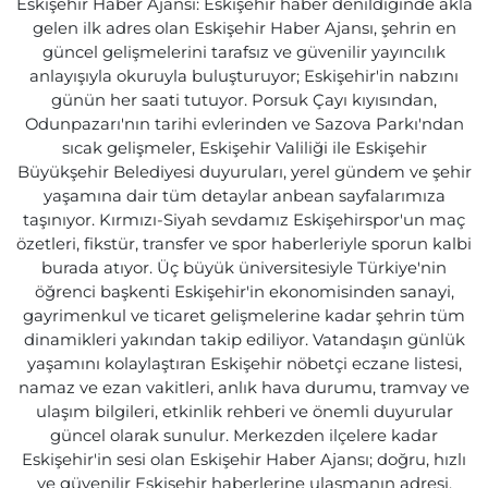
Eskişehir Haber Ajansı: Eskişehir haber denildiğinde akla
gelen ilk adres olan Eskişehir Haber Ajansı, şehrin en
güncel gelişmelerini tarafsız ve güvenilir yayıncılık
anlayışıyla okuruyla buluşturuyor; Eskişehir'in nabzını
günün her saati tutuyor. Porsuk Çayı kıyısından,
Odunpazarı'nın tarihi evlerinden ve Sazova Parkı'ndan
sıcak gelişmeler, Eskişehir Valiliği ile Eskişehir
Büyükşehir Belediyesi duyuruları, yerel gündem ve şehir
yaşamına dair tüm detaylar anbean sayfalarımıza
taşınıyor. Kırmızı-Siyah sevdamız Eskişehirspor'un maç
özetleri, fikstür, transfer ve spor haberleriyle sporun kalbi
burada atıyor. Üç büyük üniversitesiyle Türkiye'nin
öğrenci başkenti Eskişehir'in ekonomisinden sanayi,
gayrimenkul ve ticaret gelişmelerine kadar şehrin tüm
dinamikleri yakından takip ediliyor. Vatandaşın günlük
yaşamını kolaylaştıran Eskişehir nöbetçi eczane listesi,
namaz ve ezan vakitleri, anlık hava durumu, tramvay ve
ulaşım bilgileri, etkinlik rehberi ve önemli duyurular
güncel olarak sunulur. Merkezden ilçelere kadar
Eskişehir'in sesi olan Eskişehir Haber Ajansı; doğru, hızlı
ve güvenilir Eskişehir haberlerine ulaşmanın adresi.