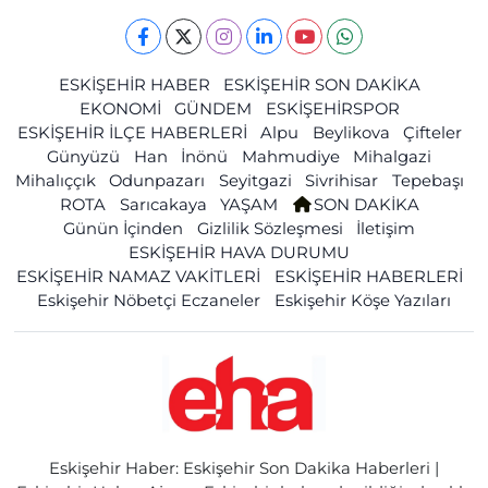
ESKİŞEHİR HABER
ESKİŞEHİR SON DAKİKA
EKONOMİ
GÜNDEM
ESKİŞEHİRSPOR
ESKİŞEHİR İLÇE HABERLERİ
Alpu
Beylikova
Çifteler
Günyüzü
Han
İnönü
Mahmudiye
Mihalgazi
Mihalıççık
Odunpazarı
Seyitgazi
Sivrihisar
Tepebaşı
ROTA
Sarıcakaya
YAŞAM
SON DAKİKA
Günün İçinden
Gizlilik Sözleşmesi
İletişim
ESKİŞEHİR HAVA DURUMU
ESKİŞEHİR NAMAZ VAKİTLERİ
ESKİŞEHİR HABERLERİ
Eskişehir Nöbetçi Eczaneler
Eskişehir Köşe Yazıları
Eskişehir Haber: Eskişehir Son Dakika Haberleri |