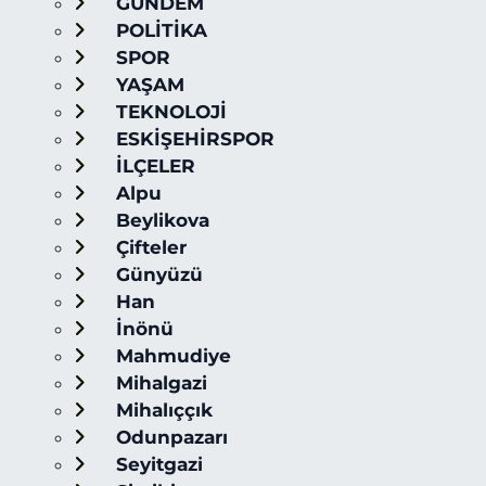
GÜNDEM
POLİTİKA
SPOR
YAŞAM
TEKNOLOJİ
ESKİŞEHİRSPOR
İLÇELER
Alpu
Beylikova
Çifteler
Günyüzü
Han
İnönü
Mahmudiye
Mihalgazi
Mihalıççık
Odunpazarı
Seyitgazi