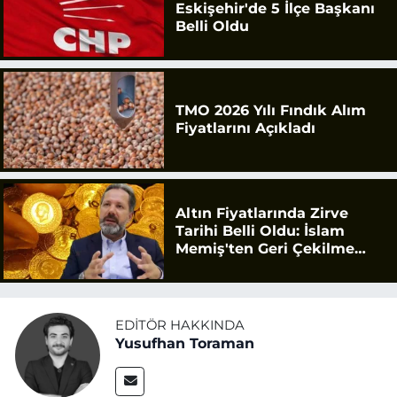
Eskişehir'de 5 İlçe Başkanı
Belli Oldu
TMO 2026 Yılı Fındık Alım
Fiyatlarını Açıkladı
Altın Fiyatlarında Zirve
Tarihi Belli Oldu: İslam
Memiş'ten Geri Çekilme
Uyarısı
EDITÖR HAKKINDA
Yusufhan Toraman