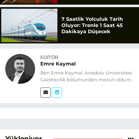
7 Saatlik Yolculuk Tarih
Oluyor: Trenle 1 Saat 45
Dakikaya Düşecek
EDITÖR
Emre Kaymal
Ben Emre Kaymal. Anadolu Üniversitesi
Gazetecilik bölümünden mezun oldum.
Eğitim hayatım boyunca dijital içerik
üretimi ve arama motoru
optimizasyonu (SEO) alanlarına ilgi
duydum. Şu anda SEO odaklı içerikler
üretiyorum. Haberlerimde güncel
verileri ve okuyucu odaklı yaklaşımı
temel alıyorum.
Yükleniyor...