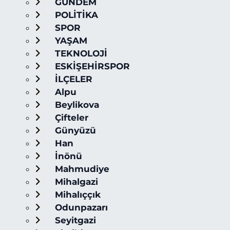
GÜNDEM
POLİTİKA
SPOR
YAŞAM
TEKNOLOJİ
ESKİŞEHİRSPOR
İLÇELER
Alpu
Beylikova
Çifteler
Günyüzü
Han
İnönü
Mahmudiye
Mihalgazi
Mihalıççık
Odunpazarı
Seyitgazi