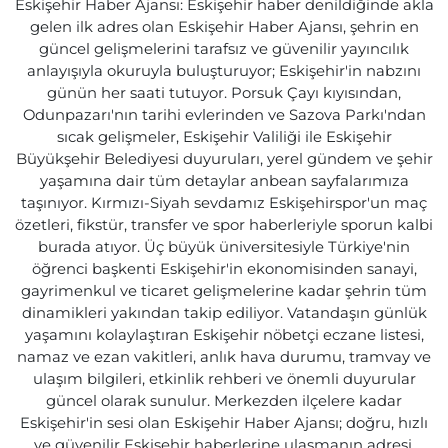
Eskişehir Haber Ajansı: Eskişehir haber denildiğinde akla
gelen ilk adres olan Eskişehir Haber Ajansı, şehrin en
güncel gelişmelerini tarafsız ve güvenilir yayıncılık
anlayışıyla okuruyla buluşturuyor; Eskişehir'in nabzını
günün her saati tutuyor. Porsuk Çayı kıyısından,
Odunpazarı'nın tarihi evlerinden ve Sazova Parkı'ndan
sıcak gelişmeler, Eskişehir Valiliği ile Eskişehir
Büyükşehir Belediyesi duyuruları, yerel gündem ve şehir
yaşamına dair tüm detaylar anbean sayfalarımıza
taşınıyor. Kırmızı-Siyah sevdamız Eskişehirspor'un maç
özetleri, fikstür, transfer ve spor haberleriyle sporun kalbi
burada atıyor. Üç büyük üniversitesiyle Türkiye'nin
öğrenci başkenti Eskişehir'in ekonomisinden sanayi,
gayrimenkul ve ticaret gelişmelerine kadar şehrin tüm
dinamikleri yakından takip ediliyor. Vatandaşın günlük
yaşamını kolaylaştıran Eskişehir nöbetçi eczane listesi,
namaz ve ezan vakitleri, anlık hava durumu, tramvay ve
ulaşım bilgileri, etkinlik rehberi ve önemli duyurular
güncel olarak sunulur. Merkezden ilçelere kadar
Eskişehir'in sesi olan Eskişehir Haber Ajansı; doğru, hızlı
ve güvenilir Eskişehir haberlerine ulaşmanın adresi.