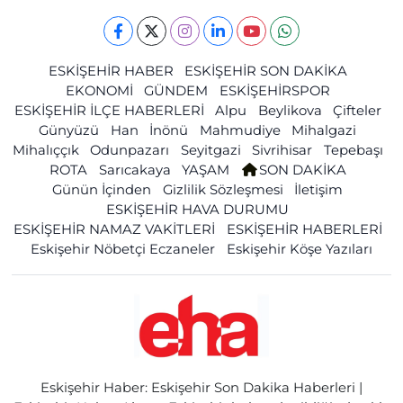
ESKİŞEHİR HABER
ESKİŞEHİR SON DAKİKA
EKONOMİ
GÜNDEM
ESKİŞEHİRSPOR
ESKİŞEHİR İLÇE HABERLERİ
Alpu
Beylikova
Çifteler
Günyüzü
Han
İnönü
Mahmudiye
Mihalgazi
Mihalıççık
Odunpazarı
Seyitgazi
Sivrihisar
Tepebaşı
ROTA
Sarıcakaya
YAŞAM
SON DAKİKA
Günün İçinden
Gizlilik Sözleşmesi
İletişim
ESKİŞEHİR HAVA DURUMU
ESKİŞEHİR NAMAZ VAKİTLERİ
ESKİŞEHİR HABERLERİ
Eskişehir Nöbetçi Eczaneler
Eskişehir Köşe Yazıları
Eskişehir Haber: Eskişehir Son Dakika Haberleri |