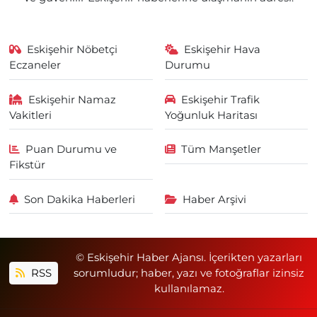
Eskişehir Nöbetçi
Eskişehir Hava
Eczaneler
Durumu
Eskişehir Namaz
Eskişehir Trafik
Vakitleri
Yoğunluk Haritası
Puan Durumu ve
Tüm Manşetler
Fikstür
Son Dakika Haberleri
Haber Arşivi
© Eskişehir Haber Ajansı. İçerikten yazarları
RSS
sorumludur; haber, yazı ve fotoğraflar izinsiz
kullanılamaz.