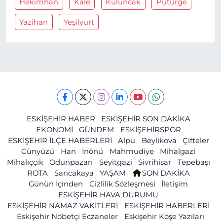
Hekimhan
Kale
Kuluncak
Pütürge
Yazihan
Yeşilyurt
ESKİŞEHİR HABER
ESKİŞEHİR SON DAKİKA
EKONOMİ
GÜNDEM
ESKİŞEHİRSPOR
ESKİŞEHİR İLÇE HABERLERİ
Alpu
Beylikova
Çifteler
Günyüzü
Han
İnönü
Mahmudiye
Mihalgazi
Mihalıççık
Odunpazarı
Seyitgazi
Sivrihisar
Tepebaşı
ROTA
Sarıcakaya
YAŞAM
SON DAKİKA
Günün İçinden
Gizlilik Sözleşmesi
İletişim
ESKİŞEHİR HAVA DURUMU
ESKİŞEHİR NAMAZ VAKİTLERİ
ESKİŞEHİR HABERLERİ
Eskişehir Nöbetçi Eczaneler
Eskişehir Köşe Yazıları