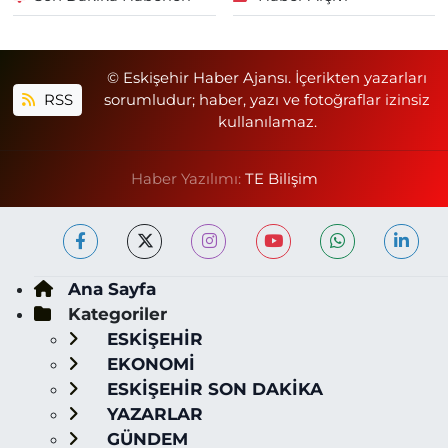
© Eskişehir Haber Ajansı. İçerikten yazarları
RSS
sorumludur; haber, yazı ve fotoğraflar izinsiz
kullanılamaz.
Haber Yazılımı:
TE Bilişim
Ana Sayfa
Kategoriler
ESKİŞEHİR
EKONOMİ
ESKİŞEHİR SON DAKİKA
YAZARLAR
GÜNDEM