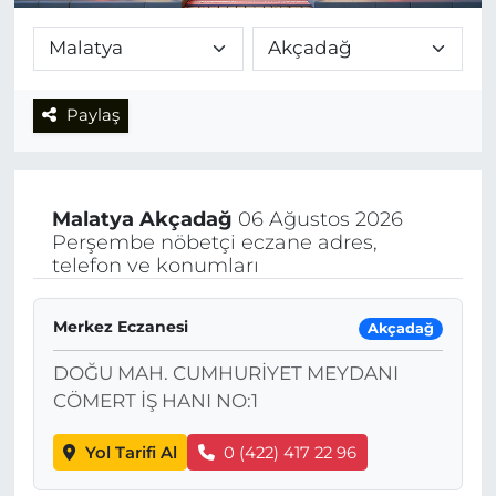
Paylaş
Malatya
Akçadağ
06 Ağustos 2026
Perşembe nöbetçi eczane adres,
telefon ve konumları
Merkez Eczanesi
Akçadağ
DOĞU MAH. CUMHURİYET MEYDANI
CÖMERT İŞ HANI NO:1
Yol Tarifi Al
0 (422) 417 22 96