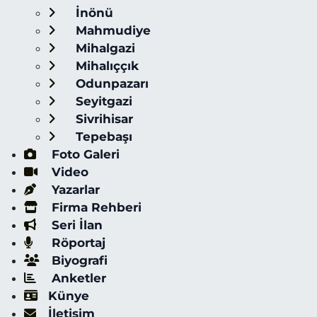
İnönü
Mahmudiye
Mihalgazi
Mihalıççık
Odunpazarı
Seyitgazi
Sivrihisar
Tepebaşı
Foto Galeri
Video
Yazarlar
Firma Rehberi
Seri İlan
Röportaj
Biyografi
Anketler
Künye
İletişim