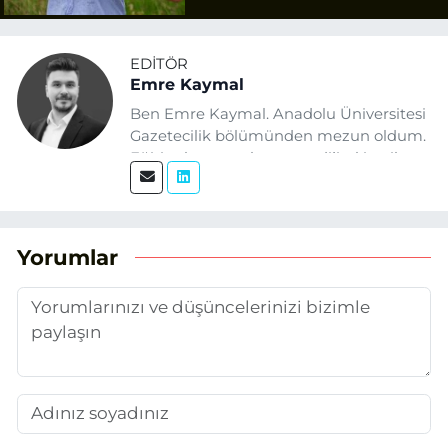
Tazminat
EDITÖR
Emre Kaymal
Ben Emre Kaymal. Anadolu Üniversitesi
Gazetecilik bölümünden mezun oldum.
Eğitim hayatım boyunca dijital içerik
üretimi ve arama motoru
optimizasyonu (SEO) alanlarına ilgi
duydum. Şu anda SEO odaklı içerikler
üretiyorum. Haberlerimde güncel
Yorumlar
verileri ve okuyucu odaklı yaklaşımı
temel alıyorum.