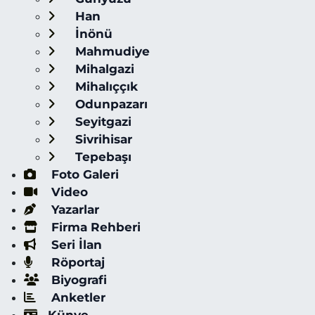
Han
İnönü
Mahmudiye
Mihalgazi
Mihalıççık
Odunpazarı
Seyitgazi
Sivrihisar
Tepebaşı
Foto Galeri
Video
Yazarlar
Firma Rehberi
Seri İlan
Röportaj
Biyografi
Anketler