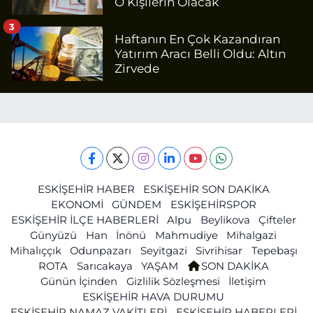
O Kişilerin Olacak
3
Haftanın En Çok Kazandıran
Yatırım Aracı Belli Oldu: Altın
Zirvede
ESKİŞEHİR HABER
ESKİŞEHİR SON DAKİKA
EKONOMİ
GÜNDEM
ESKİŞEHİRSPOR
ESKİŞEHİR İLÇE HABERLERİ
Alpu
Beylikova
Çifteler
Günyüzü
Han
İnönü
Mahmudiye
Mihalgazi
Mihalıççık
Odunpazarı
Seyitgazi
Sivrihisar
Tepebaşı
ROTA
Sarıcakaya
YAŞAM
SON DAKİKA
Günün İçinden
Gizlilik Sözleşmesi
İletişim
ESKİŞEHİR HAVA DURUMU
ESKİŞEHİR NAMAZ VAKİTLERİ
ESKİŞEHİR HABERLERİ