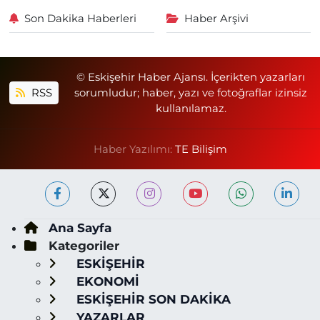
Son Dakika Haberleri
Haber Arşivi
© Eskişehir Haber Ajansı. İçerikten yazarları
RSS
sorumludur; haber, yazı ve fotoğraflar izinsiz
kullanılamaz.
Haber Yazılımı:
TE Bilişim
Ana Sayfa
Kategoriler
ESKİŞEHİR
EKONOMİ
ESKİŞEHİR SON DAKİKA
YAZARLAR