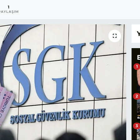
1
PAYLAŞIM
1
2
3