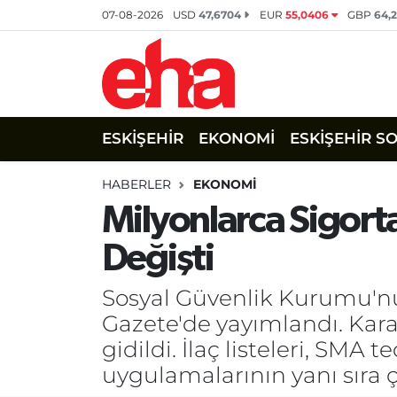
07-08-2026
USD
47,6704
EUR
55,0406
GBP
64,
ESKİŞEHİR
EKONOMİ
ESKİŞEHİR S
HABERLER
EKONOMİ
Milyonlarca Sigortal
Değişti
Sosyal Güvenlik Kurumu'nu
Gazete'de yayımlandı. Kara
gidildi. İlaç listeleri, SMA 
uygulamalarının yanı sıra ç