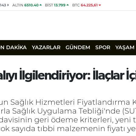
2143
ALTIN
6510.40
BİST
13.799
BTC
64.225,61
ON DAKİKA
YAZARLAR
GÜNDEM
SPOR
YAŞAM
ıyı İlgilendiriyor: İlaçlar
n Sağlık Hizmetleri Fiyatlandırma 
rla Sağlık Uygulama Tebliği'nde (SU
tedavisinin geri ödeme kriterleri, yeni 
ok sayıda tıbbi malzemenin fiyatı ye