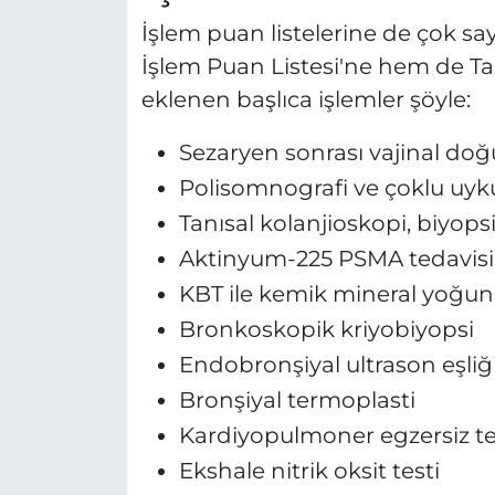
İşlem puan listelerine de çok sa
İşlem Puan Listesi'ne hem de Ta
eklenen başlıca işlemler şöyle:
Sezaryen sonrası vajinal do
Polisomnografi ve çoklu uyku 
Tanısal kolanjioskopi, biyopsi,
Aktinyum-225 PSMA tedavisi
KBT ile kemik mineral yoğu
Bronkoskopik kriyobiyopsi
Endobronşiyal ultrason eşliğ
Bronşiyal termoplasti
Kardiyopulmoner egzersiz te
Ekshale nitrik oksit testi