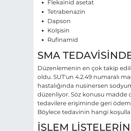
Flekainid asetat
Tetrabenazin
Dapson
Kolşisin
Rufinamid
SMA TEDAVİSİNDE
Düzenlemenin en çok takip edile
oldu. SUT'un 4.2.49 numaralı ma
hastalığında nusinersen sodyum 
düzenliyor. Söz konusu madde de
tedavilere erişiminde geri ödeme 
Böylece tedavinin hangi koşulla
İŞLEM LİSTELERİ