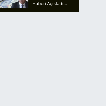
Haberi Açıkladı:
Emekli Maaş Zammı
İçin Net Rakam