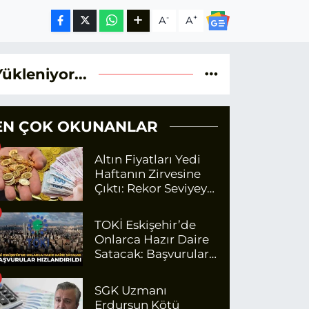
-
+
A
A
Yükleniyor...
EN ÇOK OKUNANLAR
Altın Fiyatları Yedi
Haftanın Zirvesine
Çıktı: Rekor Seviyeye
Yaklaşıyor
TOKİ Eskişehir’de
Onlarca Hazır Daire
Satacak: Başvurular
Hızlandırıldı
SGK Uzmanı
Erdursun Kötü