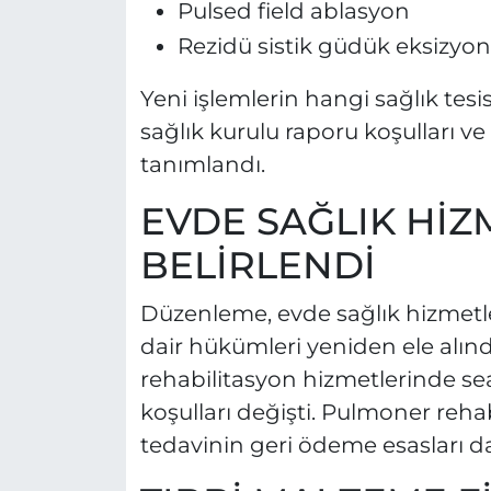
Pulsed field ablasyon
Rezidü sistik güdük eksizyo
Yeni işlemlerin hangi sağlık tesi
sağlık kurulu raporu koşulları v
tanımlandı.
EVDE SAĞLIK HİZ
BELİRLENDİ
Düzenleme, evde sağlık hizmetle
dair hükümleri yeniden ele alındı
rehabilitasyon hizmetlerinde sean
koşulları değişti. Pulmoner reha
tedavinin geri ödeme esasları d