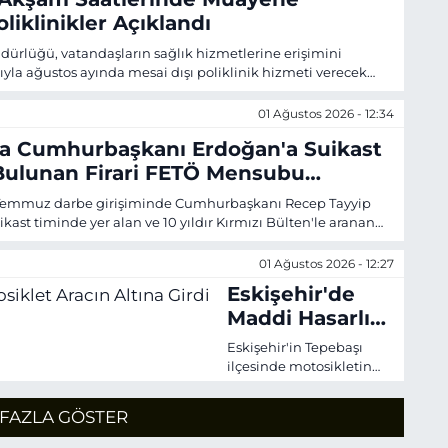
liklinikler Açıklandı
üdürlüğü, vatandaşların sağlık hizmetlerine erişimini
yla ağustos ayında mesai dışı poliklinik hizmeti verecek
arı duyurdu.
01 Ağustos 2026 - 12:34
a Cumhurbaşkanı Erdoğan'a Suikast
Bulunan Firari FETÖ Mensubu
 15 Temmuz darbe girişiminde Cumhurbaşkanı Recep Tayyip
kast timinde yer alan ve 10 yıldır Kırmızı Bülten'le aranan
nın, Emniyet Genel Müdürlüğü koordinesinde
kişehir İl Emniyet Müdürlüğü ekiplerinin ortak çalışmasıyla
01 Ağustos 2026 - 12:27
kalandığını açıkladı.
Eskişehir'de
Maddi Hasarlı
Kaza:
Eskişehir'in Tepebaşı
Motosiklet
ilçesinde motosikletin
hafif ticari araca arkadan
Aracın Altına
çarpması sonucu
Girdi
FAZLA GÖSTER
meydana gelen kazada
şans eseri yaralanan