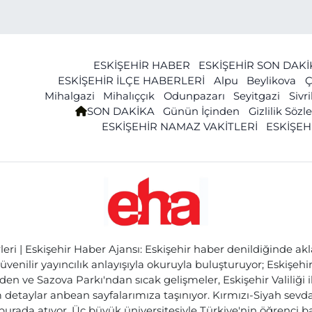
olmazken, araçlarda
maddi hasar oluştu.
ESKİŞEHİR HABER
ESKİŞEHİR SON DAK
ESKİŞEHİR İLÇE HABERLERİ
Alpu
Beylikova
Ç
Mihalgazi
Mihalıççık
Odunpazarı
Seyitgazi
Sivr
SON DAKİKA
Günün İçinden
Gizlilik Söz
ESKİŞEHİR NAMAZ VAKİTLERİ
ESKİŞEH
ri | Eskişehir Haber Ajansı: Eskişehir haber denildiğinde akl
üvenilir yayıncılık anlayışıyla okuruyla buluşturuyor; Eskişeh
den ve Sazova Parkı'ndan sıcak gelişmeler, Eskişehir Valiliği 
etaylar anbean sayfalarımıza taşınıyor. Kırmızı-Siyah sevdam
 burada atıyor. Üç büyük üniversitesiyle Türkiye'nin öğrenci 