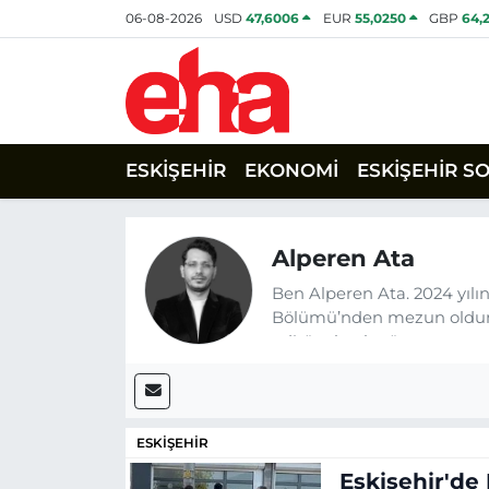
06-08-2026
USD
47,6006
EUR
55,0250
GBP
64,
ESKİŞEHİR
EKONOMİ
ESKİŞEHİR S
Alperen Ata
Ben Alperen Ata. 2024 yılı
Bölümü’nden mezun oldum.
editör olarak görev yapıyor
siyasi konulara yer veriyor
ESKİŞEHİR
Eskişehir'de 