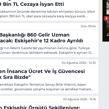
 Bin TL Cezaya İsyan Etti
dükkanının önünde denetime takılan ehliyetsiz sürücü, alkol
plam 390 bin TL idari para cezasıyla karşı karşıya kaldı.
3
cü ve yakınları polis ekiplerine tepki gösterdi.
Dün 09:24
i Başkanlığı 860 Gelir Uzman
acak: Eskişehir'e 12 Kadro Ayrıldı
lığı'nın Resmî Gazete'de yayımlanan ilanına göre, Türkiye
Uzman Yardımcısı istihdam edilecek. Eskişehir'e ayrılan 12
va, Çifteler, Günyüzü, Han, Mahmudiye, Mihalgazi, Mihalıççık
nde görevlendirilecek adaylar için açıldı.
04 Ağustos 2026 - 14:32
en İnsanca Ücret Ve İş Güvencesi
k Sıra Bizde"
endikası Eskişehir Temsilcisi Şenay Bilik Yıldırım, basın
ücretler, güvencesiz çalışma koşulları ve sendikal haklara
unlar gündeme taşındı. Türkiye Gazeteciler Federasyonu
 Karaca da sektördeki istihdam sorunlarına dikkat çekti.
03 Ağustos 2026 - 15:16
n Eskişehir Örgütü Şekilleniyor: