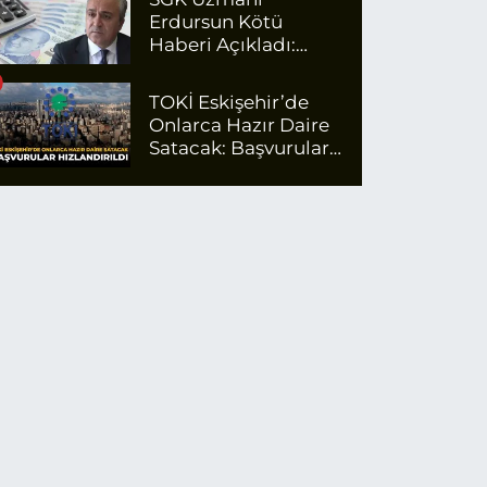
Erdursun Kötü
Haberi Açıkladı:
Emekli Maaş Zammı
İçin Net Rakam
TOKİ Eskişehir’de
Onlarca Hazır Daire
Satacak: Başvurular
Hızlandırıldı