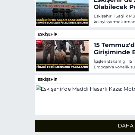
Olabilecek Po
Eskişehir İl Sağlık M
kolaylaştırmak amacı
hastaneler ile branşl
ESKİŞEHİR
15 Temmuz'd
Girişiminde 
Yakalandı
İçişleri Bakanlığı,
Erdoğan'a yönelik sui
FETÖ mensubu B.K.'
Afyonkarahisar ve Es
ESKİŞEHİR
Afyonkarahisar'da ya
DAHA 