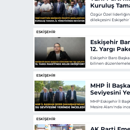
Kuruluş Tam
Özgür Özel liderliğin
dilekçesini Eskişehir
yönetiminin birkaç g
ESKİŞEHİR
Eskişehir Ba
12. Yargı Pak
Eskişehir Baro Başka
bilinen düzenlemeler
etkinliğin önemli ol
korunması olması ger
ESKİŞEHİR
MHP İl Başka
Seviyesini Y
MHP Eskişehir İl Baş
Mesire Alanı'nda in
düşüşünü yerinde de
ESKİŞEHİR
AK Parti Emek