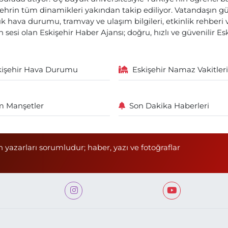
ehrin tüm dinamikleri yakından takip ediliyor. Vatandaşın gü
lık hava durumu, tramvay ve ulaşım bilgileri, etkinlik rehber
 sesi olan Eskişehir Haber Ajansı; doğru, hızlı ve güvenilir E
kişehir Hava Durumu
Eskişehir Namaz Vakitleri
 Manşetler
Son Dakika Haberleri
n yazarları sorumludur; haber, yazı ve fotoğraflar