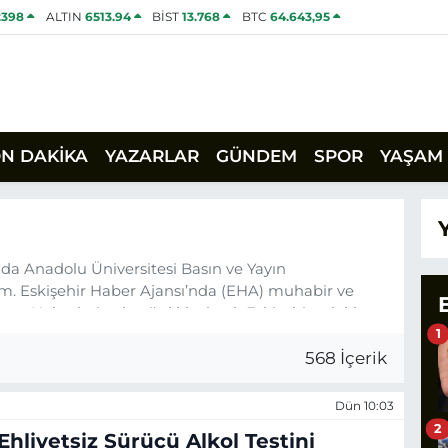
2398
ALTIN
6513.94
BİST
13.768
BTC
64.643,95
ON DAKİKA
YAZARLAR
GÜNDEM
SPOR
YAŞAM
nda Anadolu Üniversitesi Basın ve Yayın
 Eskişehir Haber Ajansı’nda (EHA) muhabir ve
um. Haberlerimde ağırlıklı olarak Eskişehir odaklı
um.
1
568 İçerik
Dün 10:03
2
Ehliyetsiz Sürücü Alkol Testini