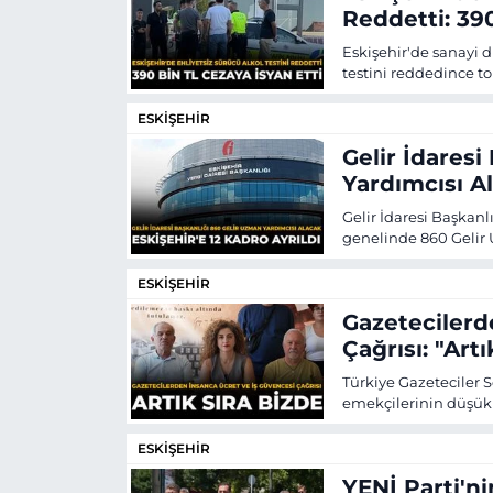
Reddetti: 390
Eskişehir'de sanayi 
testini reddedince to
Cezanın ardından sürü
ESKİŞEHİR
Gelir İdares
Yardımcısı Al
Gelir İdaresi Başkan
genelinde 860 Gelir 
kadro; Alpu, Beyliko
ve Sivrihisar ilçeleri
ESKİŞEHİR
Gazetecilerd
Çağrısı: "Artı
Türkiye Gazeteciler S
emekçilerinin düşük 
ilişkin yaşadığı sor
Genel Başkanı Yılmaz
ESKİŞEHİR
YENİ Parti'ni