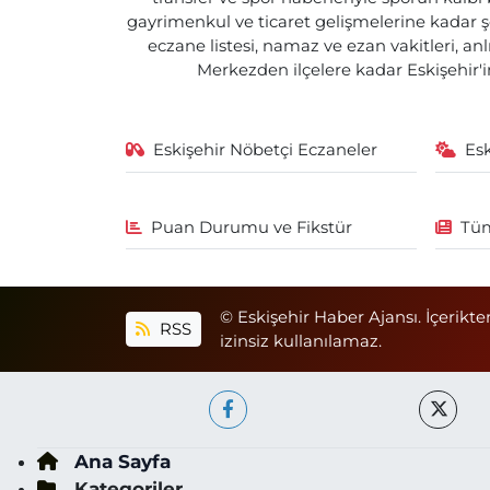
gayrimenkul ve ticaret gelişmelerine kadar ş
eczane listesi, namaz ve ezan vakitleri, an
Merkezden ilçelere kadar Eskişehir'in
Eskişehir Nöbetçi Eczaneler
Es
Puan Durumu ve Fikstür
Tüm
© Eskişehir Haber Ajansı. İçerikte
RSS
izinsiz kullanılamaz.
Ana Sayfa
Kategoriler