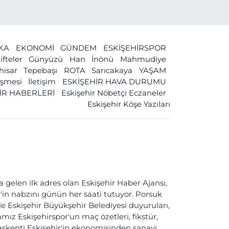
İKA
EKONOMİ
GÜNDEM
ESKİŞEHİRSPOR
ifteler
Günyüzü
Han
İnönü
Mahmudiye
ihisar
Tepebaşı
ROTA
Sarıcakaya
YAŞAM
leşmesi
İletişim
ESKİŞEHİR HAVA DURUMU
İR HABERLERİ
Eskişehir Nöbetçi Eczaneler
Eskişehir Köşe Yazıları
a gelen ilk adres olan Eskişehir Haber Ajansı,
ir'in nabzını günün her saati tutuyor. Porsuk
ile Eskişehir Büyükşehir Belediyesi duyuruları,
ız Eskişehirspor'un maç özetleri, fikstür,
başkenti Eskişehir'in ekonomisinden sanayi,