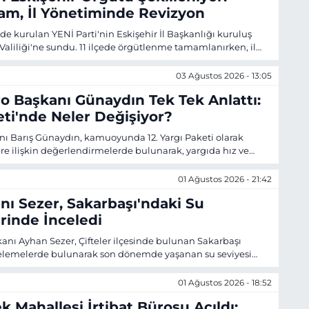
am, İl Yönetiminde Revizyon
de kurulan YENİ Parti'nin Eskişehir İl Başkanlığı kuruluş
 Valiliği'ne sundu. 11 ilçede örgütlenme tamamlanırken, il
ün içinde açıklaması bekleniyor.
03 Ağustos 2026 - 13:05
ro Başkanı Günaydın Tek Tek Anlattı:
eti'nde Neler Değişiyor?
nı Barış Günaydın, kamuoyunda 12. Yargı Paketi olarak
e ilişkin değerlendirmelerde bulunarak, yargıda hız ve
duğunu ancak asıl önceliğin adil yargılanma hakkının
ektiğini söyledi.
01 Ağustos 2026 - 21:42
nı Sezer, Sakarbaşı'ndaki Su
erinde İnceledi
kanı Ayhan Sezer, Çifteler ilçesinde bulunan Sakarbaşı
celemelerde bulunarak son dönemde yaşanan su seviyesi
ğerlendirdi.
01 Ağustos 2026 - 18:52
 Mahallesi İrtibat Bürosu Açıldı: