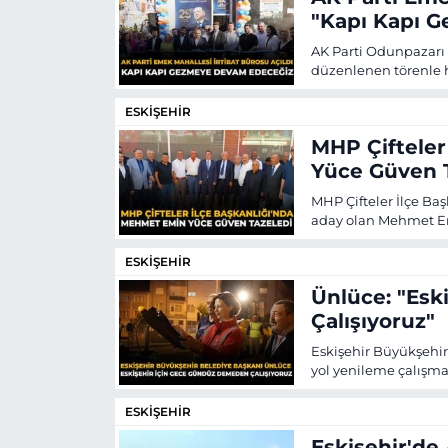
"Kapı Kapı 
AK Parti Odunpazarı 
düzenlenen törenle h
ESKİŞEHİR
MHP Çifteler
Yüce Güven 
MHP Çifteler İlçe Baş
aday olan Mehmet Emi
ESKİŞEHİR
Ünlüce: "Es
Çalışıyoruz"
Eskişehir Büyükşehir
yol yenileme çalışma
ESKİŞEHİR
Eskişehir'd