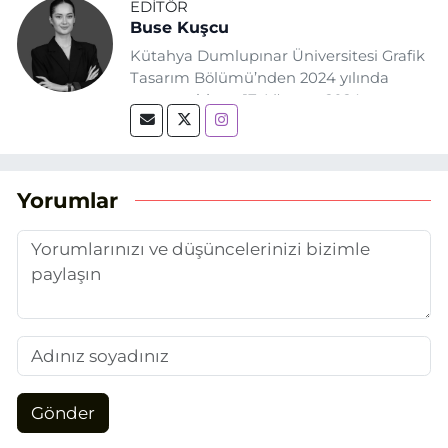
EDITÖR
Buse Kuşcu
Kütahya Dumlupınar Üniversitesi Grafik
Tasarım Bölümü’nden 2024 yılında
mezun oldum. 17 Ağustos 2024
tarihinde, Grafik Tasarım alanında staj
yaptığım Eskişehir Haber Ajansı’nda
(EHA) gazetecilik mesleğinin temel
unsurlarından biri olan merak
Yorumlar
duygusunun etkisiyle basın sektörüne
adım attım.
Gönder