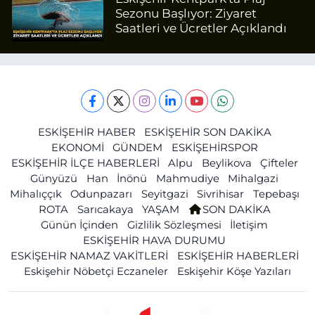
Sezonu Başlıyor: Ziyaret
Saatleri ve Ücretler Açıklandı
ESKİŞEHİR HABER
ESKİŞEHİR SON DAKİKA
EKONOMİ
GÜNDEM
ESKİŞEHİRSPOR
ESKİŞEHİR İLÇE HABERLERİ
Alpu
Beylikova
Çifteler
Günyüzü
Han
İnönü
Mahmudiye
Mihalgazi
Mihalıççık
Odunpazarı
Seyitgazi
Sivrihisar
Tepebaşı
ROTA
Sarıcakaya
YAŞAM
SON DAKİKA
Günün İçinden
Gizlilik Sözleşmesi
İletişim
ESKİŞEHİR HAVA DURUMU
ESKİŞEHİR NAMAZ VAKİTLERİ
ESKİŞEHİR HABERLERİ
Eskişehir Nöbetçi Eczaneler
Eskişehir Köşe Yazıları