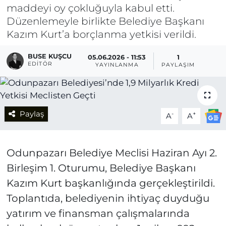
maddeyi oy çokluğuyla kabul etti.
Düzenlemeyle birlikte Belediye Başkanı
Kazım Kurt’a borçlanma yetkisi verildi.
BUSE KUŞCU
05.06.2026 - 11:53
1
EDITÖR
YAYINLANMA
PAYLAŞIM
Paylaş
-
+
A
A
Odunpazarı Belediye Meclisi Haziran Ayı 2.
Birleşim 1. Oturumu, Belediye Başkanı
Kazım Kurt başkanlığında gerçekleştirildi.
Toplantıda, belediyenin ihtiyaç duyduğu
yatırım ve finansman çalışmalarında