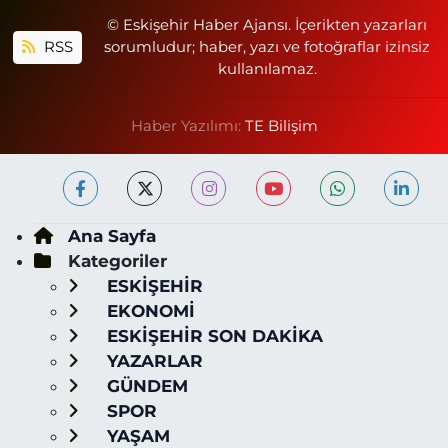
© Eskişehir Haber Ajansı. İçerikten yazarları
RSS
sorumludur; haber, yazı ve fotoğraflar izinsiz
kullanılamaz.
Haber Yazılımı:
TE Bilişim
Ana Sayfa
Kategoriler
ESKİŞEHİR
EKONOMİ
ESKİŞEHİR SON DAKİKA
YAZARLAR
GÜNDEM
SPOR
YAŞAM