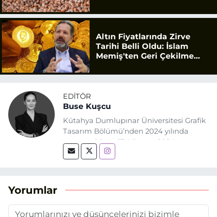
Altın Fiyatlarında Zirve
Tarihi Belli Oldu: İslam
Memiş'ten Geri Çekilme
Uyarısı
EDITÖR
Buse Kuşcu
Kütahya Dumlupınar Üniversitesi Grafik
Tasarım Bölümü’nden 2024 yılında
mezun oldum. 17 Ağustos 2024
tarihinde, Grafik Tasarım alanında staj
yaptığım Eskişehir Haber Ajansı’nda
(EHA) gazetecilik mesleğinin temel
unsurlarından biri olan merak
Yorumlar
duygusunun etkisiyle basın sektörüne
adım attım.