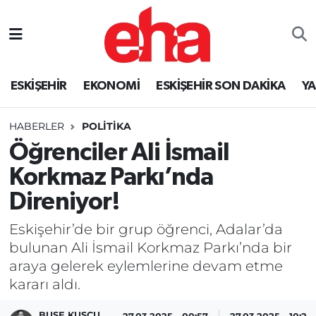
ESKİŞEHİR
EKONOMİ
ESKİŞEHİR SON DAKİKA
Y
HABERLER
POLİTİKA
Öğrenciler Ali İsmail
Korkmaz Parkı’nda
Direniyor!
Eskişehir’de bir grup öğrenci, Adalar’da
bulunan Ali İsmail Korkmaz Parkı’nda bir
araya gelerek eylemlerine devam etme
kararı aldı.
BUSE KUŞCU