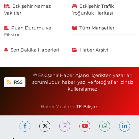
Eskişehir Namaz
Eskişehir Trafik
Vakitleri
Yoğunluk Haritası
Puan Durumu ve
Tüm Manşetler
Fikstür
Son Dakika Haberleri
Haber Arşivi
© Eskişehir Haber Ajansı. İçerikten yazarları
RSS
sorumludur; haber, yazı ve fotoğraflar izinsiz
kullanılamaz.
Haber Yazılımı:
TE Bilişim