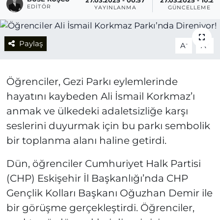
27.03.2025 - 00:57
27.03.2025 - 10:20
EDITÖR
YAYINLANMA
GÜNCELLEME
Paylaş
-
+
A
A
Öğrenciler, Gezi Parkı eylemlerinde
hayatını kaybeden Ali İsmail Korkmaz’ı
anmak ve ülkedeki adaletsizliğe karşı
seslerini duyurmak için bu parkı sembolik
bir toplanma alanı haline getirdi.
Dün, öğrenciler Cumhuriyet Halk Partisi
(CHP) Eskişehir İl Başkanlığı’nda CHP
Gençlik Kolları Başkanı Oğuzhan Demir ile
bir görüşme gerçekleştirdi. Öğrenciler,