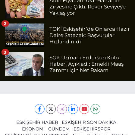
Altın Fiyatları Yedi Haftanın
Zirvesine Çıktı: Rekor Seviyeye
Yaklaşıyor
2
TOKİ Eskişehir’de Onlarca Hazır
Daire Satacak: Başvurular
Hızlandırıldı
3
SGK Uzmanı Erdursun Kötü
Haberi Açıkladı: Emekli Maaş
Zammı İçin Net Rakam
ESKİŞEHİR HABER
ESKİŞEHİR SON DAKİKA
EKONOMİ
GÜNDEM
ESKİŞEHİRSPOR