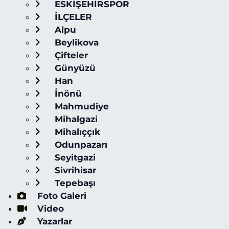
ESKİŞEHİRSPOR
İLÇELER
Alpu
Beylikova
Çifteler
Günyüzü
Han
İnönü
Mahmudiye
Mihalgazi
Mihalıççık
Odunpazarı
Seyitgazi
Sivrihisar
Tepebaşı
Foto Galeri
Video
Yazarlar