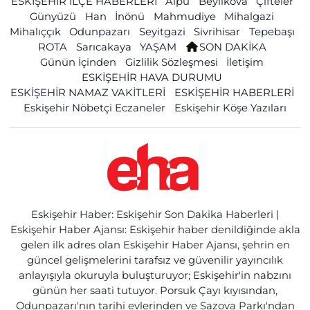
ESKİŞEHİR İLÇE HABERLERİ
Alpu
Beylikova
Çifteler
Günyüzü
Han
İnönü
Mahmudiye
Mihalgazi
Mihalıççık
Odunpazarı
Seyitgazi
Sivrihisar
Tepebaşı
ROTA
Sarıcakaya
YAŞAM
SON DAKİKA
Günün İçinden
Gizlilik Sözleşmesi
İletişim
ESKİŞEHİR HAVA DURUMU
ESKİŞEHİR NAMAZ VAKİTLERİ
ESKİŞEHİR HABERLERİ
Eskişehir Nöbetçi Eczaneler
Eskişehir Köşe Yazıları
Eskişehir Haber: Eskişehir Son Dakika Haberleri |
Eskişehir Haber Ajansı: Eskişehir haber denildiğinde akla
gelen ilk adres olan Eskişehir Haber Ajansı, şehrin en
güncel gelişmelerini tarafsız ve güvenilir yayıncılık
anlayışıyla okuruyla buluşturuyor; Eskişehir'in nabzını
günün her saati tutuyor. Porsuk Çayı kıyısından,
Odunpazarı'nın tarihi evlerinden ve Sazova Parkı'ndan