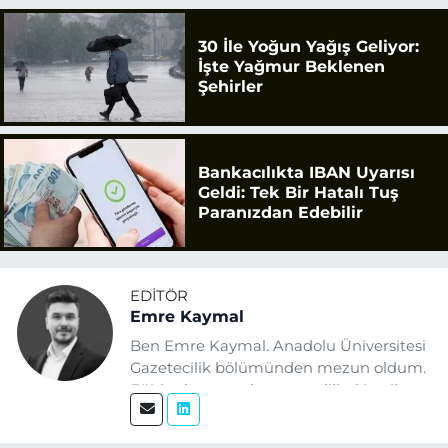
30 İle Yoğun Yağış Geliyor:
İşte Yağmur Beklenen
Şehirler
Bankacılıkta IBAN Uyarısı
Geldi: Tek Bir Hatalı Tuş
Paranızdan Edebilir
EDITÖR
Emre Kaymal
Ben Emre Kaymal. Anadolu Üniversitesi
Gazetecilik bölümünden mezun oldum.
Eğitim hayatım boyunca dijital içerik
üretimi ve arama motoru
optimizasyonu (SEO) alanlarına ilgi