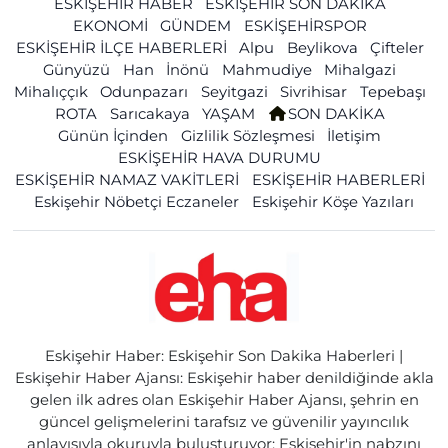
ESKİŞEHİR HABER
ESKİŞEHİR SON DAKİKA
EKONOMİ
GÜNDEM
ESKİŞEHİRSPOR
ESKİŞEHİR İLÇE HABERLERİ
Alpu
Beylikova
Çifteler
Günyüzü
Han
İnönü
Mahmudiye
Mihalgazi
Mihalıççık
Odunpazarı
Seyitgazi
Sivrihisar
Tepebaşı
ROTA
Sarıcakaya
YAŞAM
SON DAKİKA
Günün İçinden
Gizlilik Sözleşmesi
İletişim
ESKİŞEHİR HAVA DURUMU
ESKİŞEHİR NAMAZ VAKİTLERİ
ESKİŞEHİR HABERLERİ
Eskişehir Nöbetçi Eczaneler
Eskişehir Köşe Yazıları
Eskişehir Haber: Eskişehir Son Dakika Haberleri |
Eskişehir Haber Ajansı: Eskişehir haber denildiğinde akla
gelen ilk adres olan Eskişehir Haber Ajansı, şehrin en
güncel gelişmelerini tarafsız ve güvenilir yayıncılık
anlayışıyla okuruyla buluşturuyor; Eskişehir'in nabzını