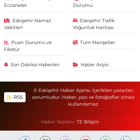
Eczaneler
Durumu
Eskişehir Namaz
Eskişehir Trafik
Vakitleri
Yoğunluk Haritası
Puan Durumu ve
Tüm Manşetler
Fikstür
Son Dakika Haberleri
Haber Arşivi
© Eskişehir Haber Ajansı. İçerikten yazarları
RSS
sorumludur. Haber, yazı ve fotoğraflar izinsiz
kullanılamaz.
Haber Yazılımı:
TE Bilişim