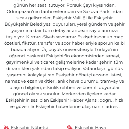
günün her saati tutuyor. Porsuk Çayı kıyısından,
Odunpazarı'nın tarihi evlerinden ve Sazova Parkı'ndan
sıcak gelişmeler, Eskişehir Valiliği ile Eskişehir
Büyükşehir Belediyesi duyuruları, yerel gündem ve şehir
yaşamına dair tüm detaylar anbean sayfalarımıza
taşınıyor. Kırmızı-Siyah sevdamız Eskişehirspor'un maç
özetleri, fikstür, transfer ve spor haberleriyle sporun kalbi
burada atıyor. Üç büyük üniversitesiyle Türkiye'nin
öğrenci başkenti Eskişehir'in ekonomisinden sanayi,
gayrimenkul ve ticaret gelişmelerine kadar şehrin tüm
dinamikleri yakından takip ediliyor. Vatandaşın günlük
yaşamını kolaylaştıran Eskişehir nöbetçi eczane listesi,
namaz ve ezan vakitleri, anlık hava durumu, tramvay ve
ulaşım bilgileri, etkinlik rehberi ve önemli duyurular
güncel olarak sunulur. Merkezden ilçelere kadar
Eskişehir'in sesi olan Eskişehir Haber Ajansı; doğru, hızlı
ve güvenilir Eskişehir haberlerine ulaşmanın adresi.
Eskişehir Nöbetçi
Eskişehir Hava