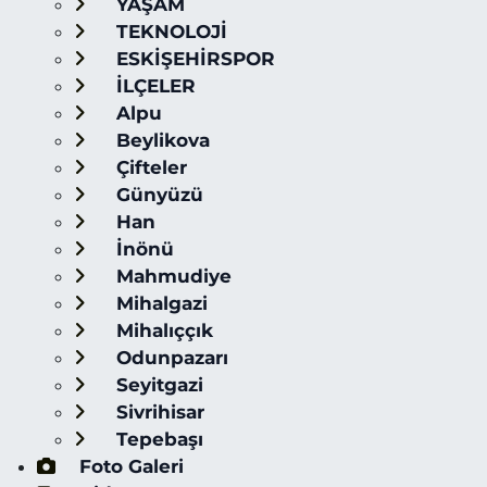
YAŞAM
TEKNOLOJİ
ESKİŞEHİRSPOR
İLÇELER
Alpu
Beylikova
Çifteler
Günyüzü
Han
İnönü
Mahmudiye
Mihalgazi
Mihalıççık
Odunpazarı
Seyitgazi
Sivrihisar
Tepebaşı
Foto Galeri