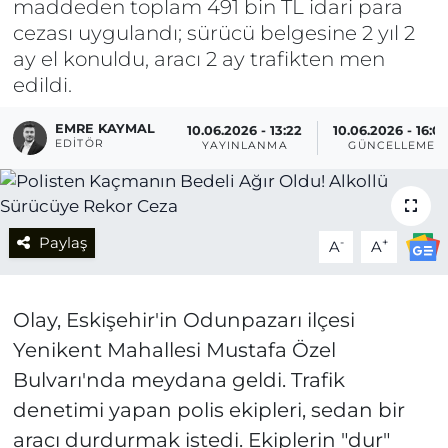
maddeden toplam 491 bin TL idari para
cezası uygulandı; sürücü belgesine 2 yıl 2
ay el konuldu, aracı 2 ay trafikten men
edildi.
EMRE KAYMAL
10.06.2026 - 13:22
10.06.2026 - 16:0
EDITÖR
YAYINLANMA
GÜNCELLEME
Paylaş
-
+
A
A
Olay, Eskişehir'in Odunpazarı ilçesi
Yenikent Mahallesi Mustafa Özel
Bulvarı'nda meydana geldi. Trafik
denetimi yapan polis ekipleri, sedan bir
aracı durdurmak istedi. Ekiplerin "dur"