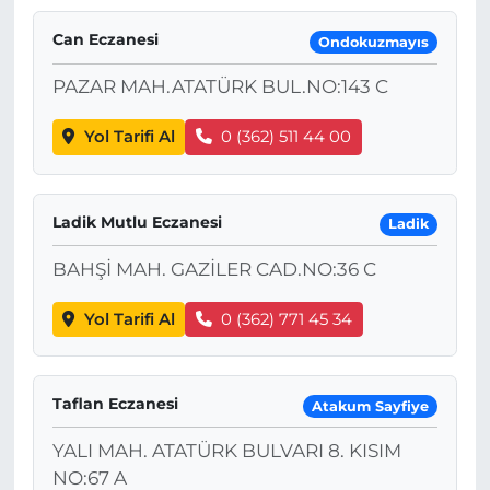
Can Eczanesi
Ondokuzmayıs
PAZAR MAH.ATATÜRK BUL.NO:143 C
Yol Tarifi Al
0 (362) 511 44 00
Ladik Mutlu Eczanesi
Ladik
BAHŞİ MAH. GAZİLER CAD.NO:36 C
Yol Tarifi Al
0 (362) 771 45 34
Taflan Eczanesi
Atakum Sayfiye
YALI MAH. ATATÜRK BULVARI 8. KISIM
NO:67 A