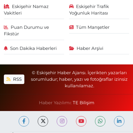
Eskişehir Namaz
Eskişehir Trafik
Vakitleri
Yoğunluk Haritası
Puan Durumu ve
Tüm Manşetler
Fikstür
Son Dakika Haberleri
Haber Arşivi
© Eskişehir Haber Ajansı. İçerikten yazarları
RSS
sorumludur; haber, yazı ve fotoğraflar izinsiz
kullanılamaz.
Haber Yazılımı:
TE Bilişim