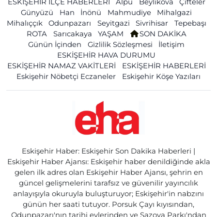
ESKİŞEHİR İLÇE HABERLERİ
Alpu
Beylikova
Çifteler
Günyüzü
Han
İnönü
Mahmudiye
Mihalgazi
Mihalıççık
Odunpazarı
Seyitgazi
Sivrihisar
Tepebaşı
ROTA
Sarıcakaya
YAŞAM
SON DAKİKA
Günün İçinden
Gizlilik Sözleşmesi
İletişim
ESKİŞEHİR HAVA DURUMU
ESKİŞEHİR NAMAZ VAKİTLERİ
ESKİŞEHİR HABERLERİ
Eskişehir Nöbetçi Eczaneler
Eskişehir Köşe Yazıları
Eskişehir Haber: Eskişehir Son Dakika Haberleri |
Eskişehir Haber Ajansı: Eskişehir haber denildiğinde akla
gelen ilk adres olan Eskişehir Haber Ajansı, şehrin en
güncel gelişmelerini tarafsız ve güvenilir yayıncılık
anlayışıyla okuruyla buluşturuyor; Eskişehir'in nabzını
günün her saati tutuyor. Porsuk Çayı kıyısından,
Odunpazarı'nın tarihi evlerinden ve Sazova Parkı'ndan