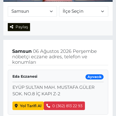
Paylaş
Samsun
06 Ağustos 2026 Perşembe
nöbetçi eczane adres, telefon ve
konumları
Eda Eczanesi
Ayvacık
EYÜP SULTAN MAH. MUSTAFA GÜLER
SOK. NO.8 İÇ KAPI Z-2
Yol Tarifi Al
0 (362) 813 22 93