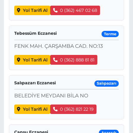
Yol Tarifi Al
0 (362) 467 02 68
Tebessüm Eczanesi
Terme
FENK MAH. ÇARŞAMBA CAD. NO:13
Yol Tarifi Al
0 (362) 888 81 81
Salıpazarı Eczanesi
Salıpazarı
BELEDİYE MEYDANI BİLA NO
Yol Tarifi Al
0 (362) 821 22 19
Cansu Eczanesi
Asarcık