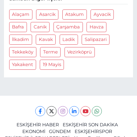
Alaçam
Asarcik
Atakum
Ayvacik
Bafra
Canik
Çarşamba
Havza
İlkadim
Kavak
Ladik
Salipazari
Tekkeköy
Terme
Vezirköprü
Yakakent
19 Mayis
ESKİŞEHİR HABER
ESKİŞEHİR SON DAKİKA
EKONOMİ
GÜNDEM
ESKİŞEHİRSPOR