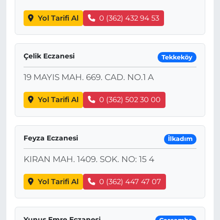
Yol Tarifi Al
0 (362) 432 94 53
Çelik Eczanesi
Tekkeköy
19 MAYIS MAH. 669. CAD. NO.1 A
Yol Tarifi Al
0 (362) 502 30 00
Feyza Eczanesi
İlkadım
KIRAN MAH. 1409. SOK. NO: 15 4
Yol Tarifi Al
0 (362) 447 47 07
Yunus Emre Eczanesi