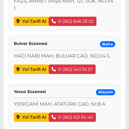
FAZIL AHMET PAŞA MAH. 121. SOK. NO:34
1
Yol Tarifi Al
0 (362) 646 33 02
Bulvar Eczanesi
Bafra
HACI NABİ MAH. BULVAR CAD. NO:24 G
Yol Tarifi Al
0 (362) 543 55 57
Yavuz Eczanesi
Alaçam
YENİCAMİ MAH. ATATÜRK CAD. NI:8 A
Yol Tarifi Al
0 (362) 621 34 40