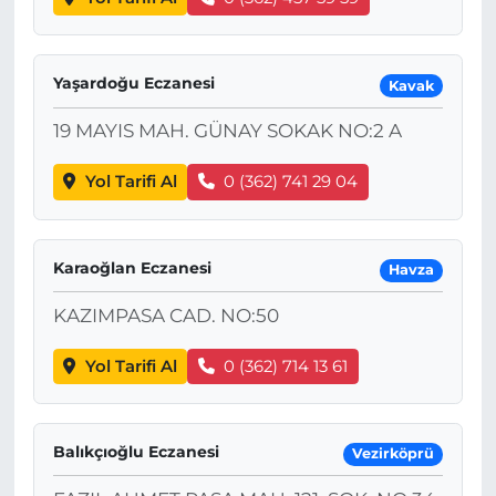
Yaşardoğu Eczanesi
Kavak
19 MAYIS MAH. GÜNAY SOKAK NO:2 A
Yol Tarifi Al
0 (362) 741 29 04
Karaoğlan Eczanesi
Havza
KAZIMPASA CAD. NO:50
Yol Tarifi Al
0 (362) 714 13 61
Balıkçıoğlu Eczanesi
Vezirköprü