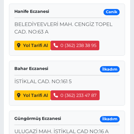
Hanife Eczanesi
Canik
BELEDİYEEVLERİ MAH. CENGİZ TOPEL
CAD. NO:63 A
Yol Tarifi Al
0 (362) 238 38 95
Bahar Eczanesi
İlkadım
İSTİKLAL CAD. NO:161 5
Yol Tarifi Al
0 (362) 233 47 87
Güngörmüş Eczanesi
İlkadım
ULUGAZİ MAH. İSTİKLAL CAD NO:16 A