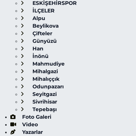
ESKİŞEHİRSPOR
İLÇELER
Alpu
Beylikova
Çifteler
Günyüzü
Han
İnönü
Mahmudiye
Mihalgazi
Mihalıççık
Odunpazarı
Seyitgazi
Sivrihisar
Tepebaşı
Foto Galeri
Video
Yazarlar