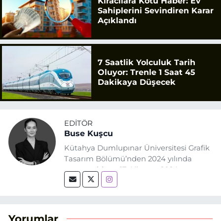
Kiracılara Kötü Haber: Ev
Sahiplerini Sevindiren Karar
Açıklandı
7 Saatlik Yolculuk Tarih
Oluyor: Trenle 1 Saat 45
Dakikaya Düşecek
EDITÖR
Buse Kuşcu
Kütahya Dumlupınar Üniversitesi Grafik
Tasarım Bölümü’nden 2024 yılında
mezun oldum. 17 Ağustos 2024
tarihinde, Grafik Tasarım alanında staj
yaptığım Eskişehir Haber Ajansı’nda
(EHA) gazetecilik mesleğinin temel
unsurlarından biri olan merak
Yorumlar