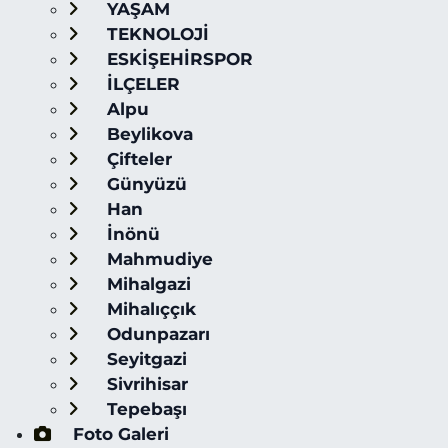
YAŞAM
TEKNOLOJİ
ESKİŞEHİRSPOR
İLÇELER
Alpu
Beylikova
Çifteler
Günyüzü
Han
İnönü
Mahmudiye
Mihalgazi
Mihalıççık
Odunpazarı
Seyitgazi
Sivrihisar
Tepebaşı
Foto Galeri