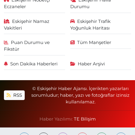
Eskişehir Nöbetçi
Eskişehir Hava
Eczaneler
Durumu
Eskişehir Namaz
Eskişehir Trafik
Vakitleri
Yoğunluk Haritası
Puan Durumu ve
Tüm Manşetler
Fikstür
Son Dakika Haberleri
Haber Arşivi
© Eskişehir Haber Ajansı. İçerikten yazarları
RSS
sorumludur; haber, yazı ve fotoğraflar izinsiz
kullanılamaz.
Haber Yazılımı:
TE Bilişim