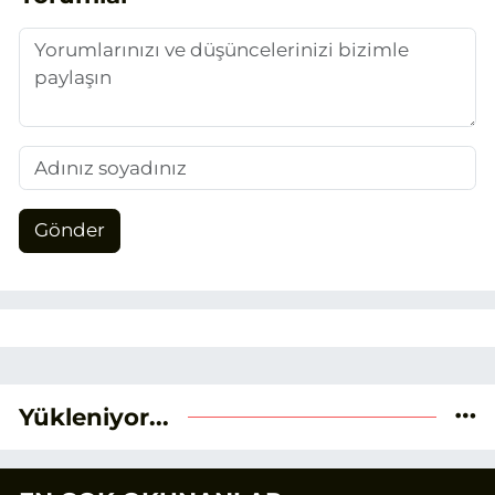
duygusunun etkisiyle basın sektörüne
adım attım.
Gönder
Yükleniyor...