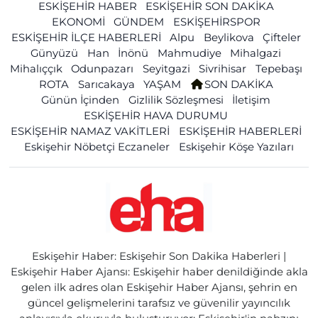
ESKİŞEHİR HABER
ESKİŞEHİR SON DAKİKA
EKONOMİ
GÜNDEM
ESKİŞEHİRSPOR
ESKİŞEHİR İLÇE HABERLERİ
Alpu
Beylikova
Çifteler
Günyüzü
Han
İnönü
Mahmudiye
Mihalgazi
Mihalıççık
Odunpazarı
Seyitgazi
Sivrihisar
Tepebaşı
ROTA
Sarıcakaya
YAŞAM
SON DAKİKA
Günün İçinden
Gizlilik Sözleşmesi
İletişim
ESKİŞEHİR HAVA DURUMU
ESKİŞEHİR NAMAZ VAKİTLERİ
ESKİŞEHİR HABERLERİ
Eskişehir Nöbetçi Eczaneler
Eskişehir Köşe Yazıları
Eskişehir Haber: Eskişehir Son Dakika Haberleri |
Eskişehir Haber Ajansı: Eskişehir haber denildiğinde akla
gelen ilk adres olan Eskişehir Haber Ajansı, şehrin en
güncel gelişmelerini tarafsız ve güvenilir yayıncılık