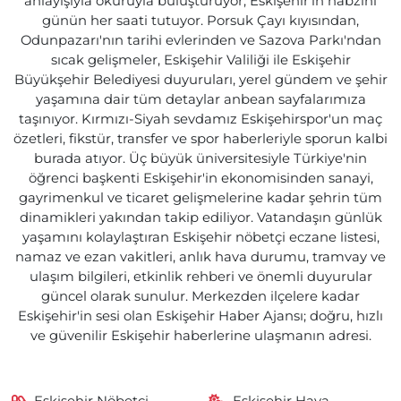
anlayışıyla okuruyla buluşturuyor; Eskişehir'in nabzını
günün her saati tutuyor. Porsuk Çayı kıyısından,
Odunpazarı'nın tarihi evlerinden ve Sazova Parkı'ndan
sıcak gelişmeler, Eskişehir Valiliği ile Eskişehir
Büyükşehir Belediyesi duyuruları, yerel gündem ve şehir
yaşamına dair tüm detaylar anbean sayfalarımıza
taşınıyor. Kırmızı-Siyah sevdamız Eskişehirspor'un maç
özetleri, fikstür, transfer ve spor haberleriyle sporun kalbi
burada atıyor. Üç büyük üniversitesiyle Türkiye'nin
öğrenci başkenti Eskişehir'in ekonomisinden sanayi,
gayrimenkul ve ticaret gelişmelerine kadar şehrin tüm
dinamikleri yakından takip ediliyor. Vatandaşın günlük
yaşamını kolaylaştıran Eskişehir nöbetçi eczane listesi,
namaz ve ezan vakitleri, anlık hava durumu, tramvay ve
ulaşım bilgileri, etkinlik rehberi ve önemli duyurular
güncel olarak sunulur. Merkezden ilçelere kadar
Eskişehir'in sesi olan Eskişehir Haber Ajansı; doğru, hızlı
ve güvenilir Eskişehir haberlerine ulaşmanın adresi.