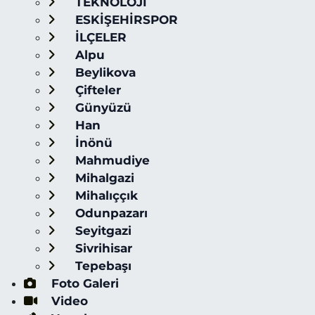
TEKNOLOJİ
ESKİŞEHİRSPOR
İLÇELER
Alpu
Beylikova
Çifteler
Günyüzü
Han
İnönü
Mahmudiye
Mihalgazi
Mihalıççık
Odunpazarı
Seyitgazi
Sivrihisar
Tepebaşı
Foto Galeri
Video