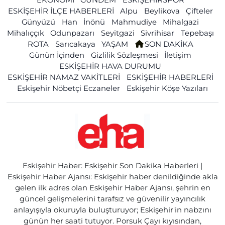
ESKİŞEHİR İLÇE HABERLERİ
Alpu
Beylikova
Çifteler
Günyüzü
Han
İnönü
Mahmudiye
Mihalgazi
Mihalıççık
Odunpazarı
Seyitgazi
Sivrihisar
Tepebaşı
ROTA
Sarıcakaya
YAŞAM
SON DAKİKA
Günün İçinden
Gizlilik Sözleşmesi
İletişim
ESKİŞEHİR HAVA DURUMU
ESKİŞEHİR NAMAZ VAKİTLERİ
ESKİŞEHİR HABERLERİ
Eskişehir Nöbetçi Eczaneler
Eskişehir Köşe Yazıları
Eskişehir Haber: Eskişehir Son Dakika Haberleri |
Eskişehir Haber Ajansı: Eskişehir haber denildiğinde akla
gelen ilk adres olan Eskişehir Haber Ajansı, şehrin en
güncel gelişmelerini tarafsız ve güvenilir yayıncılık
anlayışıyla okuruyla buluşturuyor; Eskişehir'in nabzını
günün her saati tutuyor. Porsuk Çayı kıyısından,