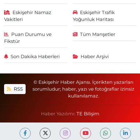
Eskişehir Namaz
Eskişehir Trafik
Vakitleri
Yoğunluk Haritası
Puan Durumu ve
Tüm Manşetler
Fikstür
Son Dakika Haberleri
Haber Arşivi
© Eskişehir Haber Ajansı. İçerikten yazarları
RSS
sorumludur; haber, yazı ve fotoğraflar izinsiz
kullanılamaz.
Haber Yazılımı:
TE Bilişim