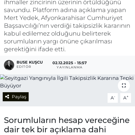
ihmaller zincirinin üzerinin örtüldüğünü
savundu. Platform adına açıklama yapan
Mert Yedek, Afyonkarahisar Cumhuriyet
Başsavcılığı’nın verdiği takipsizlik kararının
kabul edilemez olduğunu belirterek
sorumluların yargı önüne çıkarılması
gerektiğini ifade etti.
BUSE KUŞCU
02.12.2025 - 15:57
EDITÖR
YAYINLANMA
Paylaş
-
+
A
A
Sorumluların hesap vereceğine
dair tek bir açıklama dahi