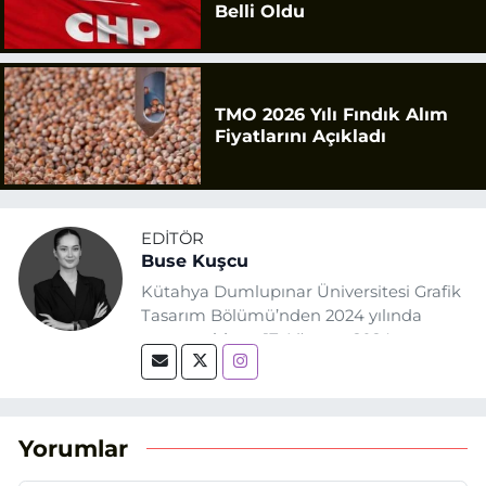
Belli Oldu
TMO 2026 Yılı Fındık Alım
Fiyatlarını Açıkladı
EDITÖR
Buse Kuşcu
Kütahya Dumlupınar Üniversitesi Grafik
Tasarım Bölümü’nden 2024 yılında
mezun oldum. 17 Ağustos 2024
tarihinde, Grafik Tasarım alanında staj
yaptığım Eskişehir Haber Ajansı’nda
(EHA) gazetecilik mesleğinin temel
unsurlarından biri olan merak
Yorumlar
duygusunun etkisiyle basın sektörüne
adım attım.