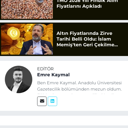
TMO 2026 Yılı Fındık Alım
Fiyatlarını Açıkladı
Altın Fiyatlarında Zirve
Tarihi Belli Oldu: İslam
Memiş'ten Geri Çekilme
Uyarısı
EDITÖR
Emre Kaymal
Ben Emre Kaymal. Anadolu Üniversitesi
Gazetecilik bölümünden mezun oldum.
Eğitim hayatım boyunca dijital içerik
üretimi ve arama motoru
optimizasyonu (SEO) alanlarına ilgi
duydum. Şu anda SEO odaklı içerikler
üretiyorum. Haberlerimde güncel
verileri ve okuyucu odaklı yaklaşımı