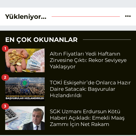
temel alıyorum.
Yükleniyor...
EN ÇOK OKUNANLAR
1
Altın Fiyatları Yedi Haftanın
Zirvesine Çıktı: Rekor Seviyeye
Yaklaşıyor
2
TOKİ Eskişehir’de Onlarca Hazır
Daire Satacak: Başvurular
Hızlandırıldı
3
SGK Uzmanı Erdursun Kötü
Haberi Açıkladı: Emekli Maaş
Zammı İçin Net Rakam