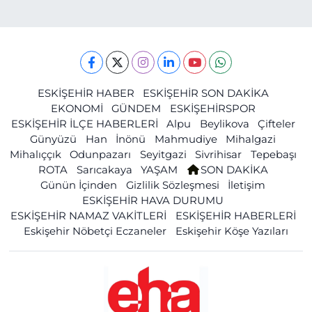
ESKİŞEHİR HABER
ESKİŞEHİR SON DAKİKA
EKONOMİ
GÜNDEM
ESKİŞEHİRSPOR
ESKİŞEHİR İLÇE HABERLERİ
Alpu
Beylikova
Çifteler
Günyüzü
Han
İnönü
Mahmudiye
Mihalgazi
Mihalıççık
Odunpazarı
Seyitgazi
Sivrihisar
Tepebaşı
ROTA
Sarıcakaya
YAŞAM
SON DAKİKA
Günün İçinden
Gizlilik Sözleşmesi
İletişim
ESKİŞEHİR HAVA DURUMU
ESKİŞEHİR NAMAZ VAKİTLERİ
ESKİŞEHİR HABERLERİ
Eskişehir Nöbetçi Eczaneler
Eskişehir Köşe Yazıları