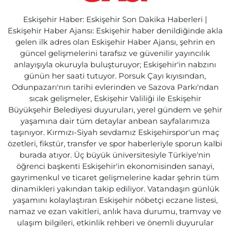
Eskişehir Haber: Eskişehir Son Dakika Haberleri |
Eskişehir Haber Ajansı: Eskişehir haber denildiğinde akla
gelen ilk adres olan Eskişehir Haber Ajansı, şehrin en
güncel gelişmelerini tarafsız ve güvenilir yayıncılık
anlayışıyla okuruyla buluşturuyor; Eskişehir'in nabzını
günün her saati tutuyor. Porsuk Çayı kıyısından,
Odunpazarı'nın tarihi evlerinden ve Sazova Parkı'ndan
sıcak gelişmeler, Eskişehir Valiliği ile Eskişehir
Büyükşehir Belediyesi duyuruları, yerel gündem ve şehir
yaşamına dair tüm detaylar anbean sayfalarımıza
taşınıyor. Kırmızı-Siyah sevdamız Eskişehirspor'un maç
özetleri, fikstür, transfer ve spor haberleriyle sporun kalbi
burada atıyor. Üç büyük üniversitesiyle Türkiye'nin
öğrenci başkenti Eskişehir'in ekonomisinden sanayi,
gayrimenkul ve ticaret gelişmelerine kadar şehrin tüm
dinamikleri yakından takip ediliyor. Vatandaşın günlük
yaşamını kolaylaştıran Eskişehir nöbetçi eczane listesi,
namaz ve ezan vakitleri, anlık hava durumu, tramvay ve
ulaşım bilgileri, etkinlik rehberi ve önemli duyurular