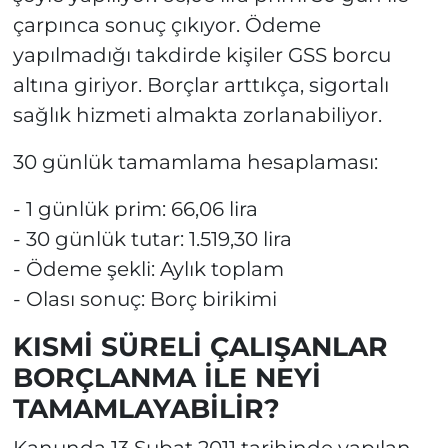
çarpınca sonuç çıkıyor. Ödeme
yapılmadığı takdirde kişiler GSS borcu
altına giriyor. Borçlar arttıkça, sigortalı
sağlık hizmeti almakta zorlanabiliyor.
30 günlük tamamlama hesaplaması:
- 1 günlük prim: 66,06 lira
- 30 günlük tutar: 1.519,30 lira
- Ödeme şekli: Aylık toplam
- Olası sonuç: Borç birikimi
KISMİ SÜRELİ ÇALIŞANLAR
BORÇLANMA İLE NEYİ
TAMAMLAYABİLİR?
Kanunda 13 Şubat 2011 tarihinde yapılan