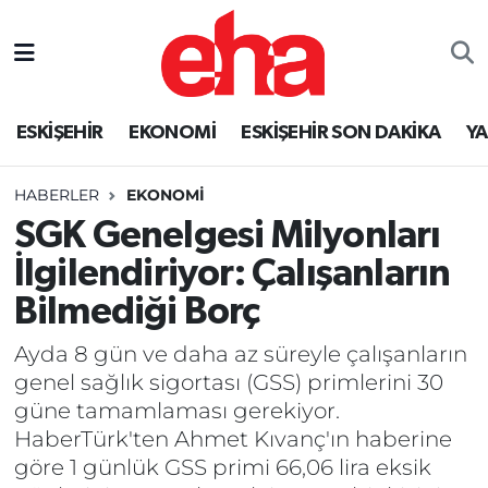
ESKİŞEHİR
EKONOMİ
ESKİŞEHİR SON DAKİKA
Y
HABERLER
EKONOMİ
SGK Genelgesi Milyonları
İlgilendiriyor: Çalışanların
Bilmediği Borç
Ayda 8 gün ve daha az süreyle çalışanların
genel sağlık sigortası (GSS) primlerini 30
güne tamamlaması gerekiyor.
HaberTürk'ten Ahmet Kıvanç'ın haberine
göre 1 günlük GSS primi 66,06 lira eksik