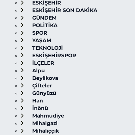
ESKİŞEHİR
ESKİŞEHİR SON DAKİKA
GÜNDEM
POLİTİKA
SPOR
YAŞAM
TEKNOLOJİ
ESKİŞEHİRSPOR
İLÇELER
Alpu
Beylikova
Çifteler
Günyüzü
Han
İnönü
Mahmudiye
Mihalgazi
Mihalıççık