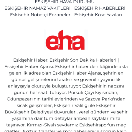
ESKİŞEHİR HAVA DURUMU
ESKİŞEHİR NAMAZ VAKİTLERİ
ESKİŞEHİR HABERLERİ
Eskişehir Nöbetçi Eczaneler
Eskişehir Köşe Yazıları
Eskişehir Haber: Eskişehir Son Dakika Haberleri |
Eskişehir Haber Ajansı: Eskişehir haber denildiğinde akla
gelen ilk adres olan Eskişehir Haber Ajansı, şehrin en
güncel gelişmelerini tarafsız ve güvenilir yayıncılık
anlayışıyla okuruyla buluşturuyor; Eskişehir'in nabzını
günün her saati tutuyor. Porsuk Çayı kıyısından,
Odunpazarı'nın tarihi evlerinden ve Sazova Parkı'ndan
sıcak gelişmeler, Eskişehir Valiliği ile Eskişehir
Büyükşehir Belediyesi duyuruları, yerel gündem ve şehir
yaşamına dair tüm detaylar anbean sayfalarımıza
taşınıyor. Kırmızı-Siyah sevdamız Eskişehirspor'un maç
özetleri, fikstür, transfer ve spor haberleriyle sporun kalbi