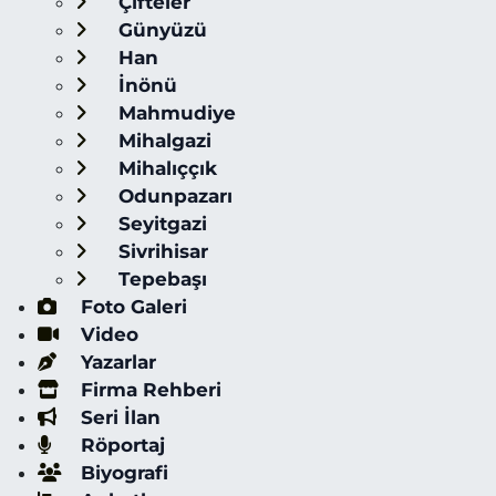
Çifteler
Günyüzü
Han
İnönü
Mahmudiye
Mihalgazi
Mihalıççık
Odunpazarı
Seyitgazi
Sivrihisar
Tepebaşı
Foto Galeri
Video
Yazarlar
Firma Rehberi
Seri İlan
Röportaj
Biyografi