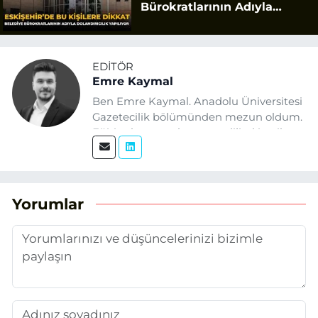
Bürokratlarının Adıyla
Dolandırıcılık Yapılıyor
EDITÖR
Emre Kaymal
Ben Emre Kaymal. Anadolu Üniversitesi
Gazetecilik bölümünden mezun oldum.
Eğitim hayatım boyunca dijital içerik
üretimi ve arama motoru
optimizasyonu (SEO) alanlarına ilgi
duydum. Şu anda SEO odaklı içerikler
üretiyorum. Haberlerimde güncel
Yorumlar
verileri ve okuyucu odaklı yaklaşımı
temel alıyorum.