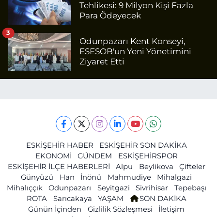
Tehlikesi: 9 Milyon Kişi Fazla
Para Ödeyecek
3
Odunpazarı Kent Konseyi,
ESESOB'un Yeni Yönetimini
Ziyaret Etti
ESKİŞEHİR HABER
ESKİŞEHİR SON DAKİKA
EKONOMİ
GÜNDEM
ESKİŞEHİRSPOR
ESKİŞEHİR İLÇE HABERLERİ
Alpu
Beylikova
Çifteler
Günyüzü
Han
İnönü
Mahmudiye
Mihalgazi
Mihalıççık
Odunpazarı
Seyitgazi
Sivrihisar
Tepebaşı
ROTA
Sarıcakaya
YAŞAM
SON DAKİKA
Günün İçinden
Gizlilik Sözleşmesi
İletişim