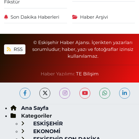
Fikstür
Son Dakika Haberleri
Haber Arşivi
© Eskişehir Haber Ajansı. İçerikten yazarları
RSS
sorumludur; haber, yazı ve fotoğraflar izinsiz
kullanılamaz.
Haber Yazılımı:
TE Bilişim
Ana Sayfa
Kategoriler
ESKİŞEHİR
EKONOMİ