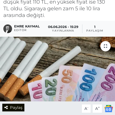
düşük fiyat 110 TL, en yüksek fiyat ise 130
TL oldu. Sigaraya gelen zam 5 ile 10 lira
arasında değişti.
EMRE KAYMAL
06.06.2026 - 15:29
1
EDITÖR
YAYINLANMA
PAYLAŞIM
Paylaş
-
+
A
A