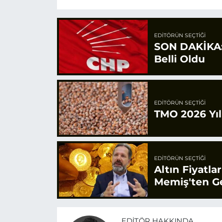
EDITÖRÜN SEÇTIĞI
SON DAKİKA: 
Belli Oldu
EDITÖRÜN SEÇTIĞI
TMO 2026 Yılı
EDITÖRÜN SEÇTIĞI
Altın Fiyatla
Memiş'ten Ge
EDITÖR HAKKINDA