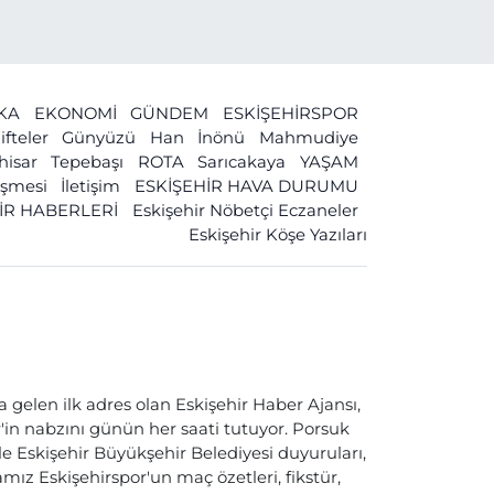
İKA
EKONOMİ
GÜNDEM
ESKİŞEHİRSPOR
ifteler
Günyüzü
Han
İnönü
Mahmudiye
ihisar
Tepebaşı
ROTA
Sarıcakaya
YAŞAM
leşmesi
İletişim
ESKİŞEHİR HAVA DURUMU
İR HABERLERİ
Eskişehir Nöbetçi Eczaneler
Eskişehir Köşe Yazıları
a gelen ilk adres olan Eskişehir Haber Ajansı,
ir'in nabzını günün her saati tutuyor. Porsuk
ile Eskişehir Büyükşehir Belediyesi duyuruları,
ız Eskişehirspor'un maç özetleri, fikstür,