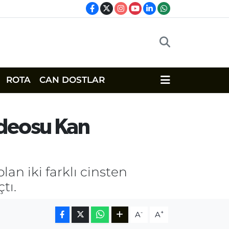
ROTA
CAN DOSTLAR
ideosu Kan
an iki farklı cinsten
tı.
-
+
A
A