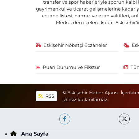
transfer ve spor haberleriyle sporun kalbi
gayrimenkul ve ticaret gelişmelerine kadar ş
eczane listesi, namaz ve ezan vakitleri, an
Merkezden ilçelere kadar Eskişehir'in
Eskişehir Nöbetçi Eczaneler
Es
Puan Durumu ve Fikstür
Tüm
© Eskişehir Haber Ajansı. İçerikte
RSS
izinsiz kullanılamaz.
Ana Sayfa