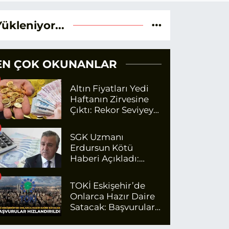
Yükleniyor...
EN ÇOK OKUNANLAR
Altın Fiyatları Yedi
Haftanın Zirvesine
Çıktı: Rekor Seviyeye
Yaklaşıyor
SGK Uzmanı
Erdursun Kötü
Haberi Açıkladı:
Emekli Maaş Zammı
İçin Net Rakam
TOKİ Eskişehir’de
Onlarca Hazır Daire
Satacak: Başvurular
Hızlandırıldı