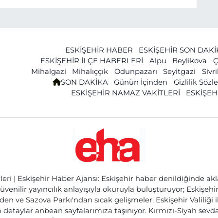
ESKİŞEHİR HABER
ESKİŞEHİR SON DAK
ESKİŞEHİR İLÇE HABERLERİ
Alpu
Beylikova
Ç
Mihalgazi
Mihalıççık
Odunpazarı
Seyitgazi
Sivr
SON DAKİKA
Günün İçinden
Gizlilik Söz
ESKİŞEHİR NAMAZ VAKİTLERİ
ESKİŞEH
ri | Eskişehir Haber Ajansı: Eskişehir haber denildiğinde akl
üvenilir yayıncılık anlayışıyla okuruyla buluşturuyor; Eskişeh
den ve Sazova Parkı'ndan sıcak gelişmeler, Eskişehir Valiliği 
etaylar anbean sayfalarımıza taşınıyor. Kırmızı-Siyah sevdam