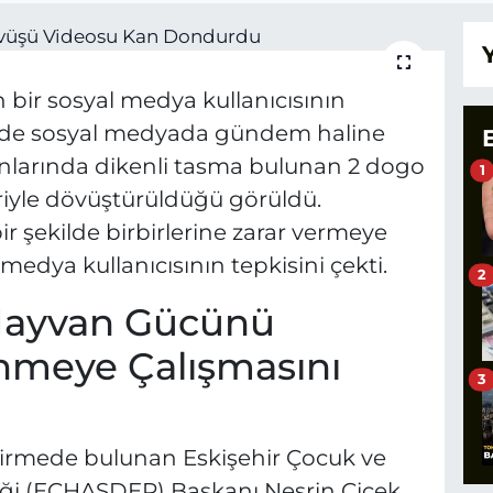
n bir sosyal medya kullanıcısının
rede sosyal medyada gündem haline
unlarında dikenli tasma bulunan 2 dogo
1
eriyle dövüştürüldüğü görüldü.
ir şekilde birbirlerine zarar vermeye
 medya kullanıcısının tepkisini çekti.
2
 Hayvan Gücünü
inmeye Çalışmasını
3
irmede bulunan Eskişehir Çocuk ve
i (ECHASDER) Başkanı Nesrin Çiçek,