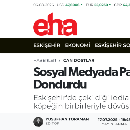
06-08-2026
USD
47,6006
EUR
55,0250
GBP
64,
ESKİŞEHİR
EKONOMİ
ESKİŞEHİR S
HABERLER
CAN DOSTLAR
Sosyal Medyada Pa
Dondurdu
Eskişehir'de çekildiği iddi
köpeğin birbirleriyle dövüş
YUSUFHAN TORAMAN
17.07.2025 - 18:4
EDITÖR
YAYINLANMA