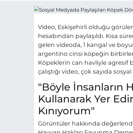
Video, Eskişehirli olduğu görüle
hesabından paylaşıldı. Kısa sü
gelen videoda, 1 kangal ve boy
argentino cinsi köpeğin birbirl
Köpeklerin can havliyle agresif b
çalıştığı video, çok sayıda sosyal
"Böyle İnsanların
Kullanarak Yer Ed
Kınıyorum"
Görüntüler hakkında değerlend
Hayvan Hakları Savunma Derneğ