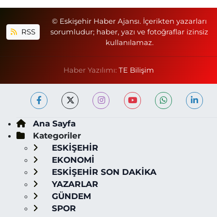
© Eskişehir Haber Ajansı. İçerikten yazarları
RSS
sorumludur; haber, yazı ve fotoğraflar izinsiz
kullanılamaz.
Haber Yazılımı:
TE Bilişim
Ana Sayfa
Kategoriler
ESKİŞEHİR
EKONOMİ
ESKİŞEHİR SON DAKİKA
YAZARLAR
GÜNDEM
SPOR