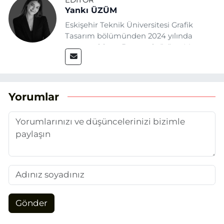
EDITÖR
Yankı ÜZÜM
Eskişehir Teknik Üniversitesi Grafik
Tasarım bölümünden 2024 yılında
mezun oldum. Basın sektörüne Mayıs
2025’te Eskişehir Haber Ajansı ile adım
attım. Gazeteciliğin temel değerlerine
sadık kalarak ve etik ilkeleri
benimseyerek, Eskişehir gündemini en
Yorumlar
doğru ve sıcak şekilde takipçilerimize
aktarmayı hedefliyorum.
Gönder