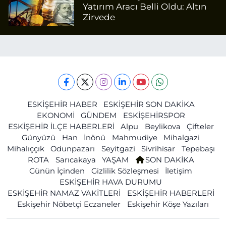
Yatırım Aracı Belli Oldu: Altın
Zirvede
ESKİŞEHİR HABER
ESKİŞEHİR SON DAKİKA
EKONOMİ
GÜNDEM
ESKİŞEHİRSPOR
ESKİŞEHİR İLÇE HABERLERİ
Alpu
Beylikova
Çifteler
Günyüzü
Han
İnönü
Mahmudiye
Mihalgazi
Mihalıççık
Odunpazarı
Seyitgazi
Sivrihisar
Tepebaşı
ROTA
Sarıcakaya
YAŞAM
SON DAKİKA
Günün İçinden
Gizlilik Sözleşmesi
İletişim
ESKİŞEHİR HAVA DURUMU
ESKİŞEHİR NAMAZ VAKİTLERİ
ESKİŞEHİR HABERLERİ
Eskişehir Nöbetçi Eczaneler
Eskişehir Köşe Yazıları