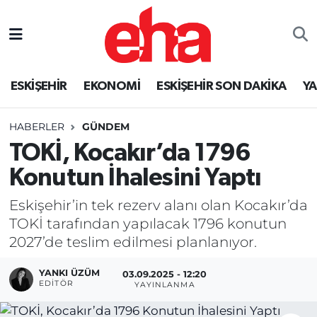
ESKİŞEHİR
EKONOMİ
ESKİŞEHİR SON DAKİKA
Y
HABERLER
GÜNDEM
TOKİ, Kocakır’da 1796
Konutun İhalesini Yaptı
Eskişehir’in tek rezerv alanı olan Kocakır’da
TOKİ tarafından yapılacak 1796 konutun
2027’de teslim edilmesi planlanıyor.
YANKI ÜZÜM
03.09.2025 - 12:20
EDITÖR
YAYINLANMA