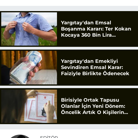
Yargıtay'dan Emsal
Boşanma Kararı: Ter Kokan
Kocaya 360 Bin Lira
Tazminat
Yargıtay'dan Emekliyi
Sevindiren Emsal Karar:
Faiziyle Birlikte Ödenecek
Birisiyle Ortak Tapusu
Olanlar İçin Yeni Dönem:
Öncelik Artık O Kişilerin
Olacak