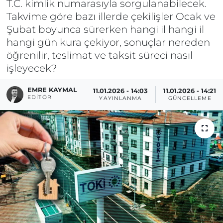
T.C. kimlik numarasıyla sorgulanabilecek.
Takvime göre bazı illerde çekilişler Ocak ve
Şubat boyunca sürerken hangi il hangi il
hangi gün kura çekiyor, sonuçlar nereden
öğrenilir, teslimat ve taksit süreci nasıl
işleyecek?
EMRE KAYMAL
11.01.2026 - 14:03
11.01.2026 - 14:21
EDITÖR
YAYINLANMA
GÜNCELLEME