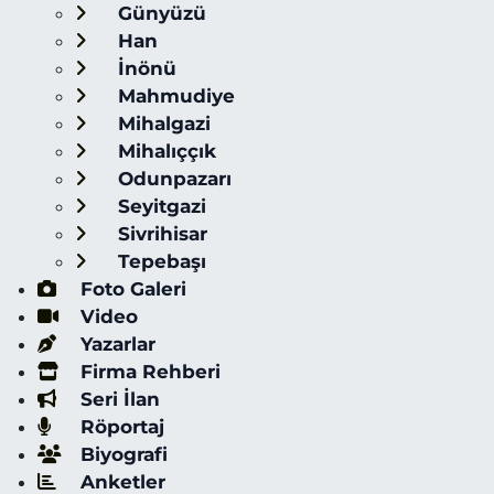
Günyüzü
Han
İnönü
Mahmudiye
Mihalgazi
Mihalıççık
Odunpazarı
Seyitgazi
Sivrihisar
Tepebaşı
Foto Galeri
Video
Yazarlar
Firma Rehberi
Seri İlan
Röportaj
Biyografi
Anketler