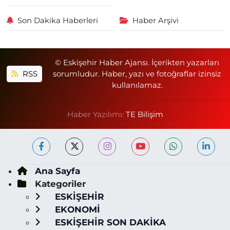
Son Dakika Haberleri
Haber Arşivi
© Eskişehir Haber Ajansı. İçerikten yazarları
RSS
sorumludur. Haber, yazı ve fotoğraflar izinsiz
kullanılamaz.
Haber Yazılımı:
TE Bilişim
Ana Sayfa
Kategoriler
ESKİŞEHİR
EKONOMİ
ESKİŞEHİR SON DAKİKA