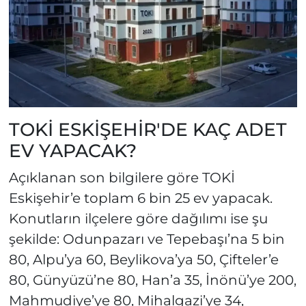
TOKİ ESKİŞEHİR'DE KAÇ ADET
EV YAPACAK?
Açıklanan son bilgilere göre TOKİ
Eskişehir’e toplam 6 bin 25 ev yapacak.
Konutların ilçelere göre dağılımı ise şu
şekilde: Odunpazarı ve Tepebaşı’na 5 bin
80, Alpu’ya 60, Beylikova’ya 50, Çifteler’e
80, Günyüzü’ne 80, Han’a 35, İnönü’ye 200,
Mahmudiye’ye 80, Mihalgazi’ye 34,