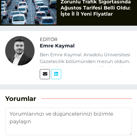
Zorunlu Trafik Sigortasında
Ağustos Tarifesi Belli Oldu:
İşte İl İl Yeni Fiyatlar
EDITÖR
Emre Kaymal
Ben Emre Kaymal. Anadolu Üniversitesi
Gazetecilik bölümünden mezun oldum.
Eğitim hayatım boyunca dijital içerik
üretimi ve arama motoru
optimizasyonu (SEO) alanlarına ilgi
duydum. Şu anda SEO odaklı içerikler
üretiyorum. Haberlerimde güncel
Yorumlar
verileri ve okuyucu odaklı yaklaşımı
temel alıyorum.