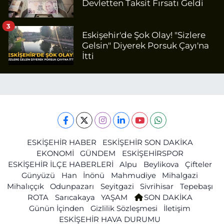
Devletten Taksit Fırsatı Geldi
3
Eskişehir'de Şok Olay! "Sizlere
Gelsin" Diyerek Porsuk Çayı'na
İtti
ESKİŞEHİR HABER
ESKİŞEHİR SON DAKİKA
EKONOMİ
GÜNDEM
ESKİŞEHİRSPOR
ESKİŞEHİR İLÇE HABERLERİ
Alpu
Beylikova
Çifteler
Günyüzü
Han
İnönü
Mahmudiye
Mihalgazi
Mihalıççık
Odunpazarı
Seyitgazi
Sivrihisar
Tepebaşı
ROTA
Sarıcakaya
YAŞAM
SON DAKİKA
Günün İçinden
Gizlilik Sözleşmesi
İletişim
ESKİŞEHİR HAVA DURUMU