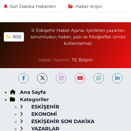
Son Dakika Haberleri
Haber Arşivi
© Eskişehir Haber Ajansı. İçerikten yazarları
RSS
sorumludur; haber, yazı ve fotoğraflar izinsiz
kullanılamaz.
Haber Yazılımı:
TE Bilişim
Ana Sayfa
Kategoriler
ESKİŞEHİR
EKONOMİ
ESKİŞEHİR SON DAKİKA
YAZARLAR