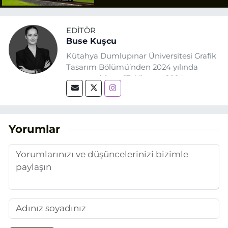
EDITÖR
Buse Kuşcu
Kütahya Dumlupınar Üniversitesi Grafik
Tasarım Bölümü’nden 2024 yılında
mezun oldum. 17 Ağustos 2024
tarihinde, Grafik Tasarım alanında staj
yaptığım Eskişehir Haber Ajansı’nda
(EHA) gazetecilik mesleğinin temel
unsurlarından biri olan merak
Yorumlar
duygusunun etkisiyle basın sektörüne
adım attım.