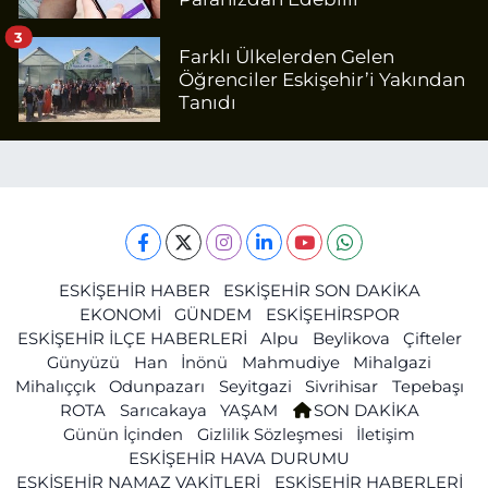
3
Farklı Ülkelerden Gelen
Öğrenciler Eskişehir’i Yakından
Tanıdı
ESKİŞEHİR HABER
ESKİŞEHİR SON DAKİKA
EKONOMİ
GÜNDEM
ESKİŞEHİRSPOR
ESKİŞEHİR İLÇE HABERLERİ
Alpu
Beylikova
Çifteler
Günyüzü
Han
İnönü
Mahmudiye
Mihalgazi
Mihalıççık
Odunpazarı
Seyitgazi
Sivrihisar
Tepebaşı
ROTA
Sarıcakaya
YAŞAM
SON DAKİKA
Günün İçinden
Gizlilik Sözleşmesi
İletişim
ESKİŞEHİR HAVA DURUMU
ESKİŞEHİR NAMAZ VAKİTLERİ
ESKİŞEHİR HABERLERİ