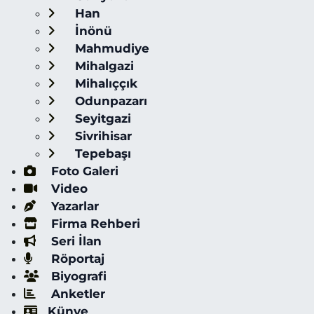
Han
İnönü
Mahmudiye
Mihalgazi
Mihalıççık
Odunpazarı
Seyitgazi
Sivrihisar
Tepebaşı
Foto Galeri
Video
Yazarlar
Firma Rehberi
Seri İlan
Röportaj
Biyografi
Anketler
Künye