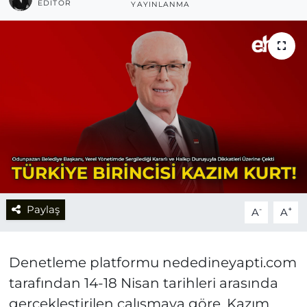
EDITÖR
YAYINLANMA
Paylaş
-
+
A
A
Denetleme platformu nededineyapti.com
tarafından 14-18 Nisan tarihleri arasında
gerçekleştirilen çalışmaya göre, Kazım