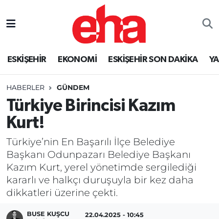
ESKİŞEHİR
EKONOMİ
ESKİŞEHİR SON DAKİKA
Y
HABERLER
GÜNDEM
Türkiye Birincisi Kazım
Kurt!
Türkiye’nin En Başarılı İlçe Belediye
Başkanı Odunpazarı Belediye Başkanı
Kazım Kurt, yerel yönetimde sergilediği
kararlı ve halkçı duruşuyla bir kez daha
dikkatleri üzerine çekti.
BUSE KUŞCU
22.04.2025 - 10:45