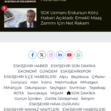
3
SGK Uzmanı Erdursun Kötü
Haberi Açıkladı: Emekli Maaş
Zammı İçin Net Rakam
ESKİŞEHİR HABER
ESKİŞEHİR SON DAKİKA
EKONOMİ
GÜNDEM
ESKİŞEHİRSPOR
ESKİŞEHİR İLÇE HABERLERİ
Alpu
Beylikova
Çifteler
Günyüzü
Han
İnönü
Mahmudiye
Mihalgazi
Mihalıççık
Odunpazarı
Seyitgazi
Sivrihisar
Tepebaşı
ROTA
Sarıcakaya
YAŞAM
SON DAKİKA
Günün İçinden
Gizlilik Sözleşmesi
İletişim
ESKİŞEHİR HAVA DURUMU
ESKİŞEHİR NAMAZ VAKİTLERİ
ESKİŞEHİR HABERLERİ