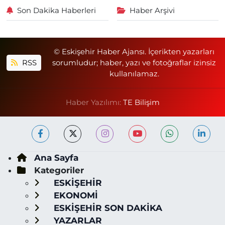
Son Dakika Haberleri
Haber Arşivi
© Eskişehir Haber Ajansı. İçerikten yazarları
RSS
sorumludur; haber, yazı ve fotoğraflar izinsiz
kullanılamaz.
Haber Yazılımı:
TE Bilişim
Ana Sayfa
Kategoriler
ESKİŞEHİR
EKONOMİ
ESKİŞEHİR SON DAKİKA
YAZARLAR