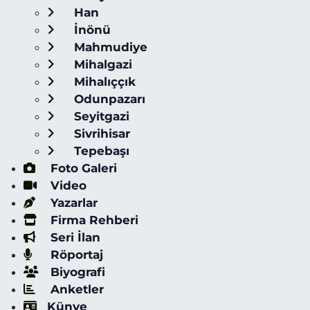
Han
İnönü
Mahmudiye
Mihalgazi
Mihalıççık
Odunpazarı
Seyitgazi
Sivrihisar
Tepebaşı
Foto Galeri
Video
Yazarlar
Firma Rehberi
Seri İlan
Röportaj
Biyografi
Anketler
Künye