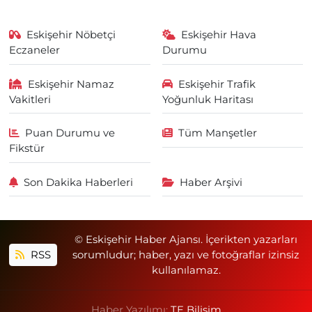
Eskişehir Nöbetçi
Eskişehir Hava
Eczaneler
Durumu
Eskişehir Namaz
Eskişehir Trafik
Vakitleri
Yoğunluk Haritası
Puan Durumu ve
Tüm Manşetler
Fikstür
Son Dakika Haberleri
Haber Arşivi
© Eskişehir Haber Ajansı. İçerikten yazarları
RSS
sorumludur; haber, yazı ve fotoğraflar izinsiz
kullanılamaz.
Haber Yazılımı:
TE Bilişim