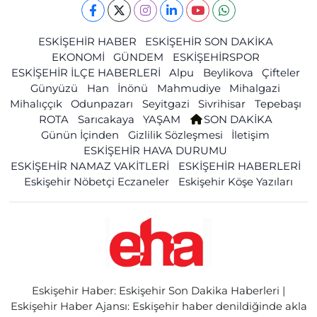
ESKİŞEHİR HABER
ESKİŞEHİR SON DAKİKA
EKONOMİ
GÜNDEM
ESKİŞEHİRSPOR
ESKİŞEHİR İLÇE HABERLERİ
Alpu
Beylikova
Çifteler
Günyüzü
Han
İnönü
Mahmudiye
Mihalgazi
Mihalıççık
Odunpazarı
Seyitgazi
Sivrihisar
Tepebaşı
ROTA
Sarıcakaya
YAŞAM
SON DAKİKA
Günün İçinden
Gizlilik Sözleşmesi
İletişim
ESKİŞEHİR HAVA DURUMU
ESKİŞEHİR NAMAZ VAKİTLERİ
ESKİŞEHİR HABERLERİ
Eskişehir Nöbetçi Eczaneler
Eskişehir Köşe Yazıları
Eskişehir Haber: Eskişehir Son Dakika Haberleri |
Eskişehir Haber Ajansı: Eskişehir haber denildiğinde akla