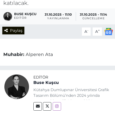
katılacak.
BUSE KUŞCU
31.10.2025 - 11:10
31.10.2025 - 11:14
EDITÖR
YAYINLANMA
GÜNCELLEME
Paylaş
-
+
A
A
Muhabir:
Alperen Ata
EDITÖR
Buse Kuşcu
Kütahya Dumlupınar Üniversitesi Grafik
Tasarım Bölümü’nden 2024 yılında
mezun oldum. 17 Ağustos 2024
tarihinde, Grafik Tasarım alanında staj
yaptığım Eskişehir Haber Ajansı’nda