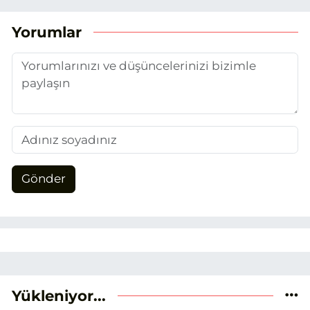
(EHA) gazetecilik mesleğinin temel
unsurlarından biri olan merak
Yorumlar
duygusunun etkisiyle basın sektörüne
adım attım.
Gönder
Yükleniyor...