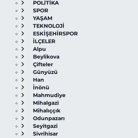
POLİTİKA
SPOR
YAŞAM
TEKNOLOJİ
ESKİŞEHİRSPOR
İLÇELER
Alpu
Beylikova
Çifteler
Günyüzü
Han
İnönü
Mahmudiye
Mihalgazi
Mihalıççık
Odunpazarı
Seyitgazi
Sivrihisar