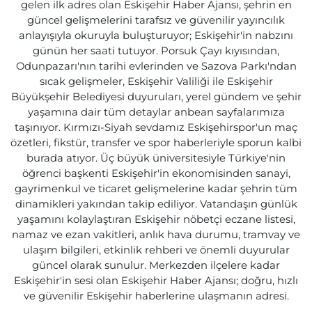
gelen ilk adres olan Eskişehir Haber Ajansı, şehrin en
güncel gelişmelerini tarafsız ve güvenilir yayıncılık
anlayışıyla okuruyla buluşturuyor; Eskişehir'in nabzını
günün her saati tutuyor. Porsuk Çayı kıyısından,
Odunpazarı'nın tarihi evlerinden ve Sazova Parkı'ndan
sıcak gelişmeler, Eskişehir Valiliği ile Eskişehir
Büyükşehir Belediyesi duyuruları, yerel gündem ve şehir
yaşamına dair tüm detaylar anbean sayfalarımıza
taşınıyor. Kırmızı-Siyah sevdamız Eskişehirspor'un maç
özetleri, fikstür, transfer ve spor haberleriyle sporun kalbi
burada atıyor. Üç büyük üniversitesiyle Türkiye'nin
öğrenci başkenti Eskişehir'in ekonomisinden sanayi,
gayrimenkul ve ticaret gelişmelerine kadar şehrin tüm
dinamikleri yakından takip ediliyor. Vatandaşın günlük
yaşamını kolaylaştıran Eskişehir nöbetçi eczane listesi,
namaz ve ezan vakitleri, anlık hava durumu, tramvay ve
ulaşım bilgileri, etkinlik rehberi ve önemli duyurular
güncel olarak sunulur. Merkezden ilçelere kadar
Eskişehir'in sesi olan Eskişehir Haber Ajansı; doğru, hızlı
ve güvenilir Eskişehir haberlerine ulaşmanın adresi.