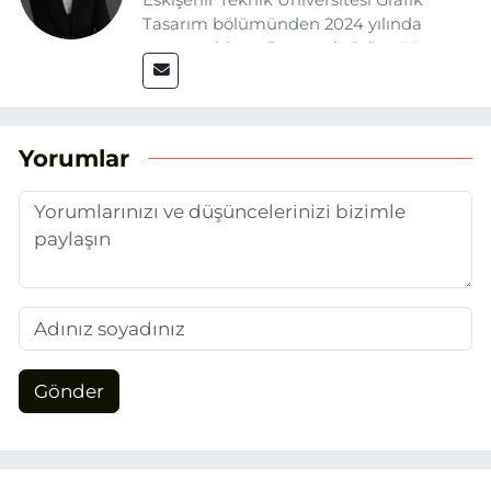
Eskişehir Teknik Üniversitesi Grafik
Tasarım bölümünden 2024 yılında
mezun oldum. Basın sektörüne Mayıs
2025’te Eskişehir Haber Ajansı ile adım
attım. Gazeteciliğin temel değerlerine
sadık kalarak ve etik ilkeleri
benimseyerek, Eskişehir gündemini en
Yorumlar
doğru ve sıcak şekilde takipçilerimize
aktarmayı hedefliyorum.
Gönder