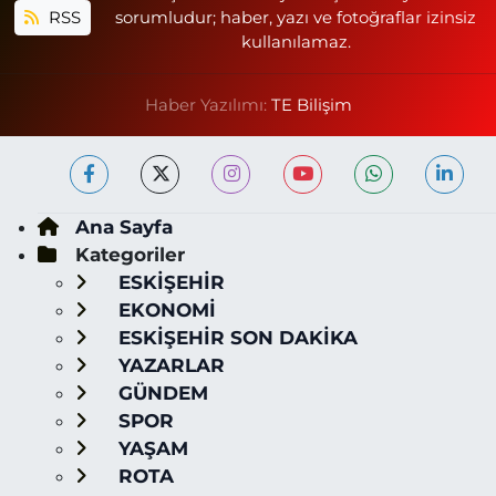
RSS
sorumludur; haber, yazı ve fotoğraflar izinsiz
kullanılamaz.
Haber Yazılımı:
TE Bilişim
Ana Sayfa
Kategoriler
ESKİŞEHİR
EKONOMİ
ESKİŞEHİR SON DAKİKA
YAZARLAR
GÜNDEM
SPOR
YAŞAM
ROTA