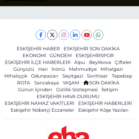
ESKİŞEHİR HABER
ESKİŞEHİR SON DAKİKA
EKONOMİ
GÜNDEM
ESKİŞEHİRSPOR
ESKİŞEHİR İLÇE HABERLERİ
Alpu
Beylikova
Çifteler
Günyüzü
Han
İnönü
Mahmudiye
Mihalgazi
Mihalıççık
Odunpazarı
Seyitgazi
Sivrihisar
Tepebaşı
ROTA
Sarıcakaya
YAŞAM
SON DAKİKA
Günün İçinden
Gizlilik Sözleşmesi
İletişim
ESKİŞEHİR HAVA DURUMU
ESKİŞEHİR NAMAZ VAKİTLERİ
ESKİŞEHİR HABERLERİ
Eskişehir Nöbetçi Eczaneler
Eskişehir Köşe Yazıları