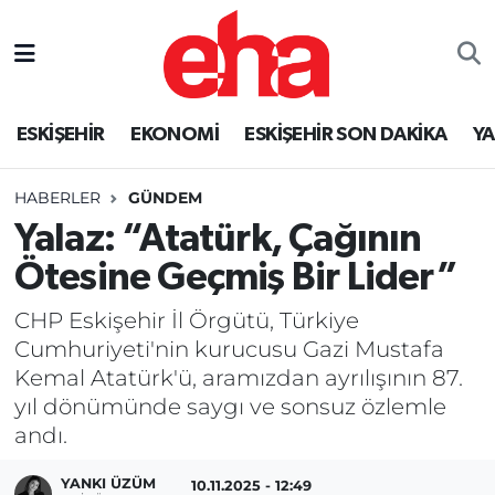
ESKİŞEHİR
EKONOMİ
ESKİŞEHİR SON DAKİKA
Y
HABERLER
GÜNDEM
Yalaz: “Atatürk, Çağının
Ötesine Geçmiş Bir Lider”
CHP Eskişehir İl Örgütü, Türkiye
Cumhuriyeti'nin kurucusu Gazi Mustafa
Kemal Atatürk'ü, aramızdan ayrılışının 87.
yıl dönümünde saygı ve sonsuz özlemle
andı.
YANKI ÜZÜM
10.11.2025 - 12:49