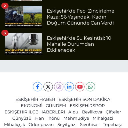
2
Eskişehir'de Feci Zincirleme
Kaza: 56 Yaşındaki Kadın
Doğum Gününde Can Verdi
3
Eskişehir'de Su Kesintisi: 10
Mahalle Durumdan
Etkilenecek
ESKİŞEHİR HABER
ESKİŞEHİR SON DAKİKA
EKONOMİ
GÜNDEM
ESKİŞEHİRSPOR
ESKİŞEHİR İLÇE HABERLERİ
Alpu
Beylikova
Çifteler
Günyüzü
Han
İnönü
Mahmudiye
Mihalgazi
Mihalıççık
Odunpazarı
Seyitgazi
Sivrihisar
Tepebaşı