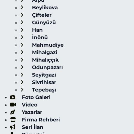
Alpu
Beylikova
Çifteler
Günyüzü
Han
İnönü
Mahmudiye
Mihalgazi
Mihalıççık
Odunpazarı
Seyitgazi
Sivrihisar
Tepebaşı
Foto Galeri
Video
Yazarlar
Firma Rehberi
Seri İlan