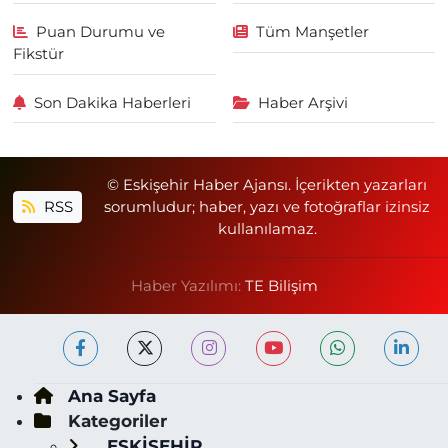
Puan Durumu ve
Tüm Manşetler
Fikstür
Son Dakika Haberleri
Haber Arşivi
© Eskişehir Haber Ajansı. İçerikten yazarları
RSS
sorumludur; haber, yazı ve fotoğraflar izinsiz
kullanılamaz.
Haber Yazılımı:
TE Bilişim
Ana Sayfa
Kategoriler
ESKİŞEHİR