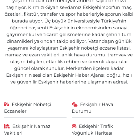
yaşamına dair tüm detaylar anbean sayfalarımıza
taşınıyor. Kırmızı-Siyah sevdamız Eskişehirspor'un maç
özetleri, fikstür, transfer ve spor haberleriyle sporun kalbi
burada atıyor. Üç büyük üniversitesiyle Türkiye'nin
öğrenci başkenti Eskişehir'in ekonomisinden sanayi,
gayrimenkul ve ticaret gelişmelerine kadar şehrin tüm
dinamikleri yakından takip ediliyor. Vatandaşın günlük
yaşamını kolaylaştıran Eskişehir nöbetçi eczane listesi,
namaz ve ezan vakitleri, anlık hava durumu, tramvay ve
ulaşım bilgileri, etkinlik rehberi ve önemli duyurular
güncel olarak sunulur. Merkezden ilçelere kadar
Eskişehir'in sesi olan Eskişehir Haber Ajansı; doğru, hızlı
ve güvenilir Eskişehir haberlerine ulaşmanın adresi.
Eskişehir Nöbetçi
Eskişehir Hava
Eczaneler
Durumu
Eskişehir Namaz
Eskişehir Trafik
Vakitleri
Yoğunluk Haritası