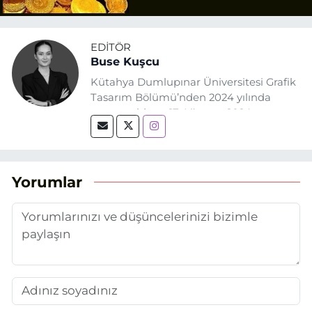
EDITÖR
Buse Kuşcu
Kütahya Dumlupınar Üniversitesi Grafik
Tasarım Bölümü’nden 2024 yılında
mezun oldum. 17 Ağustos 2024
tarihinde, Grafik Tasarım alanında staj
yaptığım Eskişehir Haber Ajansı’nda
(EHA) gazetecilik mesleğinin temel
unsurlarından biri olan merak
Yorumlar
duygusunun etkisiyle basın sektörüne
adım attım.