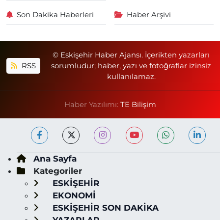
Son Dakika Haberleri
Haber Arşivi
© Eskişehir Haber Ajansı. İçerikten yazarları
RSS
sorumludur; haber, yazı ve fotoğraflar izinsiz
kullanılamaz.
Haber Yazılımı:
TE Bilişim
Ana Sayfa
Kategoriler
ESKİŞEHİR
EKONOMİ
ESKİŞEHİR SON DAKİKA