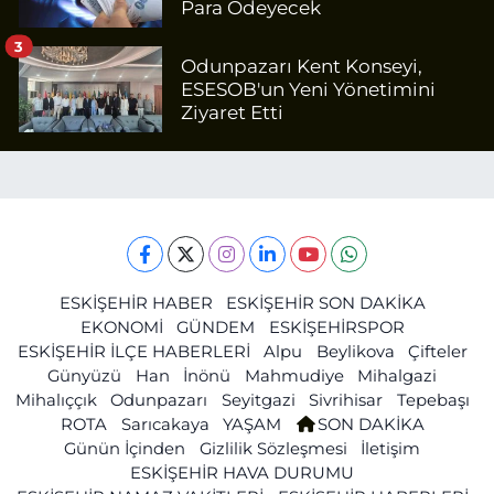
Para Ödeyecek
3
Odunpazarı Kent Konseyi,
ESESOB'un Yeni Yönetimini
Ziyaret Etti
ESKİŞEHİR HABER
ESKİŞEHİR SON DAKİKA
EKONOMİ
GÜNDEM
ESKİŞEHİRSPOR
ESKİŞEHİR İLÇE HABERLERİ
Alpu
Beylikova
Çifteler
Günyüzü
Han
İnönü
Mahmudiye
Mihalgazi
Mihalıççık
Odunpazarı
Seyitgazi
Sivrihisar
Tepebaşı
ROTA
Sarıcakaya
YAŞAM
SON DAKİKA
Günün İçinden
Gizlilik Sözleşmesi
İletişim
ESKİŞEHİR HAVA DURUMU