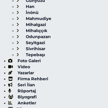
Günyüzü
Han
İnönü
Mahmudiye
Mihalgazi
Mihalıççık
Odunpazarı
Seyitgazi
Sivrihisar
Tepebaşı
Foto Galeri
Video
Yazarlar
Firma Rehberi
Seri İlan
Röportaj
Biyografi
Anketler