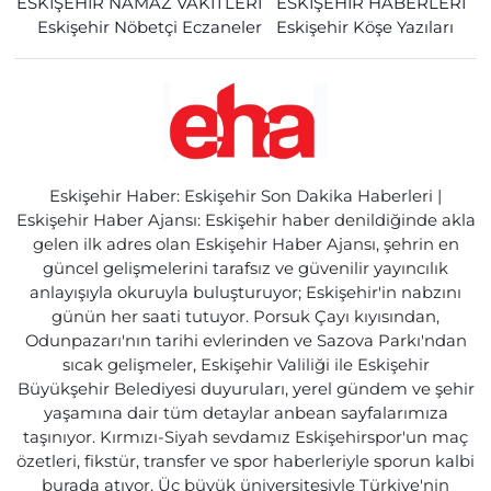
ESKİŞEHİR NAMAZ VAKİTLERİ
ESKİŞEHİR HABERLERİ
Eskişehir Nöbetçi Eczaneler
Eskişehir Köşe Yazıları
Eskişehir Haber: Eskişehir Son Dakika Haberleri |
Eskişehir Haber Ajansı: Eskişehir haber denildiğinde akla
gelen ilk adres olan Eskişehir Haber Ajansı, şehrin en
güncel gelişmelerini tarafsız ve güvenilir yayıncılık
anlayışıyla okuruyla buluşturuyor; Eskişehir'in nabzını
günün her saati tutuyor. Porsuk Çayı kıyısından,
Odunpazarı'nın tarihi evlerinden ve Sazova Parkı'ndan
sıcak gelişmeler, Eskişehir Valiliği ile Eskişehir
Büyükşehir Belediyesi duyuruları, yerel gündem ve şehir
yaşamına dair tüm detaylar anbean sayfalarımıza
taşınıyor. Kırmızı-Siyah sevdamız Eskişehirspor'un maç
özetleri, fikstür, transfer ve spor haberleriyle sporun kalbi
burada atıyor. Üç büyük üniversitesiyle Türkiye'nin