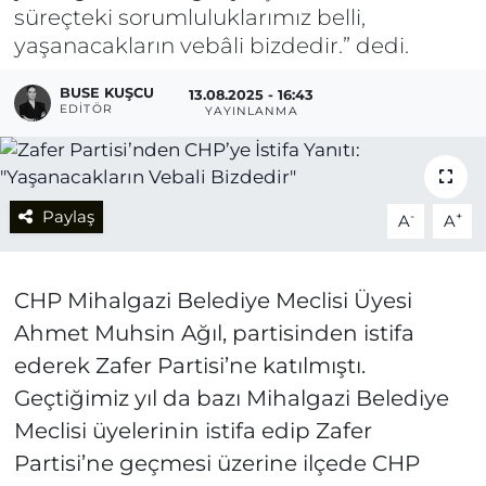
süreçteki sorumluluklarımız belli,
yaşanacakların vebâli bizdedir.” dedi.
BUSE KUŞCU
13.08.2025 - 16:43
EDITÖR
YAYINLANMA
Paylaş
-
+
A
A
CHP Mihalgazi Belediye Meclisi Üyesi
Ahmet Muhsin Ağıl, partisinden istifa
ederek Zafer Partisi’ne katılmıştı.
Geçtiğimiz yıl da bazı Mihalgazi Belediye
Meclisi üyelerinin istifa edip Zafer
Partisi’ne geçmesi üzerine ilçede CHP