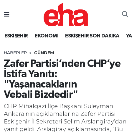
ESKİŞEHİR
EKONOMİ
ESKİŞEHİR SON DAKİKA
Y
HABERLER
GÜNDEM
Zafer Partisi’nden CHP’ye
İstifa Yanıtı:
"Yaşanacakların
Vebali Bizdedir"
CHP Mihalgazi İlçe Başkanı Süleyman
Ankara’nın açıklamalarına Zafer Partisi
Eskişehir İl Sekreteri Selim Arslangiray’dan
yanıt geldi. Arslagiray açıklamasında, “Bu