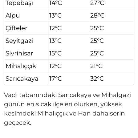
Tepebaşı
14°C
27°C
Alpu
13°C
28°C
Çifteler
12°C
25°C
Seyitgazi
13°C
25°C
Sivrihisar
15°C
25°C
Mihalıççık
12°C
21°C
Sarıcakaya
17°C
32°C
Vadi tabanındaki Sarıcakaya ve Mihalgazi
günün en sıcak ilçeleri olurken, yüksek
kesimdeki Mihalıççık ve Han daha serin
geçecek.