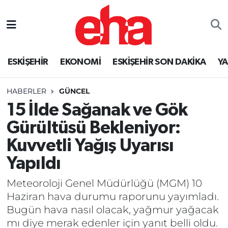
ESKİŞEHİR
EKONOMİ
ESKİŞEHİR SON DAKİKA
Y
HABERLER
GÜNCEL
15 İlde Sağanak ve Gök
Gürültüsü Bekleniyor:
Kuvvetli Yağış Uyarısı
Yapıldı
Meteoroloji Genel Müdürlüğü (MGM) 10
Haziran hava durumu raporunu yayımladı.
Bugün hava nasıl olacak, yağmur yağacak
mı diye merak edenler için yanıt belli oldu.