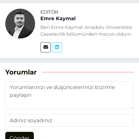
EDITÖR
Emre Kaymal
Ben Emre Kaymal. Anadolu Üniversitesi
Gazetecilik bölümünden mezun oldum.
Eğitim hayatım boyunca dijital içerik
üretimi ve arama motoru
optimizasyonu (SEO) alanlarına ilgi
duydum. Şu anda SEO odaklı içerikler
üretiyorum. Haberlerimde güncel
Yorumlar
verileri ve okuyucu odaklı yaklaşımı
temel alıyorum.
Gönder