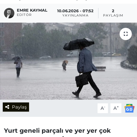
EMRE KAYMAL
10.06.2026 - 07:52
2
EDITÖR
YAYINLANMA
PAYLAŞIM
Paylaş
-
+
A
A
Yurt geneli parçalı ve yer yer çok