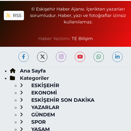
© Eskişehir Haber Ajansı. İçerikten yazarları
RSS
sorumludur. Haber, yazı ve fotoğraflar izinsiz
kullanılamaz.
Haber Yazılımı:
TE Bilişim
Ana Sayfa
Kategoriler
ESKİŞEHİR
EKONOMİ
ESKİŞEHİR SON DAKİKA
YAZARLAR
GÜNDEM
SPOR
YAŞAM