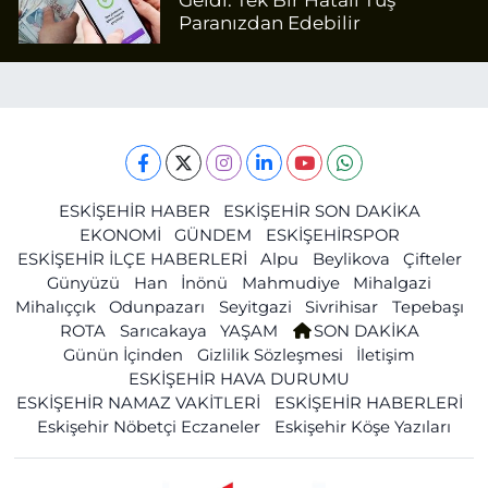
Geldi: Tek Bir Hatalı Tuş
Paranızdan Edebilir
ESKİŞEHİR HABER
ESKİŞEHİR SON DAKİKA
EKONOMİ
GÜNDEM
ESKİŞEHİRSPOR
ESKİŞEHİR İLÇE HABERLERİ
Alpu
Beylikova
Çifteler
Günyüzü
Han
İnönü
Mahmudiye
Mihalgazi
Mihalıççık
Odunpazarı
Seyitgazi
Sivrihisar
Tepebaşı
ROTA
Sarıcakaya
YAŞAM
SON DAKİKA
Günün İçinden
Gizlilik Sözleşmesi
İletişim
ESKİŞEHİR HAVA DURUMU
ESKİŞEHİR NAMAZ VAKİTLERİ
ESKİŞEHİR HABERLERİ
Eskişehir Nöbetçi Eczaneler
Eskişehir Köşe Yazıları