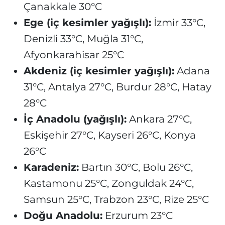
Çanakkale 30°C
Ege (iç kesimler yağışlı):
İzmir 33°C,
Denizli 33°C, Muğla 31°C,
Afyonkarahisar 25°C
Akdeniz (iç kesimler yağışlı):
Adana
31°C, Antalya 27°C, Burdur 28°C, Hatay
28°C
İç Anadolu (yağışlı):
Ankara 27°C,
Eskişehir 27°C, Kayseri 26°C, Konya
26°C
Karadeniz:
Bartın 30°C, Bolu 26°C,
Kastamonu 25°C, Zonguldak 24°C,
Samsun 25°C, Trabzon 23°C, Rize 25°C
Doğu Anadolu:
Erzurum 23°C