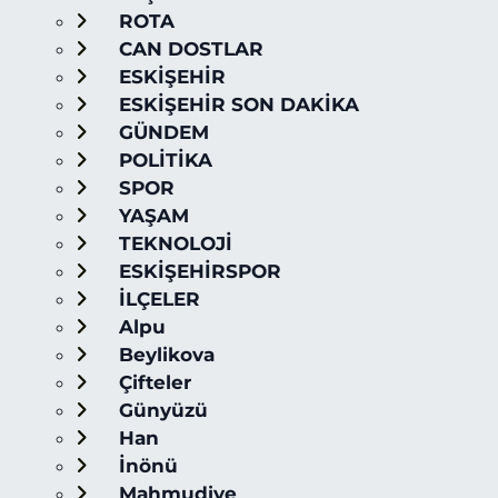
ROTA
CAN DOSTLAR
ESKİŞEHİR
ESKİŞEHİR SON DAKİKA
GÜNDEM
POLİTİKA
SPOR
YAŞAM
TEKNOLOJİ
ESKİŞEHİRSPOR
İLÇELER
Alpu
Beylikova
Çifteler
Günyüzü
Han
İnönü
Mahmudiye