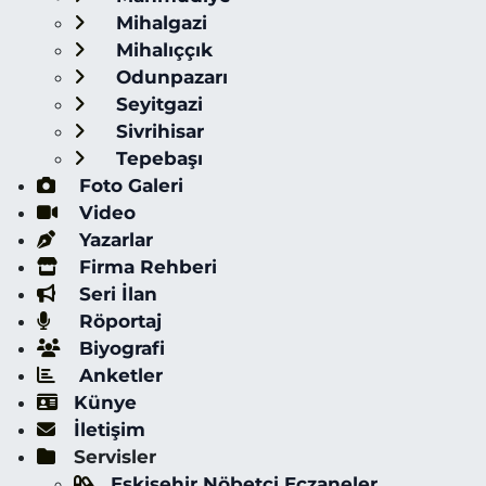
Mihalgazi
Mihalıççık
Odunpazarı
Seyitgazi
Sivrihisar
Tepebaşı
Foto Galeri
Video
Yazarlar
Firma Rehberi
Seri İlan
Röportaj
Biyografi
Anketler
Künye
İletişim
Servisler
Eskişehir Nöbetçi Eczaneler