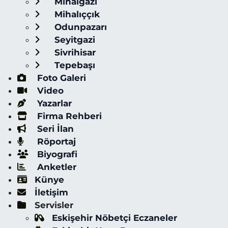
Mihalgazi
Mihalıççık
Odunpazarı
Seyitgazi
Sivrihisar
Tepebaşı
Foto Galeri
Video
Yazarlar
Firma Rehberi
Seri İlan
Röportaj
Biyografi
Anketler
Künye
İletişim
Servisler
Eskişehir Nöbetçi Eczaneler