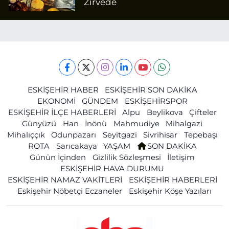
Zirvede
ESKİŞEHİR HABER
ESKİŞEHİR SON DAKİKA
EKONOMİ
GÜNDEM
ESKİŞEHİRSPOR
ESKİŞEHİR İLÇE HABERLERİ
Alpu
Beylikova
Çifteler
Günyüzü
Han
İnönü
Mahmudiye
Mihalgazi
Mihalıççık
Odunpazarı
Seyitgazi
Sivrihisar
Tepebaşı
ROTA
Sarıcakaya
YAŞAM
SON DAKİKA
Günün İçinden
Gizlilik Sözleşmesi
İletişim
ESKİŞEHİR HAVA DURUMU
ESKİŞEHİR NAMAZ VAKİTLERİ
ESKİŞEHİR HABERLERİ
Eskişehir Nöbetçi Eczaneler
Eskişehir Köşe Yazıları