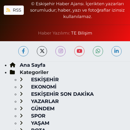
© Eskişehir Haber Ajansı. İçerikten yazarları
RSS
sorumludur; haber, yazı ve fotoğraflar izinsiz
kullanılamaz.
Haber Yazılımı:
TE Bilişim
Ana Sayfa
Kategoriler
ESKİŞEHİR
EKONOMİ
ESKİŞEHİR SON DAKİKA
YAZARLAR
GÜNDEM
SPOR
YAŞAM