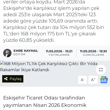
veriler ortaya koydu. Mart 2026'da
Eskişehir'de karşılıksız işlem yapılan çek
adedi 253'e ulaşarak Mart 2025'teki 123
adede göre yüzde 105,69 oranında arttı.
Karşılıksız çek tutarı da 104 milyon 552 bin
TL'den 168 milyon 175 bin TL'ye çıkarak
yüzde 60,85 yükseldi.
EMRE KAYMAL
11.05.2026 - 15:21
11.05.2026 - 15:36
EDITÖR
YAYINLANMA
GÜNCELLEME
Paylaş
-
+
A
A
Eskişehir Ticaret Odası tarafından
yayımlanan Nisan 2026 Ekonomik