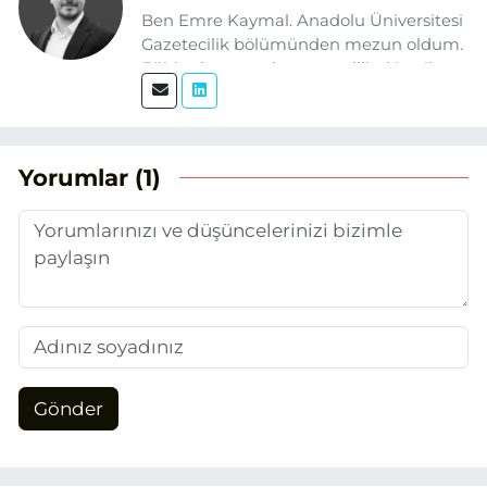
Ben Emre Kaymal. Anadolu Üniversitesi
Gazetecilik bölümünden mezun oldum.
Eğitim hayatım boyunca dijital içerik
üretimi ve arama motoru
optimizasyonu (SEO) alanlarına ilgi
duydum. Şu anda SEO odaklı içerikler
üretiyorum. Haberlerimde güncel
Yorumlar (1)
verileri ve okuyucu odaklı yaklaşımı
temel alıyorum.
Gönder