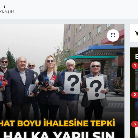
1
YLAŞIM
1
2
3