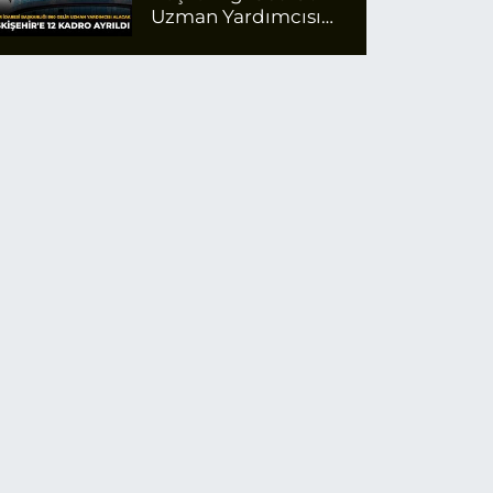
Uzman Yardımcısı
Alacak: Eskişehir'e 12
Kadro Ayrıldı