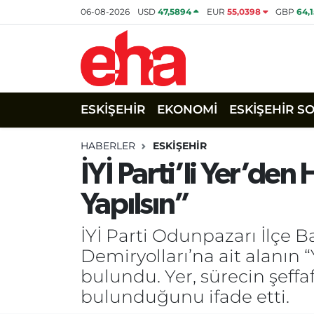
06-08-2026
USD
47,5894
EUR
55,0398
GBP
64,
ESKİŞEHİR
EKONOMİ
ESKİŞEHİR S
HABERLER
ESKİŞEHİR
İYİ Parti’li Yer’de
Yapılsın”
İYİ Parti Odunpazarı İlçe B
Demiryolları’na ait alanın 
bulundu. Yer, sürecin şeffaf
bulunduğunu ifade etti.