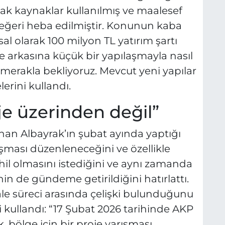
ak kaynaklar kullanılmış ve maalesef
 değeri heba edilmiştir. Konunun kaba
al olarak 100 milyon TL yatırım şartı
 arkasına küçük bir yapılaşmayla nasıl
n merakla bekliyoruz. Mevcut yeni yapılar
erini kullandı.
oje üzerinden değil”
rhan Albayrak’ın şubat ayında yaptığı
şması düzenleneceğini ve özellikle
hil olmasını istediğini ve aynı zamanda
in de gündeme getirildiğini hatırlattı.
ale süreci arasında çelişki bulunduğunu
 kullandı: “17 Şubat 2026 tarihinde AKP
, bölge için bir proje yarışması