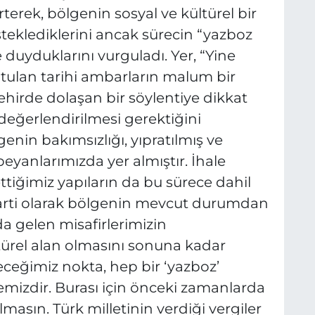
irterek, bölgenin sosyal ve kültürel bir
eklediklerini ancak sürecin “yazboz
uyduklarını vurguladı. Yer, “Yine
utulan tarihi ambarların malum bir
hirde dolaşan bir söylentiye dikkat
değerlendirilmesi gerektiğini
enin bakımsızlığı, yıpratılmış ve
eyanlarımızda yer almıştır. İhale
tiğimiz yapıların da bu sürece dahil
 Parti olarak bölgenin mevcut durumdan
 da gelen misafirlerimizin
türel alan olmasını sonuna kadar
eceğimiz nokta, hep bir ‘yazboz’
emizdir. Burası için önceki zamanlarda
masın. Türk milletinin verdiği vergiler