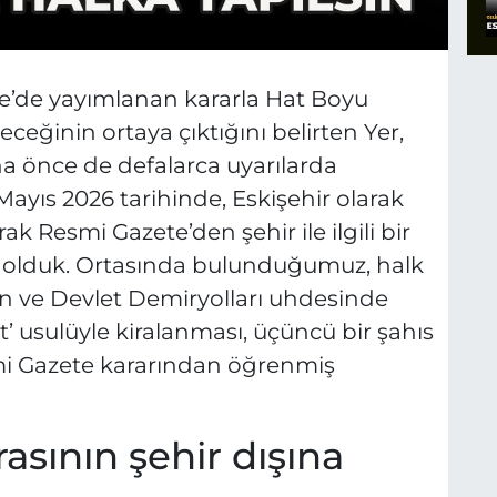
te’de yayımlanan kararla Hat Boyu
ceğinin ortaya çıktığını belirten Yer,
daha önce de defalarca uyarılarda
 Mayıs 2026 tarihinde, Eskişehir olarak
 Resmi Gazete’den şehir ile ilgili bir
ş olduk. Ortasında bulunduğumuz, halk
nen ve Devlet Demiryolları uhdesinde
t’ usulüyle kiralanması, üçüncü bir şahıs
mi Gazete kararından öğrenmiş
rasının şehir dışına