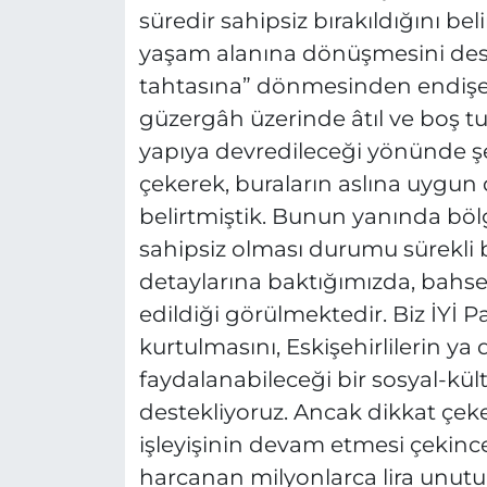
süredir sahipsiz bırakıldığını bel
yaşam alanına dönüşmesini dest
tahtasına” dönmesinden endişe d
güzergâh üzerinde âtıl ve boş t
yapıya devredileceği yönünde şe
çekerek, buraların aslına uygun 
belirtmiştik. Bunun yanında bölg
sahipsiz olması durumu sürekli b
detaylarına baktığımızda, bahset
edildiği görülmektedir. Biz İYİ
kurtulmasını, Eskişehirlilerin ya
faydalanabileceği bir sosyal-kül
destekliyoruz. Ancak dikkat çek
işleyişinin devam etmesi çekinc
harcanan milyonlarca lira unutul