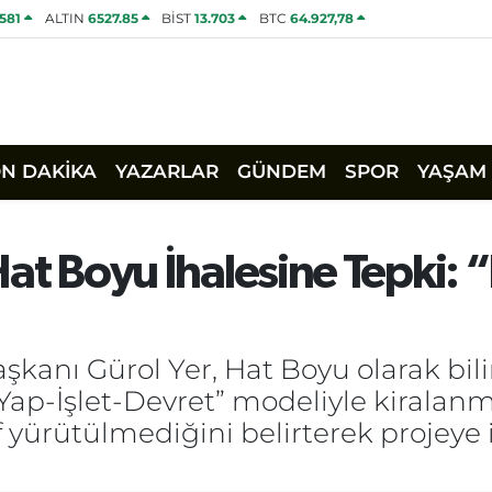
1581
ALTIN
6527.85
BİST
13.703
BTC
64.927,78
ON DAKİKA
YAZARLAR
GÜNDEM
SPOR
YAŞAM
n Hat Boyu İhalesine Tepki:
aşkanı Gürol Yer, Hat Boyu olarak bil
“Yap-İşlet-Devret” modeliyle kiralan
 yürütülmediğini belirterek projeye il