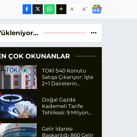
-
+
A
A
Yükleniyor...
EN ÇOK OKUNANLAR
TOKİ 540 Konutu
Satışa Çıkarıyor: İşte
2+1 Dairelerin
Fiyatları
Doğal Gazda
Kademeli Tarife
Tehlikesi: 9 Milyon
Kişi Fazla Para
Ödeyecek
Gelir İdaresi
Başkanlığı 860 Gelir