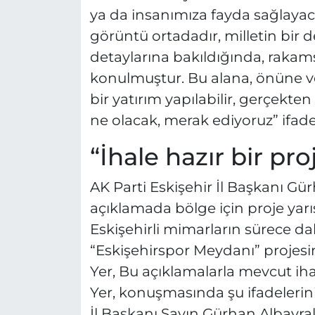
ya da insanımıza fayda sağlayac
görüntü ortadadır, milletin bir
detaylarına bakıldığında, rakams
konulmuştur. Bu alana, önüne ve
bir yatırım yapılabilir, gerçekte
ne olacak, merak ediyoruz” ifadel
“İhale hazır bir pr
AK Parti Eskişehir İl Başkanı Gü
açıklamada bölge için proje yarı
Eskişehirli mimarların sürece da
“Eskişehirspor Meydanı” projesin
Yer, Bu açıklamalarla mevcut ih
Yer, konuşmasında şu ifadelerini
İl Başkanı Sayın Gürhan Albayrak