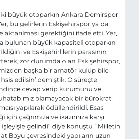
ndaki büyük otoparkın Ankara Demirspor
er, bu gelirlerin Eskişehirspor ya da
aktarılması gerektiğini ifade etti. Yer,
nda bulunan büyük kapasiteli otoparkın
iğini ve Eskişehirlilerin parasının
rterek, zor durumda olan Eskişehirspor,
mizden başka bir amatör kulüp bile
tahsis edilsin’ demiştik. O süreçte
kendince cevap verip kurumunu ve
uhatabımız olamayacak bir bürokrat,
ısı yapılarak ödüllendirildi. Esas
için çağrımıza ve ikazımıza karşı
işleyişle gelindi” diye konuştu. “Milletin
 Hat Boyu çevresindeki yapıların uzun