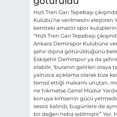
götürüldü”
Hızlı Tren Garı Tepebaşı çıkışı
Kulübü’ne verilmesini eleştiren Y
kentteki amatör spor kulüplerine 
“Hızlı Tren Garı Tepebaşı çıkışı
Ankara Demirspor Kulübüne verild
şehir dışına götürüldüğünü beli
Eskişehir Demirspor ya da şehri
olabilir, ‘buranın gelirleri oraya 
yalnızca açıklama olarak bize 
temsil ettiği makamı unutan, m
ne hikmetse Genel Müdür Yardımc
konuya kimsenin gücü yetmediği 
sessiz kalındı, bugünlere de aynı 
bir değeri heba edilmiştir” Yer,