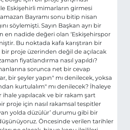
le Eskişehirli mimarların girmesi
n Ramazan Bayramı sonu bitip nisan
nı söylemişti. Sayın Başkan ayrı bir
n en nadide değeri olan ‘Eskişehirspor
ştir. Bu noktada kafa karıştıran bir
r bir proje üzerinden değil de açılacak
 zaman fiyatlandırma nasıl yapıldı?
anlarına sorunca net bir cevap
, bir şeyler yapın" mı denilecek, yoksa
dan kurtulalım" mı denilecek? İhaleye
 ihale yapılacak ve bir rakam şart
 proje için nasıl rakamsal tespitler
van yolda düzülür’ durumu gibi bir
 düşünüyoruz. Öncesinde verilen tarihler