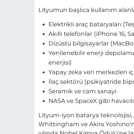
Lityumun başlıca kullanım alanla
Elektrikli araç bataryaları (
Akıllı telefonlar (iPhone 16,
Dizüstü bilgisayarlar (MacBo
Yenilenebilir enerji depolama
enerjisi)
Yapay zeka veri merkezleri iç
İlaç sektörü (psikiyatride bip
Seramik ve cam sanayi
NASA ve SpaceX gibi havacılık
Lityum-iyon batarya teknolojisi
Whittingham ve Akira Yoshino'nun
yılında Nobel Kimya Ödülü'ne la