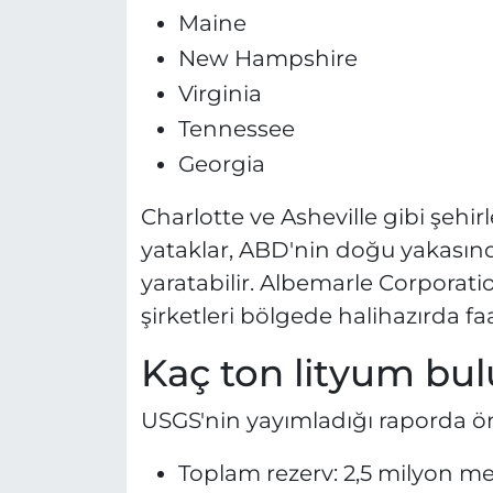
Maine
New Hampshire
Virginia
Tennessee
Georgia
Charlotte ve Asheville gibi şehir
yataklar, ABD'nin doğu yakasın
yaratabilir. Albemarle Corpora
şirketleri bölgede halihazırda faa
Kaç ton lityum bu
USGS'nin yayımladığı raporda ön
Toplam rezerv: 2,5 milyon me