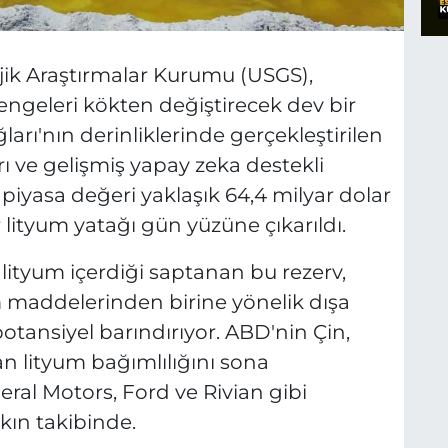
ojik Araştırmalar Kurumu (USGS),
engeleri kökten değiştirecek dev bir
arı'nın derinliklerinde gerçekleştirilen
rı ve gelişmiş yapay zeka destekli
piyasa değeri yaklaşık 64,4 milyar dolar
ityum yatağı gün yüzüne çıkarıldı.
lityum içerdiği saptanan bu rezerv,
 maddelerinden birine yönelik dışa
otansiyel barındırıyor. ABD'nin Çin,
lan lityum bağımlılığını sona
neral Motors, Ford ve Rivian gibi
akın takibinde.