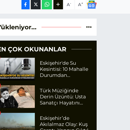
-
+
A
A
Yükleniyor...
EN ÇOK OKUNANLAR
Eskişehir'de Su
Kesintisi: 10 Mahalle
Durumdan
Etkilenecek
Türk Müziğinde
Derin Üzüntü: Usta
Sanatçı Hayatını
Kaybetti!
Eskişehir’de
Akılalmaz Olay: Kuş