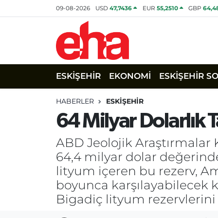
09-08-2026
USD
47,7436
EUR
55,2510
GBP
64,4
ESKİŞEHİR
EKONOMİ
ESKİŞEHİR S
HABERLER
ESKİŞEHİR
64 Milyar Dolarlık T
ABD Jeolojik Araştırmalar 
64,4 milyar dolar değerinde
lityum içeren bu rezerv, Ame
boyunca karşılayabilecek k
Bigadiç lityum rezervlerin