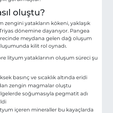
sıl oluştu?
 zengini yatakların kökeni, yaklaşık
-Triyas dönemine dayanıyor. Pangea
 sürecinde meydana gelen dağ oluşum
oluşumunda kilit rol oynadı.
öre lityum yataklarının oluşum süreci şu
sek basınç ve sıcaklık altında eridi
dan zengin magmalar oluştu
lgelerde soğumasıyla pegmatit adı
ldi
ityum içeren mineraller bu kayaçlarda