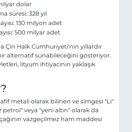
milyar dolar
ma süresi: 328 yıl
sayısı: 130 milyon adet
ayısı: 500 milyar adet
 Çin Halk Cumhuriyeti'nin yıllardır
r alternatif sunabileceğini gösteriyor.
etleri, lityum ihtiyacının yaklaşık
r?
if metali olarak bilinen ve simgesi "Li"
 petrol" veya "yeni altın" olarak da
i çağının vazgeçilmez ham maddesi