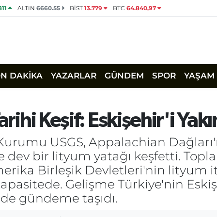
811
ALTIN
6660.55
BİST
13.779
BTC
64.840,97
ON DAKİKA
YAZARLAR
GÜNDEM
SPOR
YAŞAM
arihi Keşif: Eskişehir'i Yak
Kurumu USGS, Appalachian Dağları'nı
 dev bir lityum yatağı keşfetti. Top
rika Birleşik Devletleri'nin lityum it
apasitede. Gelişme Türkiye'nin Eskiş
i de gündeme taşıdı.