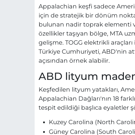
Appalachian keşfi sadece Amerika 
için de stratejik bir dönüm nokta
bulunan nadir toprak elementi ve
özellikler taşıyan bölge, MTA uz
gelişme. TOGG elektrikli araçları
Türkiye Cumhuriyeti, ABD'nin att
açısından örnek alabilir.
ABD lityum maden
Keşfedilen lityum yatakları, Am
Appalachian Dağları'nın 18 farkl
tespit edildiği başlıca eyaletler ş
Kuzey Carolina (North Caroli
Güney Carolina (South Carol