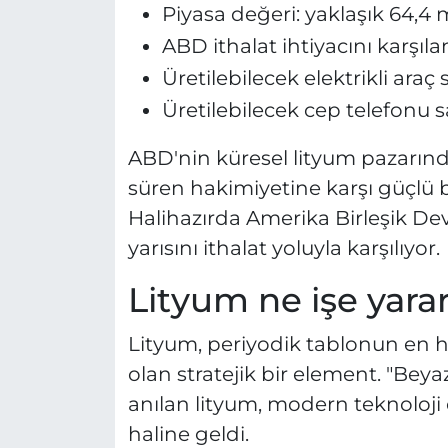
Piyasa değeri: yaklaşık 64,4 
ABD ithalat ihtiyacını karşıla
Üretilebilecek elektrikli araç 
Üretilebilecek cep telefonu s
ABD'nin küresel lityum pazarında
süren hakimiyetine karşı güçlü bi
Halihazırda Amerika Birleşik Devl
yarısını ithalat yoluyla karşılıyor.
Lityum ne işe yara
Lityum, periyodik tablonun en haf
olan stratejik bir element. "Beyaz
anılan lityum, modern teknoloj
haline geldi.