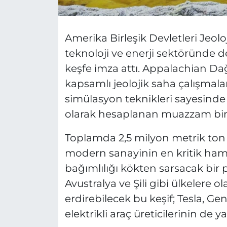
Amerika Birleşik Devletleri Jeol
teknoloji ve enerji sektöründe d
keşfe imza attı. Appalachian Dağl
kapsamlı jeolojik saha çalışmala
simülasyon teknikleri sayesinde 
olarak hesaplanan muazzam bir l
Toplamda 2,5 milyon metrik ton 
modern sanayinin en kritik ham
bağımlılığı kökten sarsacak bir p
Avustralya ve Şili gibi ülkelere o
erdirebilecek bu keşif; Tesla, Ge
elektrikli araç üreticilerinin de y