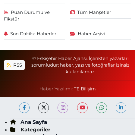
Puan Durumu ve
Tüm Manşetler
Fikstür
Son Dakika Haberleri
Haber Arşivi
© Eskişehir Haber Ajansı. İçerikten yazarları
RSS
sorumludur; haber, yazı ve fotoğraflar izinsiz
kullanılamaz.
Haber Yazılımı:
TE Bilişim
Ana Sayfa
Kategoriler