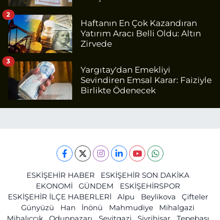
2
Haftanın En Çok Kazandıran
Yatırım Aracı Belli Oldu: Altın
Zirvede
3
Yargıtay'dan Emekliyi
Sevindiren Emsal Karar: Faiziyle
Birlikte Ödenecek
ESKİŞEHİR HABER
ESKİŞEHİR SON DAKİKA
EKONOMİ
GÜNDEM
ESKİŞEHİRSPOR
ESKİŞEHİR İLÇE HABERLERİ
Alpu
Beylikova
Çifteler
Günyüzü
Han
İnönü
Mahmudiye
Mihalgazi
Mihalıççık
Odunpazarı
Seyitgazi
Sivrihisar
Tepebaşı