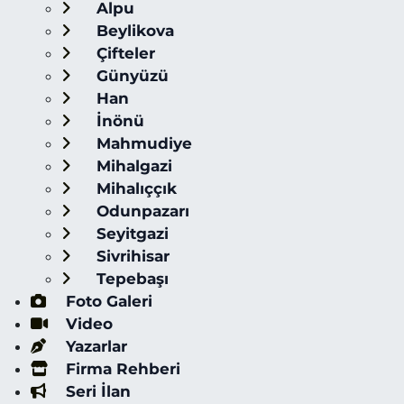
Alpu
Beylikova
Çifteler
Günyüzü
Han
İnönü
Mahmudiye
Mihalgazi
Mihalıççık
Odunpazarı
Seyitgazi
Sivrihisar
Tepebaşı
Foto Galeri
Video
Yazarlar
Firma Rehberi
Seri İlan