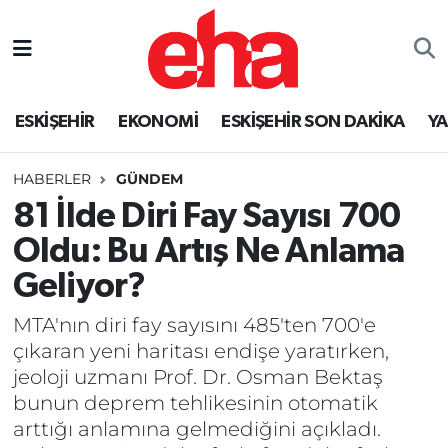
ESKİŞEHİR
EKONOMİ
ESKİŞEHİR SON DAKİKA
Y
HABERLER
GÜNDEM
81 İlde Diri Fay Sayısı 700
Oldu: Bu Artış Ne Anlama
Geliyor?
MTA'nın diri fay sayısını 485'ten 700'e
çıkaran yeni haritası endişe yaratırken,
jeoloji uzmanı Prof. Dr. Osman Bektaş
bunun deprem tehlikesinin otomatik
arttığı anlamına gelmediğini açıkladı.