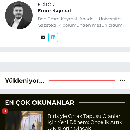
EDITÖR
Emre Kaymal
Ben Emre Kaymal. Anadolu Üniversitesi
Gazetecilik bölümünden mezun oldum.
Eğitim hayatım boyunca dijital içerik
üretimi ve arama motoru
optimizasyonu (SEO) alanlarına ilgi
duydum. Şu anda SEO odaklı içerikler
üretiyorum. Haberlerimde güncel
verileri ve okuyucu odaklı yaklaşımı
temel alıyorum.
Yükleniyor...
EN ÇOK OKUNANLAR
1
Birisiyle Ortak Tapusu Olanlar
İçin Yeni Dönem: Öncelik Artık
O Kişilerin Olacak