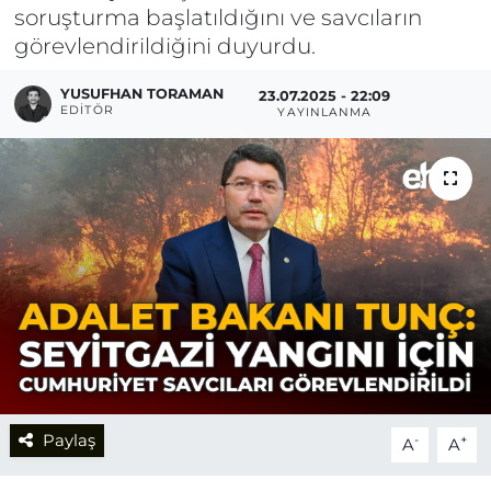
soruşturma başlatıldığını ve savcıların
görevlendirildiğini duyurdu.
YUSUFHAN TORAMAN
23.07.2025 - 22:09
EDITÖR
YAYINLANMA
Paylaş
-
+
A
A