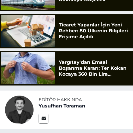
Ticaret Yapanlar İçin Yeni
Rehber: 80 Ülkenin Bilgileri
Erişime Açıldı
Yargıtay'dan Emsal
Boşanma Kararı: Ter Kokan
Kocaya 360 Bin Lira
Tazminat
EDITÖR HAKKINDA
Yusufhan Toraman