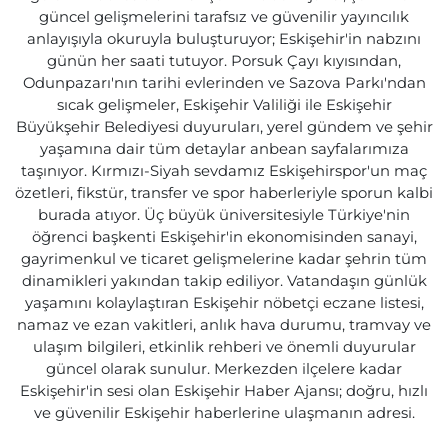
güncel gelişmelerini tarafsız ve güvenilir yayıncılık
anlayışıyla okuruyla buluşturuyor; Eskişehir'in nabzını
günün her saati tutuyor. Porsuk Çayı kıyısından,
Odunpazarı'nın tarihi evlerinden ve Sazova Parkı'ndan
sıcak gelişmeler, Eskişehir Valiliği ile Eskişehir
Büyükşehir Belediyesi duyuruları, yerel gündem ve şehir
yaşamına dair tüm detaylar anbean sayfalarımıza
taşınıyor. Kırmızı-Siyah sevdamız Eskişehirspor'un maç
özetleri, fikstür, transfer ve spor haberleriyle sporun kalbi
burada atıyor. Üç büyük üniversitesiyle Türkiye'nin
öğrenci başkenti Eskişehir'in ekonomisinden sanayi,
gayrimenkul ve ticaret gelişmelerine kadar şehrin tüm
dinamikleri yakından takip ediliyor. Vatandaşın günlük
yaşamını kolaylaştıran Eskişehir nöbetçi eczane listesi,
namaz ve ezan vakitleri, anlık hava durumu, tramvay ve
ulaşım bilgileri, etkinlik rehberi ve önemli duyurular
güncel olarak sunulur. Merkezden ilçelere kadar
Eskişehir'in sesi olan Eskişehir Haber Ajansı; doğru, hızlı
ve güvenilir Eskişehir haberlerine ulaşmanın adresi.