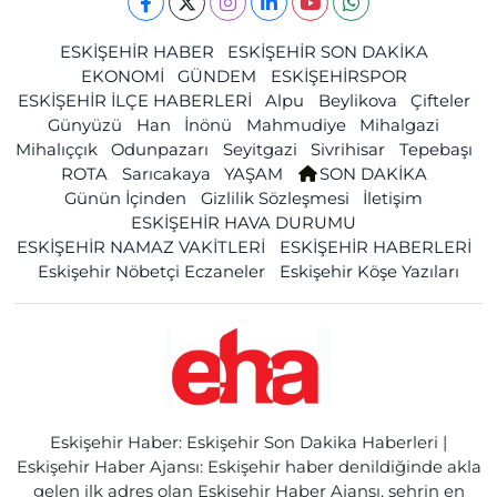
ESKİŞEHİR HABER
ESKİŞEHİR SON DAKİKA
EKONOMİ
GÜNDEM
ESKİŞEHİRSPOR
ESKİŞEHİR İLÇE HABERLERİ
Alpu
Beylikova
Çifteler
Günyüzü
Han
İnönü
Mahmudiye
Mihalgazi
Mihalıççık
Odunpazarı
Seyitgazi
Sivrihisar
Tepebaşı
ROTA
Sarıcakaya
YAŞAM
SON DAKİKA
Günün İçinden
Gizlilik Sözleşmesi
İletişim
ESKİŞEHİR HAVA DURUMU
ESKİŞEHİR NAMAZ VAKİTLERİ
ESKİŞEHİR HABERLERİ
Eskişehir Nöbetçi Eczaneler
Eskişehir Köşe Yazıları
Eskişehir Haber: Eskişehir Son Dakika Haberleri |
Eskişehir Haber Ajansı: Eskişehir haber denildiğinde akla
gelen ilk adres olan Eskişehir Haber Ajansı, şehrin en