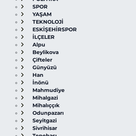
SPOR
YAŞAM
TEKNOLOJİ
ESKİŞEHİRSPOR
İLÇELER
Alpu
Beylikova
Çifteler
Günyüzü
Han
İnönü
Mahmudiye
Mihalgazi
Mihalıççık
Odunpazarı
Seyitgazi
Sivrihisar
Tepebaşı