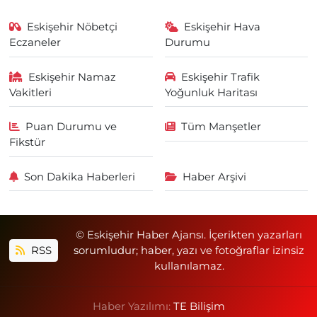
Eskişehir Nöbetçi
Eskişehir Hava
Eczaneler
Durumu
Eskişehir Namaz
Eskişehir Trafik
Vakitleri
Yoğunluk Haritası
Puan Durumu ve
Tüm Manşetler
Fikstür
Son Dakika Haberleri
Haber Arşivi
© Eskişehir Haber Ajansı. İçerikten yazarları
RSS
sorumludur; haber, yazı ve fotoğraflar izinsiz
kullanılamaz.
Haber Yazılımı:
TE Bilişim