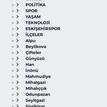
POLİTİKA
SPOR
YAŞAM
TEKNOLOJİ
ESKİŞEHİRSPOR
İLÇELER
Alpu
Beylikova
Çifteler
Günyüzü
Han
İnönü
Mahmudiye
Mihalgazi
Mihalıççık
Odunpazarı
Seyitgazi
Sivrihisar