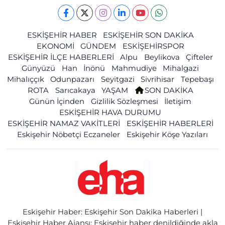
ESKİŞEHİR HABER
ESKİŞEHİR SON DAKİKA
EKONOMİ
GÜNDEM
ESKİŞEHİRSPOR
ESKİŞEHİR İLÇE HABERLERİ
Alpu
Beylikova
Çifteler
Günyüzü
Han
İnönü
Mahmudiye
Mihalgazi
Mihalıççık
Odunpazarı
Seyitgazi
Sivrihisar
Tepebaşı
ROTA
Sarıcakaya
YAŞAM
SON DAKİKA
Günün İçinden
Gizlilik Sözleşmesi
İletişim
ESKİŞEHİR HAVA DURUMU
ESKİŞEHİR NAMAZ VAKİTLERİ
ESKİŞEHİR HABERLERİ
Eskişehir Nöbetçi Eczaneler
Eskişehir Köşe Yazıları
Eskişehir Haber: Eskişehir Son Dakika Haberleri |
Eskişehir Haber Ajansı: Eskişehir haber denildiğinde akla