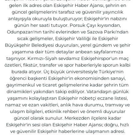
gelen ilk adres olan Eskişehir Haber Ajansı, şehrin en
güncel gelişmelerini tarafsız ve güvenilir yayıncılık
anlayışıyla okuruyla buluşturuyor; Eskişehir'in nabzını
günün her saati tutuyor. Porsuk Çayı kıyısından,
Odunpazarı'nın tarihi evlerinden ve Sazova Parkı'ndan
sıcak gelişmeler, Eskişehir Valiliği ile Eskişehir
Büyükşehir Belediyesi duyuruları, yerel gündem ve şehir
yaşamına dair tüm detaylar anbean sayfalarımıza
taşınıyor. Kırmızı-Siyah sevdamız Eskişehirspor'un maç
özetleri, fikstür, transfer ve spor haberleriyle sporun kalbi
burada atıyor. Üç büyük üniversitesiyle Türkiye'nin
öğrenci başkenti Eskişehir'in ekonomisinden sanayi,
gayrimenkul ve ticaret gelişmelerine kadar şehrin tüm
dinamikleri yakından takip ediliyor. Vatandaşın günlük
yaşamını kolaylaştıran Eskişehir nöbetçi eczane listesi,
namaz ve ezan vakitleri, anlık hava durumu, tramvay ve
ulaşım bilgileri, etkinlik rehberi ve önemli duyurular
güncel olarak sunulur. Merkezden ilçelere kadar
Eskişehir'in sesi olan Eskişehir Haber Ajansı; doğru, hızlı
ve güvenilir Eskişehir haberlerine ulaşmanın adresi.