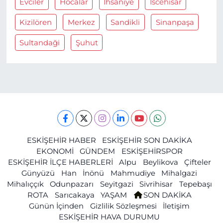
Evciler
Hocalar
İhsaniye
İscehisar
Kizilören
Merkez
Sandikli
Sinanpaşa
Sultandaği
Şuhut
ESKİŞEHİR HABER
ESKİŞEHİR SON DAKİKA
EKONOMİ
GÜNDEM
ESKİŞEHİRSPOR
ESKİŞEHİR İLÇE HABERLERİ
Alpu
Beylikova
Çifteler
Günyüzü
Han
İnönü
Mahmudiye
Mihalgazi
Mihalıççık
Odunpazarı
Seyitgazi
Sivrihisar
Tepebaşı
ROTA
Sarıcakaya
YAŞAM
SON DAKİKA
Günün İçinden
Gizlilik Sözleşmesi
İletişim
ESKİŞEHİR HAVA DURUMU