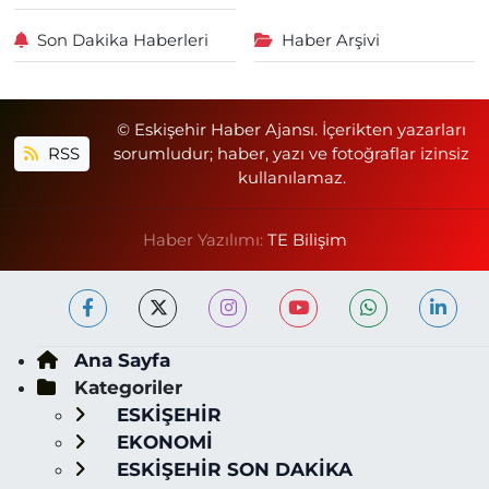
Son Dakika Haberleri
Haber Arşivi
© Eskişehir Haber Ajansı. İçerikten yazarları
RSS
sorumludur; haber, yazı ve fotoğraflar izinsiz
kullanılamaz.
Haber Yazılımı:
TE Bilişim
Ana Sayfa
Kategoriler
ESKİŞEHİR
EKONOMİ
ESKİŞEHİR SON DAKİKA