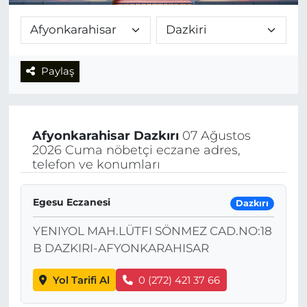
Paylaş
Afyonkarahisar
Dazkırı
07 Ağustos
2026 Cuma nöbetçi eczane adres,
telefon ve konumları
Egesu Eczanesi
Dazkırı
YENIYOL MAH.LÜTFI SÖNMEZ CAD.NO:18
B DAZKIRI-AFYONKARAHISAR
Yol Tarifi Al
0 (272) 421 37 66