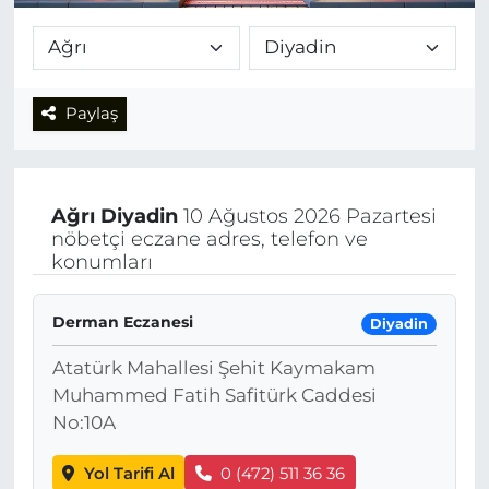
Paylaş
Ağrı
Diyadin
10 Ağustos 2026 Pazartesi
nöbetçi eczane adres, telefon ve
konumları
Derman Eczanesi
Diyadin
Atatürk Mahallesi Şehit Kaymakam
Muhammed Fatih Safitürk Caddesi
No:10A
Yol Tarifi Al
0 (472) 511 36 36