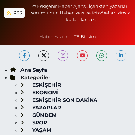
© Eskişehir Haber Ajansı. İçerikten yazarları
RSS
sorumludur. Haber, yazı ve fotoğraflar izinsiz
kullanılamaz.
Haber Yazılımı:
TE Bilişim
Ana Sayfa
Kategoriler
ESKİŞEHİR
EKONOMİ
ESKİŞEHİR SON DAKİKA
YAZARLAR
GÜNDEM
SPOR
YAŞAM