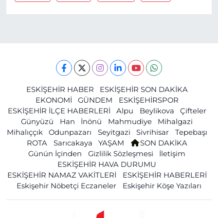
ESKİŞEHİR HABER
ESKİŞEHİR SON DAKİKA
EKONOMİ
GÜNDEM
ESKİŞEHİRSPOR
ESKİŞEHİR İLÇE HABERLERİ
Alpu
Beylikova
Çifteler
Günyüzü
Han
İnönü
Mahmudiye
Mihalgazi
Mihalıççık
Odunpazarı
Seyitgazi
Sivrihisar
Tepebaşı
ROTA
Sarıcakaya
YAŞAM
SON DAKİKA
Günün İçinden
Gizlilik Sözleşmesi
İletişim
ESKİŞEHİR HAVA DURUMU
ESKİŞEHİR NAMAZ VAKİTLERİ
ESKİŞEHİR HABERLERİ
Eskişehir Nöbetçi Eczaneler
Eskişehir Köşe Yazıları