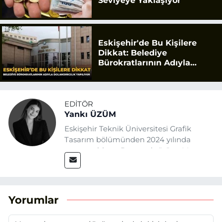
Seviyeye Yaklaşıyor
Eskişehir'de Bu Kişilere
Dikkat: Belediye
Bürokratlarının Adıyla
Dolandırıcılık Yapılıyor
EDITÖR
Yankı ÜZÜM
Eskişehir Teknik Üniversitesi Grafik
Tasarım bölümünden 2024 yılında
mezun oldum. Basın sektörüne Mayıs
2025’te Eskişehir Haber Ajansı ile adım
attım. Gazeteciliğin temel değerlerine
sadık kalarak ve etik ilkeleri
benimseyerek, Eskişehir gündemini en
Yorumlar
doğru ve sıcak şekilde takipçilerimize
aktarmayı hedefliyorum.