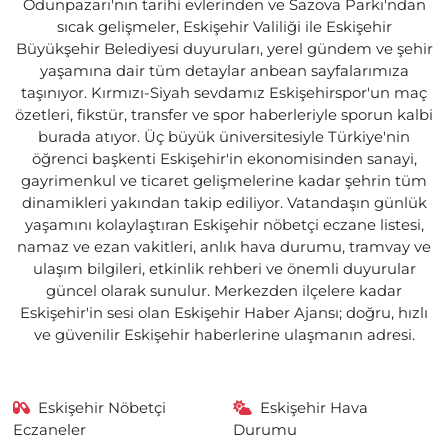
Odunpazarı'nın tarihi evlerinden ve Sazova Parkı'ndan
sıcak gelişmeler, Eskişehir Valiliği ile Eskişehir
Büyükşehir Belediyesi duyuruları, yerel gündem ve şehir
yaşamına dair tüm detaylar anbean sayfalarımıza
taşınıyor. Kırmızı-Siyah sevdamız Eskişehirspor'un maç
özetleri, fikstür, transfer ve spor haberleriyle sporun kalbi
burada atıyor. Üç büyük üniversitesiyle Türkiye'nin
öğrenci başkenti Eskişehir'in ekonomisinden sanayi,
gayrimenkul ve ticaret gelişmelerine kadar şehrin tüm
dinamikleri yakından takip ediliyor. Vatandaşın günlük
yaşamını kolaylaştıran Eskişehir nöbetçi eczane listesi,
namaz ve ezan vakitleri, anlık hava durumu, tramvay ve
ulaşım bilgileri, etkinlik rehberi ve önemli duyurular
güncel olarak sunulur. Merkezden ilçelere kadar
Eskişehir'in sesi olan Eskişehir Haber Ajansı; doğru, hızlı
ve güvenilir Eskişehir haberlerine ulaşmanın adresi.
Eskişehir Nöbetçi
Eskişehir Hava
Eczaneler
Durumu