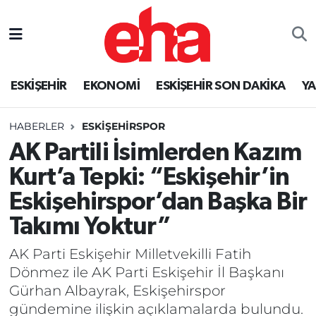
ESKİŞEHİR
EKONOMİ
ESKİŞEHİR SON DAKİKA
Y
HABERLER
ESKİŞEHİRSPOR
AK Partili İsimlerden Kazım
Kurt’a Tepki: “Eskişehir’in
Eskişehirspor’dan Başka Bir
Takımı Yoktur”
AK Parti Eskişehir Milletvekilli Fatih
Dönmez ile AK Parti Eskişehir İl Başkanı
Gürhan Albayrak, Eskişehirspor
gündemine ilişkin açıklamalarda bulundu.