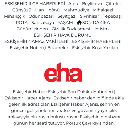
ESKİŞEHİR İLÇE HABERLERİ
Alpu
Beylikova
Çifteler
Günyüzü
Han
İnönü
Mahmudiye
Mihalgazi
Mihalıççık
Odunpazarı
Seyitgazi
Sivrihisar
Tepebaşı
ROTA
Sarıcakaya
YAŞAM
SON DAKİKA
Günün İçinden
Gizlilik Sözleşmesi
İletişim
ESKİŞEHİR HAVA DURUMU
ESKİŞEHİR NAMAZ VAKİTLERİ
ESKİŞEHİR HABERLERİ
Eskişehir Nöbetçi Eczaneler
Eskişehir Köşe Yazıları
Eskişehir Haber: Eskişehir Son Dakika Haberleri |
Eskişehir Haber Ajansı: Eskişehir haber denildiğinde akla
gelen ilk adres olan Eskişehir Haber Ajansı, şehrin en
güncel gelişmelerini tarafsız ve güvenilir yayıncılık
anlayışıyla okuruyla buluşturuyor; Eskişehir'in nabzını
günün her saati tutuyor. Porsuk Çayı kıyısından,