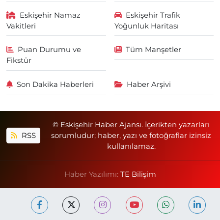
Eskişehir Namaz
Eskişehir Trafik
Vakitleri
Yoğunluk Haritası
Puan Durumu ve
Tüm Manşetler
Fikstür
Son Dakika Haberleri
Haber Arşivi
© Eskişehir Haber Ajansı. İçerikten yazarları
RSS
sorumludur; haber, yazı ve fotoğraflar izinsiz
kullanılamaz.
Haber Yazılımı:
TE Bilişim