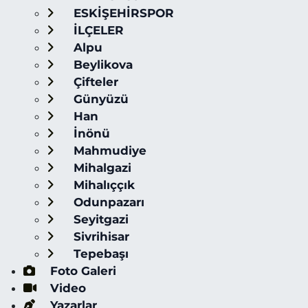
ESKİŞEHİRSPOR
İLÇELER
Alpu
Beylikova
Çifteler
Günyüzü
Han
İnönü
Mahmudiye
Mihalgazi
Mihalıççık
Odunpazarı
Seyitgazi
Sivrihisar
Tepebaşı
Foto Galeri
Video
Yazarlar