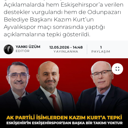
Açıklamalarda hem Eskişehirspor’a verilen
destekler vurgulandı hem de Odunpazarı
Belediye Başkanı Kazım Kurt’un
Ayvalıkspor maçı sonrasında yaptığı
açıklamalarına tepki gösterildi.
YANKI ÜZÜM
12.05.2026 - 14:48
1
EDITÖR
YAYINLANMA
PAYLAŞIM