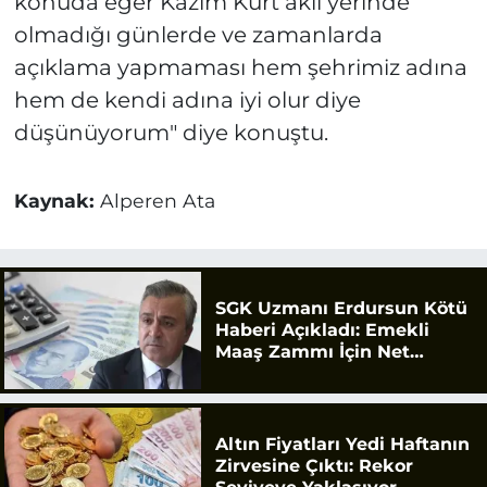
konuda eğer Kazım Kurt aklı yerinde
olmadığı günlerde ve zamanlarda
açıklama yapmaması hem şehrimiz adına
hem de kendi adına iyi olur diye
düşünüyorum" diye konuştu.
Kaynak:
Alperen Ata
SGK Uzmanı Erdursun Kötü
Haberi Açıkladı: Emekli
Maaş Zammı İçin Net
Rakam
Altın Fiyatları Yedi Haftanın
Zirvesine Çıktı: Rekor