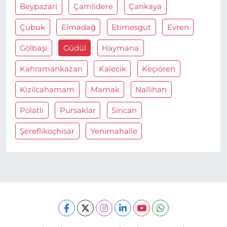
Beypazari
Çamlidere
Çankaya
Çubuk
Elmadağ
Etimesgut
Evren
Gölbaşi
Güdül
Haymana
Kahramankazan
Kalecik
Keçiören
Kizilcahamam
Mamak
Nallihan
Polatli
Pursaklar
Sincan
Şereflikoçhisar
Yenimahalle