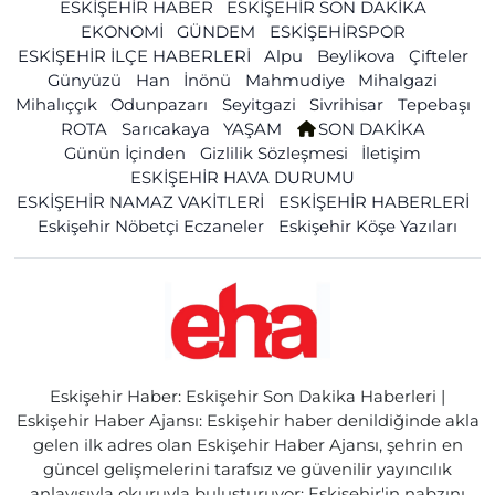
ESKİŞEHİR HABER
ESKİŞEHİR SON DAKİKA
EKONOMİ
GÜNDEM
ESKİŞEHİRSPOR
ESKİŞEHİR İLÇE HABERLERİ
Alpu
Beylikova
Çifteler
Günyüzü
Han
İnönü
Mahmudiye
Mihalgazi
Mihalıççık
Odunpazarı
Seyitgazi
Sivrihisar
Tepebaşı
ROTA
Sarıcakaya
YAŞAM
SON DAKİKA
Günün İçinden
Gizlilik Sözleşmesi
İletişim
ESKİŞEHİR HAVA DURUMU
ESKİŞEHİR NAMAZ VAKİTLERİ
ESKİŞEHİR HABERLERİ
Eskişehir Nöbetçi Eczaneler
Eskişehir Köşe Yazıları
Eskişehir Haber: Eskişehir Son Dakika Haberleri |
Eskişehir Haber Ajansı: Eskişehir haber denildiğinde akla
gelen ilk adres olan Eskişehir Haber Ajansı, şehrin en
güncel gelişmelerini tarafsız ve güvenilir yayıncılık
anlayışıyla okuruyla buluşturuyor; Eskişehir'in nabzını