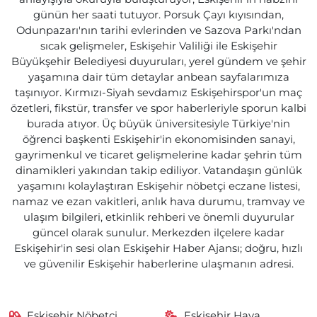
günün her saati tutuyor. Porsuk Çayı kıyısından,
Odunpazarı'nın tarihi evlerinden ve Sazova Parkı'ndan
sıcak gelişmeler, Eskişehir Valiliği ile Eskişehir
Büyükşehir Belediyesi duyuruları, yerel gündem ve şehir
yaşamına dair tüm detaylar anbean sayfalarımıza
taşınıyor. Kırmızı-Siyah sevdamız Eskişehirspor'un maç
özetleri, fikstür, transfer ve spor haberleriyle sporun kalbi
burada atıyor. Üç büyük üniversitesiyle Türkiye'nin
öğrenci başkenti Eskişehir'in ekonomisinden sanayi,
gayrimenkul ve ticaret gelişmelerine kadar şehrin tüm
dinamikleri yakından takip ediliyor. Vatandaşın günlük
yaşamını kolaylaştıran Eskişehir nöbetçi eczane listesi,
namaz ve ezan vakitleri, anlık hava durumu, tramvay ve
ulaşım bilgileri, etkinlik rehberi ve önemli duyurular
güncel olarak sunulur. Merkezden ilçelere kadar
Eskişehir'in sesi olan Eskişehir Haber Ajansı; doğru, hızlı
ve güvenilir Eskişehir haberlerine ulaşmanın adresi.
Eskişehir Nöbetçi
Eskişehir Hava