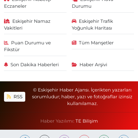
Eczaneler
Durumu
Eskişehir Namaz
Eskişehir Trafik
Vakitleri
Yoğunluk Haritası
Puan Durumu ve
Tüm Manşetler
Fikstür
Son Dakika Haberleri
Haber Arşivi
© Eskişehir Haber Ajansı. İçerikten yazarları
RSS
sorumludur; haber, yazı ve fotoğraflar izinsiz
kullanılamaz.
Haber Yazılımı:
TE Bilişim