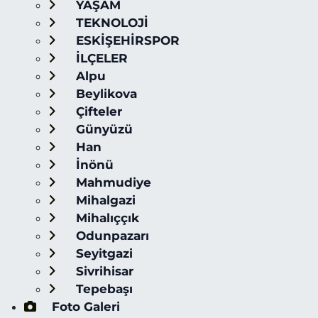
YAŞAM
TEKNOLOJİ
ESKİŞEHİRSPOR
İLÇELER
Alpu
Beylikova
Çifteler
Günyüzü
Han
İnönü
Mahmudiye
Mihalgazi
Mihalıççık
Odunpazarı
Seyitgazi
Sivrihisar
Tepebaşı
Foto Galeri