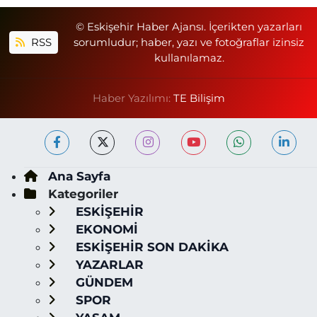
© Eskişehir Haber Ajansı. İçerikten yazarları
RSS
sorumludur; haber, yazı ve fotoğraflar izinsiz
kullanılamaz.
Haber Yazılımı:
TE Bilişim
Ana Sayfa
Kategoriler
ESKİŞEHİR
EKONOMİ
ESKİŞEHİR SON DAKİKA
YAZARLAR
GÜNDEM
SPOR