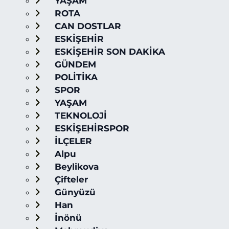
YAŞAM
ROTA
CAN DOSTLAR
ESKİŞEHİR
ESKİŞEHİR SON DAKİKA
GÜNDEM
POLİTİKA
SPOR
YAŞAM
TEKNOLOJİ
ESKİŞEHİRSPOR
İLÇELER
Alpu
Beylikova
Çifteler
Günyüzü
Han
İnönü