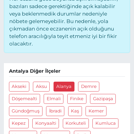
bazıları sadece gerektiğinde açık kalabilir
veya beklenmedik durumlar nedeniyle
nöbete gelemeyebilir. Bu nedenle, yola
çıkmadan önce eczanenin açık olduğunu
telefon aracılığıyla teyit etmeniz iyi bir fikir
olacaktır.
Antalya Diğer İlçeler
Akseki
Aksu
Alanya
Demre
Döşemealti
Elmali
Finike
Gazipaşa
Gündoğmuş
İbradi
Kaş
Kemer
Kepez
Konyaalti
Korkuteli
Kumluca