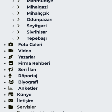
Mahmudiye
Mihalgazi
Mihalıççık
Odunpazarı
Seyitgazi
Sivrihisar
Tepebaşı
Foto Galeri
Video
Yazarlar
Firma Rehberi
Seri İlan
Röportaj
Biyografi
Anketler
Künye
İletişim
Servisler