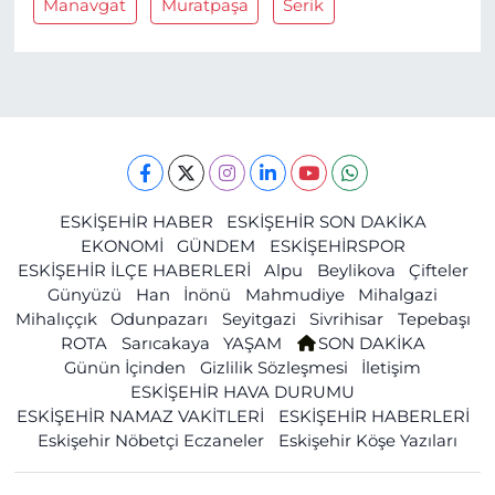
Manavgat
Muratpaşa
Serik
ESKİŞEHİR HABER
ESKİŞEHİR SON DAKİKA
EKONOMİ
GÜNDEM
ESKİŞEHİRSPOR
ESKİŞEHİR İLÇE HABERLERİ
Alpu
Beylikova
Çifteler
Günyüzü
Han
İnönü
Mahmudiye
Mihalgazi
Mihalıççık
Odunpazarı
Seyitgazi
Sivrihisar
Tepebaşı
ROTA
Sarıcakaya
YAŞAM
SON DAKİKA
Günün İçinden
Gizlilik Sözleşmesi
İletişim
ESKİŞEHİR HAVA DURUMU
ESKİŞEHİR NAMAZ VAKİTLERİ
ESKİŞEHİR HABERLERİ
Eskişehir Nöbetçi Eczaneler
Eskişehir Köşe Yazıları