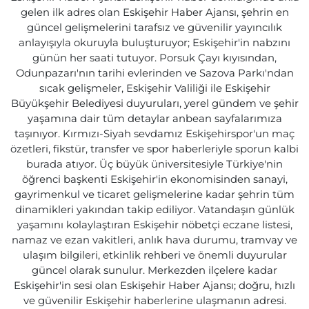
gelen ilk adres olan Eskişehir Haber Ajansı, şehrin en
güncel gelişmelerini tarafsız ve güvenilir yayıncılık
anlayışıyla okuruyla buluşturuyor; Eskişehir'in nabzını
günün her saati tutuyor. Porsuk Çayı kıyısından,
Odunpazarı'nın tarihi evlerinden ve Sazova Parkı'ndan
sıcak gelişmeler, Eskişehir Valiliği ile Eskişehir
Büyükşehir Belediyesi duyuruları, yerel gündem ve şehir
yaşamına dair tüm detaylar anbean sayfalarımıza
taşınıyor. Kırmızı-Siyah sevdamız Eskişehirspor'un maç
özetleri, fikstür, transfer ve spor haberleriyle sporun kalbi
burada atıyor. Üç büyük üniversitesiyle Türkiye'nin
öğrenci başkenti Eskişehir'in ekonomisinden sanayi,
gayrimenkul ve ticaret gelişmelerine kadar şehrin tüm
dinamikleri yakından takip ediliyor. Vatandaşın günlük
yaşamını kolaylaştıran Eskişehir nöbetçi eczane listesi,
namaz ve ezan vakitleri, anlık hava durumu, tramvay ve
ulaşım bilgileri, etkinlik rehberi ve önemli duyurular
güncel olarak sunulur. Merkezden ilçelere kadar
Eskişehir'in sesi olan Eskişehir Haber Ajansı; doğru, hızlı
ve güvenilir Eskişehir haberlerine ulaşmanın adresi.