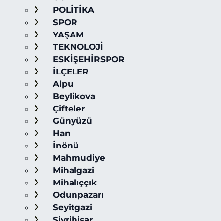
POLİTİKA
SPOR
YAŞAM
TEKNOLOJİ
ESKİŞEHİRSPOR
İLÇELER
Alpu
Beylikova
Çifteler
Günyüzü
Han
İnönü
Mahmudiye
Mihalgazi
Mihalıççık
Odunpazarı
Seyitgazi
Sivrihisar