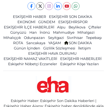
ESKİŞEHİR HABER
ESKİŞEHİR SON DAKİKA
EKONOMİ
GÜNDEM
ESKİŞEHİRSPOR
ESKİŞEHİR İLÇE HABERLERİ
Alpu
Beylikova
Çifteler
Günyüzü
Han
İnönü
Mahmudiye
Mihalgazi
Mihalıççık
Odunpazarı
Seyitgazi
Sivrihisar
Tepebaşı
ROTA
Sarıcakaya
YAŞAM
SON DAKİKA
Günün İçinden
Gizlilik Sözleşmesi
İletişim
ESKİŞEHİR HAVA DURUMU
ESKİŞEHİR NAMAZ VAKİTLERİ
ESKİŞEHİR HABERLERİ
Eskişehir Nöbetçi Eczaneler
Eskişehir Köşe Yazıları
Eskişehir Haber: Eskişehir Son Dakika Haberleri |
Eskişehir Haber Ajansı: Eskişehir haber denildiğinde akla